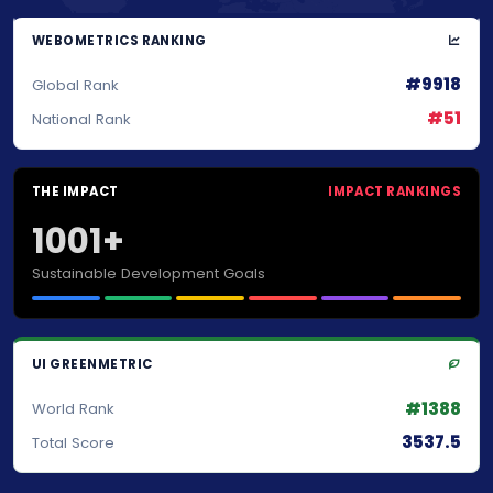
WEBOMETRICS RANKING
#9918
Global Rank
#51
National Rank
THE IMPACT
IMPACT RANKINGS
1001+
Sustainable Development Goals
UI GREENMETRIC
#1388
World Rank
3537.5
Total Score