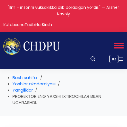
"Ilm – insonni yuksaklikka olib boradigan yoʻldir." — Alisher
Navoiy
Kutubxona
Tadbirlar
Kirish
UZ
Bosh sahifa
Yoshlar akademiyasi
Yangiliklar
PROREKTOR ENG YAXSHI IXTIROCHILAR BILAN
UCHRASHDI.