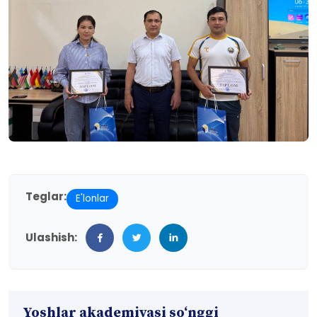
Teglar:
E'lonlar
Ulashish:
Yoshlar akademiyasi so‘nggi