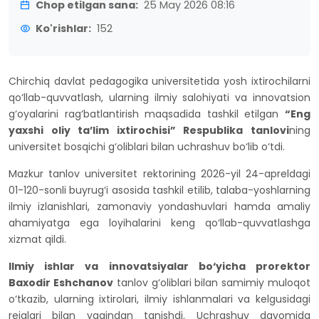
Chop etilgan sana:
25 May 2026 08:16
Ko'rishlar:
152
Chirchiq davlat pedagogika universitetida yosh ixtirochilarni
qo‘llab-quvvatlash, ularning ilmiy salohiyati va innovatsion
g‘oyalarini rag‘batlantirish maqsadida tashkil etilgan
“Eng
yaxshi oliy ta’lim ixtirochisi” Respublika tanlovi
ning
universitet bosqichi g‘oliblari bilan uchrashuv bo‘lib o‘tdi.
Mazkur tanlov universitet rektorining 2026-yil 24-apreldagi
01-120-sonli buyrug‘i asosida tashkil etilib, talaba-yoshlarning
ilmiy izlanishlari, zamonaviy yondashuvlari hamda amaliy
ahamiyatga ega loyihalarini keng qo‘llab-quvvatlashga
xizmat qildi.
Ilmiy ishlar va innovatsiyalar bo‘yicha prorektor
Baxodir Eshchanov
tanlov g‘oliblari bilan samimiy muloqot
o‘tkazib, ularning ixtirolari, ilmiy ishlanmalari va kelgusidagi
rejalari bilan yaqindan tanishdi. Uchrashuv davomida