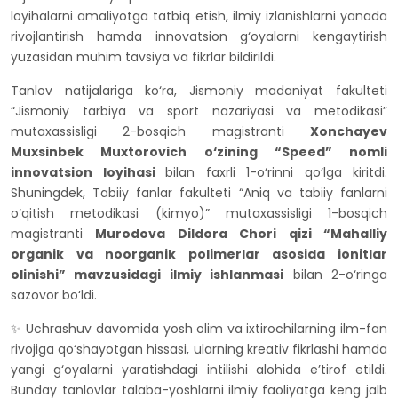
loyihalarni amaliyotga tatbiq etish, ilmiy izlanishlarni yanada
rivojlantirish hamda innovatsion g‘oyalarni kengaytirish
yuzasidan muhim tavsiya va fikrlar bildirildi.
Tanlov natijalariga ko‘ra, Jismoniy madaniyat fakulteti
“Jismoniy tarbiya va sport nazariyasi va metodikasi”
mutaxassisligi 2-bosqich magistranti
Xonchayev
Muxsinbek Muxtorovich o‘zining “Speed” nomli
innovatsion loyihasi
bilan faxrli 1-o‘rinni qo‘lga kiritdi.
Shuningdek, Tabiiy fanlar fakulteti “Aniq va tabiiy fanlarni
o‘qitish metodikasi (kimyo)” mutaxassisligi 1-bosqich
magistranti
Murodova Dildora Chori qizi “Mahalliy
organik va noorganik polimerlar asosida ionitlar
olinishi” mavzusidagi ilmiy ishlanmasi
bilan 2-o‘ringa
sazovor bo‘ldi.
✨ Uchrashuv davomida yosh olim va ixtirochilarning ilm-fan
rivojiga qo‘shayotgan hissasi, ularning kreativ fikrlashi hamda
yangi g‘oyalarni yaratishdagi intilishi alohida e’tirof etildi.
Bunday tanlovlar talaba-yoshlarni ilmiy faoliyatga keng jalb