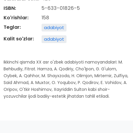
ISBN:
5-633-01826-5
Ko'rishlar:
158
Teglar:
adabiyot
Kalit so'zlar:
adabiyot
Ikkinchi qismda XX asr o'zbek adabiyoti namoyandalari: M.
Behbudiy, Fitrat. Hamza, A. Qodiriy, Cho'lpon, G. G'ulom,
Oybek, A. Qahhor, M. Shayxzoda, H. Olimjon, Mirtemir, Zulfiya,
Said Ahmad, A. Muxtor, O. Yoqubov, P. Qodirov, E. Vohidov, A.
Oripov, O'tkir Hoshimov, Xayriddin Sulton kabi shoir-
yozuvchilar ijodi badiiy-estetik jihatdan tahlil etiladi.