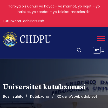
Tarbiya biz uchun yo hayot – yo mamot, yo najot – yo
halokat, yo saodat – yo falokat masalasidir.
Kutubxona
Tadbirlar
Kirish
UZ
Universitet kutubxonasi
Bosh sahifa
Kutubxona
XX asr o'zbek adabiyot