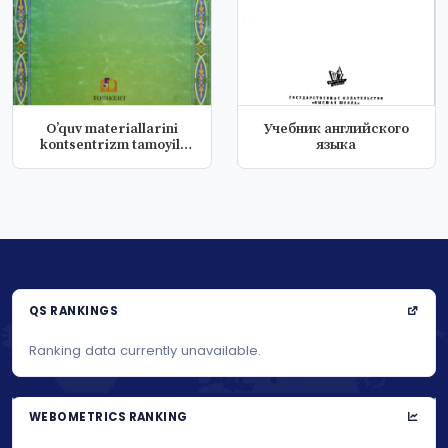
Oʼquv materiallarini
Учебник английского
kontsentrizm tamoyili
языка
asosida...
QS RANKINGS
Ranking data currently unavailable.
WEBOMETRICS RANKING