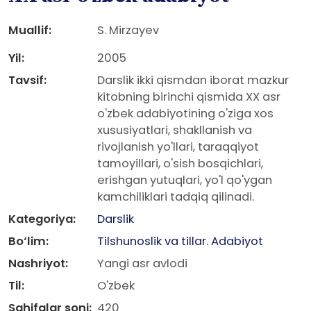
Muallif:
S. Mirzayev
Yil:
2005
Tavsif:
Darslik ikki qismdan iborat mazkur
kitobning birinchi qismida XX asr
o'zbek adabiyotining o'ziga xos
xususiyatlari, shakllanish va
rivojlanish yo'llari, taraqqiyot
tamoyillari, o'sish bosqichlari,
erishgan yutuqlari, yo'l qo'ygan
kamchiliklari tadqiq qilinadi.
Kategoriya:
Darslik
Bo‘lim:
Tilshunoslik va tillar. Adabiyot
Nashriyot:
Yangi asr avlodi
Til:
O'zbek
Sahifalar soni:
420