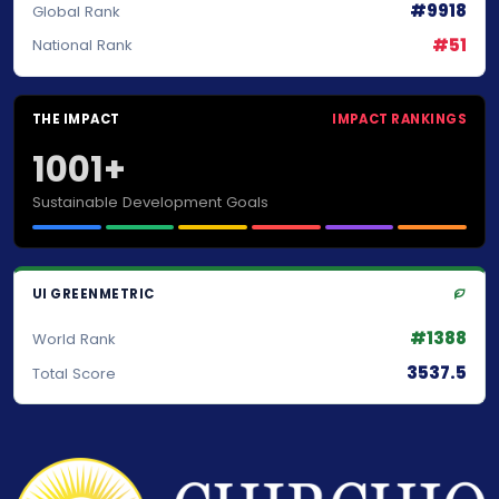
#9918
Global Rank
#51
National Rank
THE IMPACT
IMPACT RANKINGS
1001+
Sustainable Development Goals
UI GREENMETRIC
#1388
World Rank
3537.5
Total Score