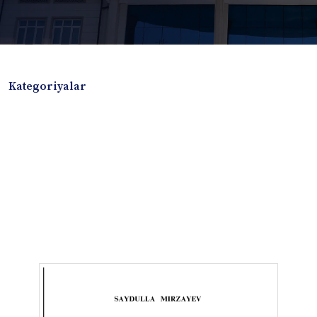
Kategoriyalar
Badiiy adabiyotlar
Boshqa turdagi adabiyotlar
Darslik
Dissertatsiya Avtoreferat
Elektron resurs
Ilmiy to'plam
Jurnal
Kitob albom
Konferensiya materiallari
Laboratoriya ishi
Lug'at
Maqolalar
Metodik qo`llanma
Monografiya
Mustaqil ish
Nazorat savollari-testlar
O'quv qo'llanma
O'quv yoki fan dasturlari
O'quv-uslubiy majmua
O'quv-uslubiy qo'llanma
Prezident asarlari
Risola
Taqdimot