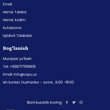
Email
Hemis Talaba
Hemis Xodim
Kutubxona
Iqtidorli Talabalar
Bog'lanish
Murojaat yo'llash
Tel: +998717166805
Email: info@cspu.uz
Ish kunlari: Dushanba - Juma , 9.00 -18:00
Bizni kuzatib boring