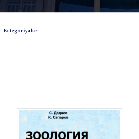
Kategoriyalar
Badiiy adabiyotlar
Boshqa turdagi adabiyotlar
Darslik
Dissertatsiya Avtoreferat
Elektron resurs
Ilmiy to'plam
Jurnal
Kitob albom
Konferensiya materiallari
Laboratoriya ishi
Lug'at
Maqolalar
Metodik qo`llanma
Monografiya
Mustaqil ish
Nazorat savollari-testlar
O'quv qo'llanma
O'quv yoki fan dasturlari
O'quv-uslubiy majmua
O'quv-uslubiy qo'llanma
Prezident asarlari
Risola
Taqdimot