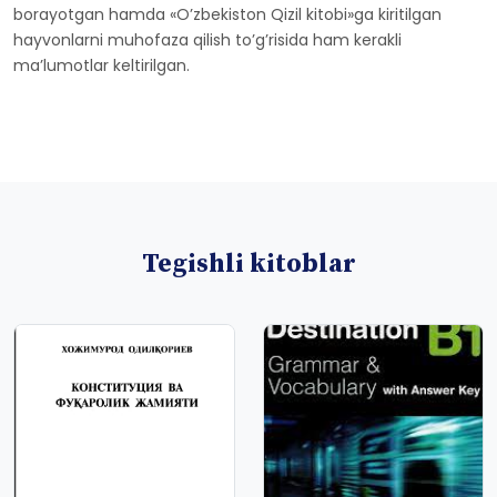
borayotgan hamda «Oʼzbekiston Qizil kitobi»ga kiritilgan
hayvonlarni muhofaza qilish toʼgʼrisida ham kerakli
maʼlumotlar keltirilgan.
Tegishli kitoblar