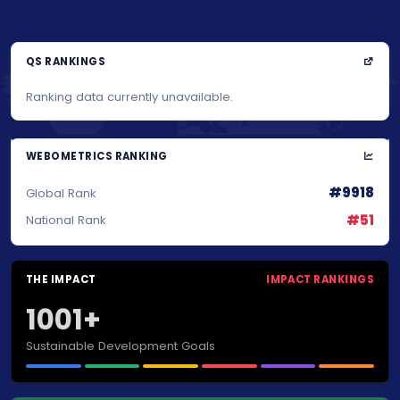
QS RANKINGS
Ranking data currently unavailable.
WEBOMETRICS RANKING
#9918
Global Rank
#51
National Rank
THE IMPACT
IMPACT RANKINGS
1001+
Sustainable Development Goals