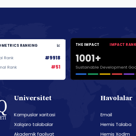
THE IMPACT
IMPACT RAN
METRICS RANKING
1001+
#9918
al Rank
#51
Sustainable Development Goa
onal Rank
Universitet
Havolalar
Kampuslar xaritasi
Email
Xalqaro talabalar
Hemis Talaba
Akademik faoliyat
Hemis Xodim