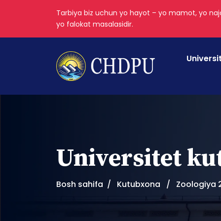
Tarbiya biz uchun yo hayot – yo mamot, yo najo
yo falokat masalasidir.
Universi
Universitet k
Bosh sahifa
Kutubxona
Zoologiya 