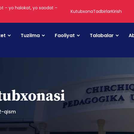
t – yo halokat, yo saodat –
Kutubxona
Tadbirlar
Kirish
tet
Tuzilma
Faoliyat
Talabalar
Ab
utubxonasi
2-qism