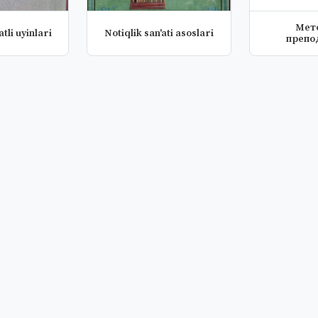
Mет
tli uyinlari
Notiqlik san'ati asoslari
препо
спец
дисципли