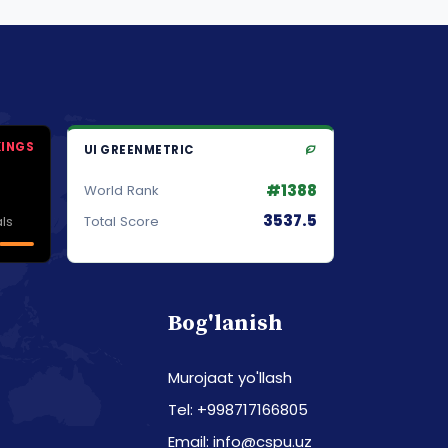
KINGS
UI GREENMETRIC
#1388
World Rank
3537.5
ls
Total Score
Bog'lanish
Murojaat yo'llash
Tel: +998717166805
Email: info@cspu.uz