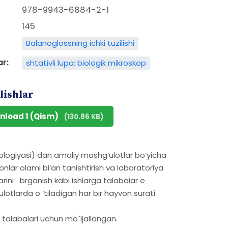
978-9943-6884-2-1
145
Balanoglossning ichki tuzilishi
ar:
shtativli lupa; biologik mikroskop
lishlar
nload 1 (Qism)
(130.86 KB)
giyasi) dan amaliy mashg‘ulotlar bo‘yicha
nlar olami bi’an tanishtirish va Iaboratoriya
arini brganish kabi ishlarga talabaiar e
ulotlarda o ‘tiladigan har bir hayvon surati
 talabalari uchun mo`ljallangan.