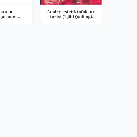
одика
Аdabiy-estetik tafakkur
давания
tarixi (1-jild Qadimgi
иальных
dav...
н конспе...