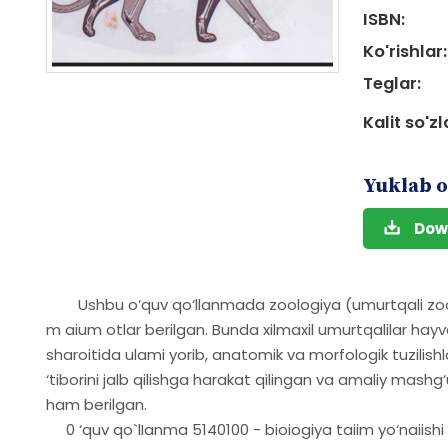
ISBN:
Ko'rishlar:
Teglar:
Kalit so'zl
Yuklab o
Dow
Ushbu o‘quv qo‘llanmada zoologiya (umurtqali zoolo
m aium otlar berilgan. Bunda xilmaxil umurtqalilar hayvo
sharoitida ulami yorib, anatomik va morfologik tuzilishl
‘tiborini jalb qilishga harakat qilingan va amaliy mashg‘
ham berilgan.
0 ‘quv qo`lIanma 5140100 - bioiogiya taiim yo‘naiishi