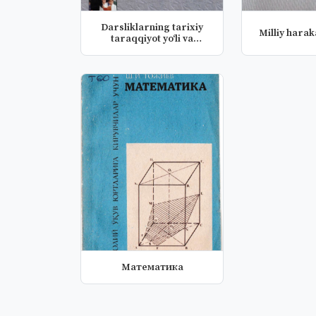
Darsliklarning tarixiy
Milliy haraka
taraqqiyot yo‘li va
bugung...
Математика