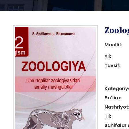
Zoolo
Muallif:
Yil:
Tavsif:
i
Kategoriy
Bo‘lim:
Nashriyot
i
Til:
Sahifalar 