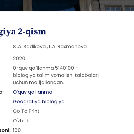
giya 2-qism
S .A. Sadikova , L.A. Raxmanova
2020
0 ‘quv qo`lIanma 5140100 -
bioiogiya taiim yo‘naiishi talabalari
uchun mo`ljallangan.
a:
O'quv qo'llanma
Geografiya biologiya
:
Go To Print
O'zbek
soni:
160