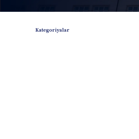
Kategoriyalar
Badiiy adabiyotlar
Boshqa turdagi adabiyotlar
Darslik
Dissertatsiya Avtoreferat
Elektron resurs
Ilmiy to'plam
Jurnal
Kitob albom
Konferensiya materiallari
Laboratoriya ish
Lug'at
Maqolalar
Metodik qo`llanma
Monografiya
Mustaqil ish
Nazorat savollari-testlar
O'quv qo'llanma
O'quv yoki fan dasturlari
O'quv-uslubiy majmua
O'quv-uslubiy qo'llanma
Prezident asarlar
Risola
Taqdimot