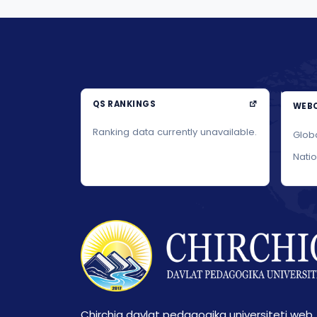
QS RANKINGS
WEBO
Ranking data currently unavailable.
Glob
Nati
Chirchiq davlat pedagogika universiteti web