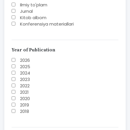
Ilmiy to'plam
Jurnal
Kitob albom
Konferensiya materiallari
Laboratoriya ishi
Lug'at
Maqolalar
Metodik qo`llanma
Year of Publication
Monografiya
2026
Mustaqil ish
2025
Nazorat savollari-testlar
2024
O'quv qo'llanma
2023
O'quv yoki fan dasturlari
2022
O'quv-uslubiy majmua
2021
O'quv-uslubiy qo'llanma
2020
Prezident asarlari
2019
Risola
2018
Taqdimot
2017
2016