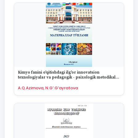
Kimyo fanini o'qitishdagi ilg'or innovatsion
texnologiyalar va pedagogik - psixologik metodikalar
qo'llash
A.Q.Azimova, N.G’.G’ayratova