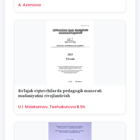
1994
A. Azimova
1993
1992
1991
1990
1989
1988
1987
1986
1985
1984
1983
1982
Bo‘lajak o‘qtuvchilarda pedagogik maxorati
1981
madaniyatini rivojlantirish
1980
U.I. Maxkamov, Teshakulova B.Sh.
1979
1978
1977
1976
1975