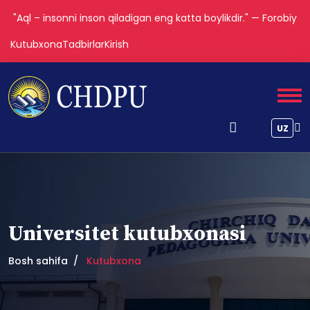
"Aql – insonni inson qiladigan eng katta boylikdir." — Forobiy
Kutubxona
Tadbirlar
Kirish
UZ
Universitet kutubxonasi
Bosh sahifa
Kutubxona