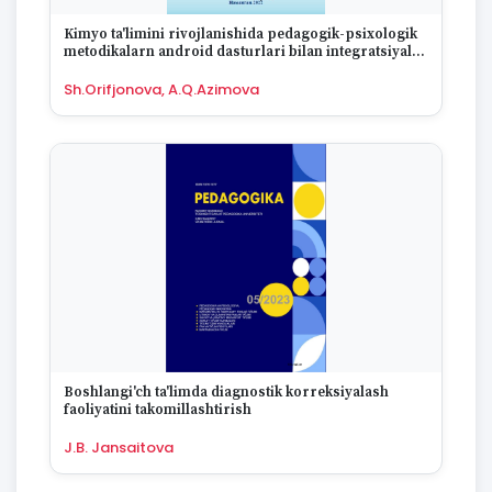
Kimyo ta'limini rivojlanishida pedagogik-psixologik
metodikalarn android dasturlari bilan integratsiyalab
o'qitishning ahamiyatii
Sh.Orifjonova, A.Q.Azimova
Boshlangi'ch ta'limda diagnostik korreksiyalash
faoliyatini takomillashtirish
J.B. Jansaitova