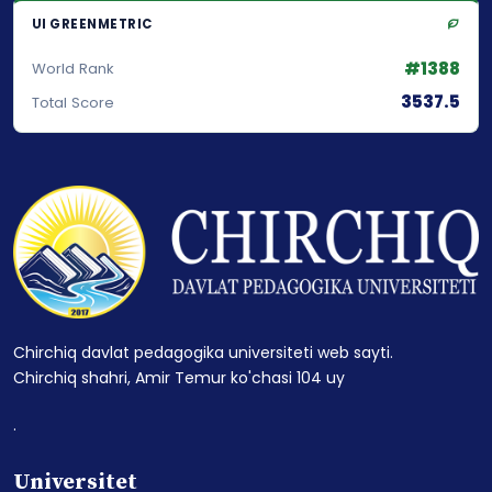
UI GREENMETRIC
#1388
World Rank
3537.5
Total Score
Chirchiq davlat pedagogika universiteti web sayti.
Chirchiq shahri, Amir Temur ko'chasi 104 uy
.