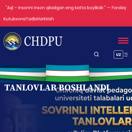
Tarbiya biz uchun yo hayot – yo mamot, yo najot – yo
halokat, yo saodat – yo falokat masalasidir.
Kutubxona
Tadbirlar
Kirish
UZ
TANLOVLAR BOSHLANDI