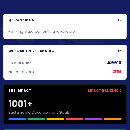
QS RANKINGS
Ranking data currently unavailable.
WEBOMETRICS RANKING
#9918
Global Rank
#51
National Rank
THE IMPACT
IMPACT RANKINGS
1001+
Sustainable Development Goals