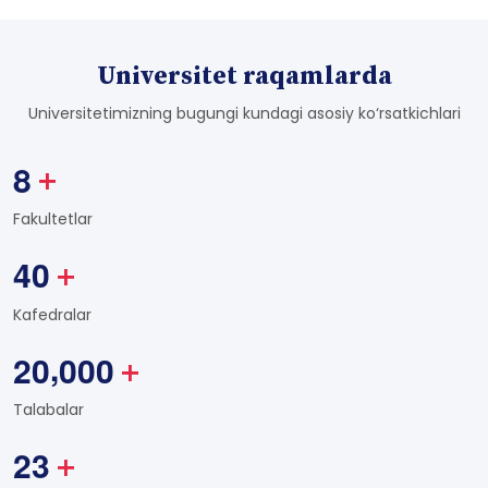
Universitet raqamlarda
Universitetimizning bugungi kundagi asosiy ko‘rsatkichlari
8
+
Fakultetlar
4
0
+
Kafedralar
,
2
0
0
0
0
+
Talabalar