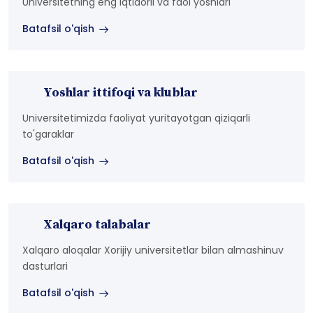
Universitetning eng iqtidorli va faol yoshlari
Batafsil o'qish
Yoshlar ittifoqi va klublar
Universitetimizda faoliyat yuritayotgan qiziqarli
to'garaklar
Batafsil o'qish
Xalqaro talabalar
Xalqaro aloqalar Xorijiy universitetlar bilan almashinuv
dasturlari
Batafsil o'qish