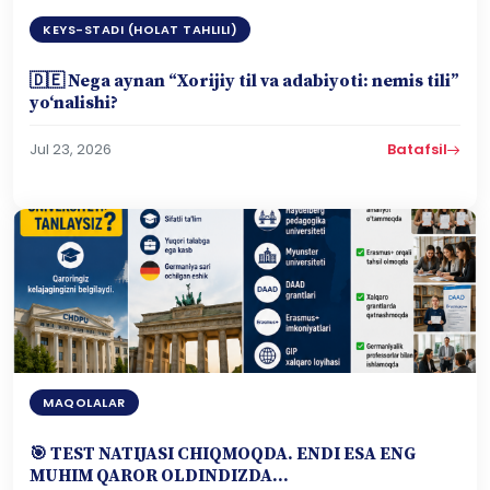
KEYS-STADI (HOLAT TAHLILI)
🇩🇪 Nega aynan “Xorijiy til va adabiyoti: nemis tili”
yo‘nalishi?
Jul 23, 2026
Batafsil
MAQOLALAR
🎯 TEST NATIJASI CHIQMOQDA. ENDI ESA ENG