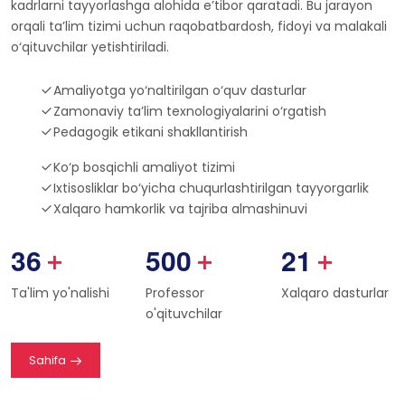
talablarga mos, bilimli va innovatsion fikrlovchi pedagog
kadrlarni tayyorlashga alohida e’tibor qaratadi. Bu jarayon
orqali ta’lim tizimi uchun raqobatbardosh, fidoyi va malakali
o‘qituvchilar yetishtiriladi.
Amaliyotga yo‘naltirilgan o‘quv dasturlar
Zamonaviy ta’lim texnologiyalarini o‘rgatish
Pedagogik etikani shakllantirish
Ko‘p bosqichli amaliyot tizimi
Ixtisosliklar bo‘yicha chuqurlashtirilgan tayyorgarlik
Xalqaro hamkorlik va tajriba almashinuvi
3
6
5
0
0
2
1
+
+
+
Ta'lim yo'nalishi
Professor
Xalqaro dasturlar
o'qituvchilar
Sahifa