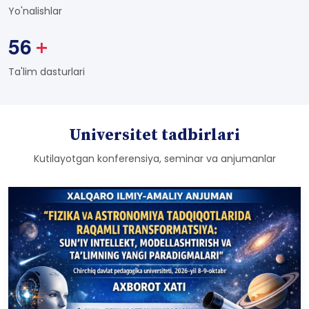
2
3
+
Yo'nalishlar
5
6
+
Ta'lim dasturlari
Universitet tadbirlari
Kutilayotgan konferensiya, seminar va anjumanlar