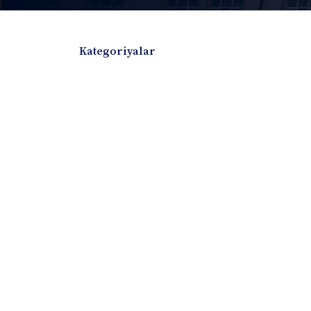
Kategoriyalar
Badiiy adabiyotlar
Boshqa turdagi adabiyotlar
Darslik
Dissertatsiya Avtoreferat
Elektron resurs
Ilmiy to'plam
Jurnal
Kitob albom
Konferensiya materiallari
Laboratoriya ish
Lug'at
Maqolalar
Metodik qo`llanma
Monografiya
Mustaqil ish
Nazorat savollari-testlar
O'quv qo'llanma
O'quv yoki fan dasturlari
O'quv-uslubiy majmua
O'quv-uslubiy qo'llanma
Prezident asarlar
Risola
Taqdimot