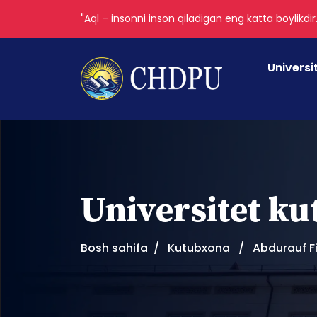
"Aql – insonni inson qiladigan eng katta boylikdir
Universi
Universitet k
Bosh sahifa
Kutubxona
Abdurauf Fi