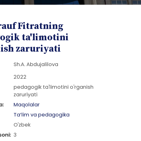
auf Fitratning
ogik ta'limotini
ish zaruriyati
Sh.A. Abdujalilova
2022
pedagogik ta'limotini o'rganish
zaruriyati
a:
Maqolalar
Ta’lim va pedagogika
O'zbek
soni:
3