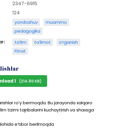
2347-6915
124
yondoshuv
muammo
pedagogika
ar:
ta’lim
ta’limot
o‘rganish
Fitrat
lishlar
nload 1
(214.80 KB)
rishlar
ro‘y
bermoqda.
Bu jarayonda
xalqaro
’lim
tizimi tajribalarini
kuchaytirish
va
shaxsga
lohida
e’tibor
berilmoqda