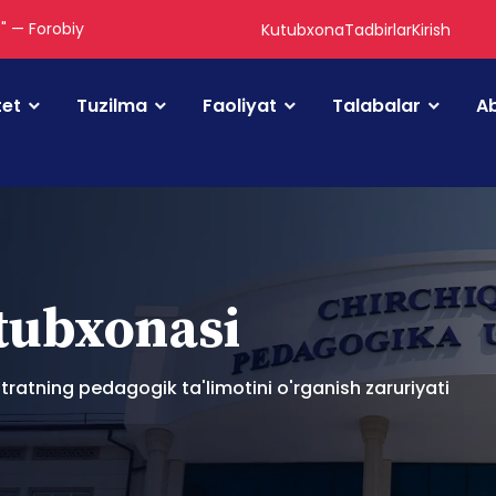
." — Forobiy
Kutubxona
Tadbirlar
Kirish
tet
Tuzilma
Faoliyat
Talabalar
Ab
utubxonasi
tratning pedagogik ta'limotini o'rganish zaruriyati