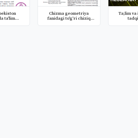
bekiston
Chizma geometriya
Ta;lim va
a ta'lim
fanidagi to'g'ri chiziq
tadq
i rah...
mavzuvsi...