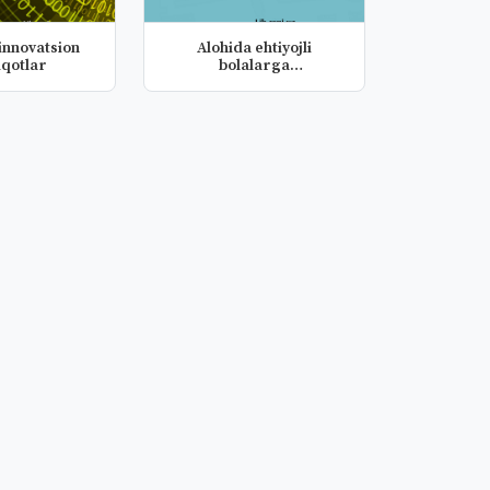
 innovatsion
Аlohida ehtiyojli
iqotlar
bolalarga
ko'rsatilayotgan xizma...