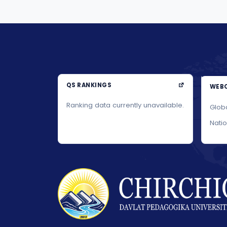
QS RANKINGS
WEBO
Ranking data currently unavailable.
Glob
Nati