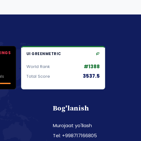
KINGS
UI GREENMETRIC
#1388
World Rank
3537.5
ls
Total Score
Bog'lanish
Murojaat yo'llash
Tel: +998717166805