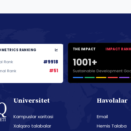
THE IMPACT
IMPACT RAN
METRICS RANKING
1001+
#9918
al Rank
#51
Sustainable Development Goa
onal Rank
Universitet
Havolalar
Kampuslar xaritasi
Email
Xalqaro talabalar
Hemis Talaba