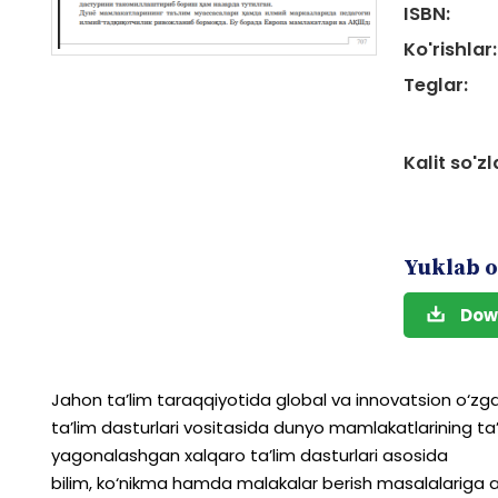
ISBN:
Ko'rishlar:
Teglar:
Kalit so'zl
Yuklab o
Dow
Jahon
ta’lim
taraqqiyotida
global
va
innovatsion
o‘zga
ta’lim
dasturlari
vositasida
dunyo
mamlakatlarining
ta
yagonalashgan
xalqaro
ta’lim
dasturlari
asosida
bilim,
ko‘nikma
hamda
malakalar
berish
masalalariga
a