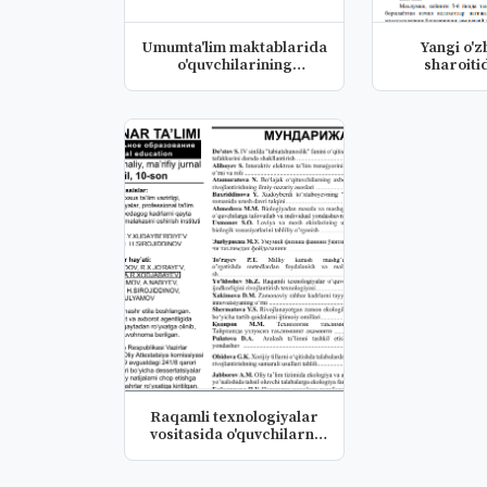
Umumta'lim maktablarida
Yangi o'z
o'quvchilarining
sharoitid
tarbiyavi...
muassasas
Raqamli texnologiyalar
vositasida o'quvchilarni
te...