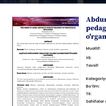
Abdur
pedag
o'rgan
Muallif:
i
Yil:
Tavsif:
Kategoriy
i
Bo‘lim:
Til:
Sahifalar 