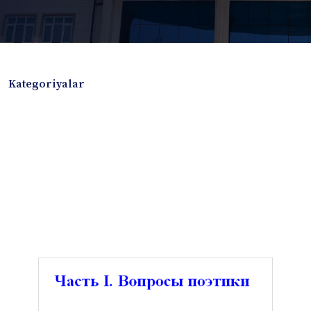
Kategoriyalar
Badiiy adabiyotlar
Boshqa turdagi adabiyotlar
Darslik
Dissertatsiya Avtoreferat
Elektron resurs
Ilmiy to'plam
Jurnal
Kitob albom
Konferensiya materiallari
Laboratoriya ishi
Lug'at
Maqolalar
Metodik qo`llanma
Monografiya
Mustaqil ish
Nazorat savollari-testlar
O'quv qo'llanma
O'quv yoki fan dasturlari
O'quv-uslubiy majmua
O'quv-uslubiy qo'llanma
Prezident asarlari
Risola
Taqdimot