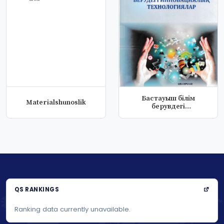
Бастауыш бiлiм
Materialshunoslik
берувдегi
инновациялык
технологияла...
QS RANKINGS
Ranking data currently unavailable.