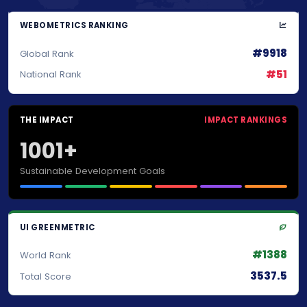
WEBOMETRICS RANKING
#9918
Global Rank
#51
National Rank
THE IMPACT
IMPACT RANKINGS
1001+
Sustainable Development Goals
UI GREENMETRIC
#1388
World Rank
3537.5
Total Score