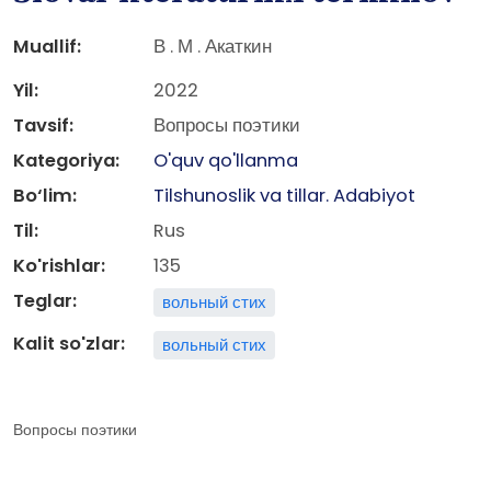
Muallif:
В . М . Акаткин
Yil:
2022
Tavsif:
Вопросы поэтики
Kategoriya:
O'quv qo'llanma
Bo‘lim:
Tilshunoslik va tillar. Adabiyot
Til:
Rus
Ko'rishlar:
135
Teglar:
вольный стих
Kalit so'zlar:
вольный стих
Вопросы поэтики