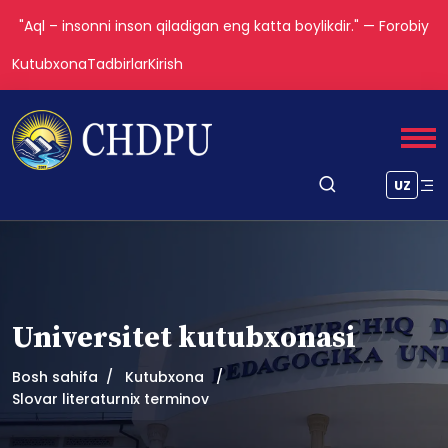
"Aql – insonni inson qiladigan eng katta boylikdir." — Forobiy
Kutubxona
Tadbirlar
Kirish
UZ
Universitet kutubxonasi
Bosh sahifa
Kutubxona
Slovar literaturnix terminov