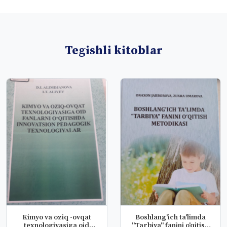
Tegishli kitoblar
Kimyo va oziq -ovqat
Boshlang'ich ta'limda
texnologiyasiga oid
"Tarbiya" fanini o'qitish