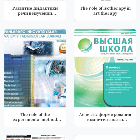
Рaзвитие дидактики
The role of isotherapy in
речи в изучении
art therapy
иностранного яз...
The role of the
Аспекты формирования
experimental method
компетентности
and educationa...
саморазвития с...