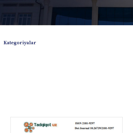
Kategoriyalar
Badiiy adabiyotlar
Boshqa turdagi adabiyotlar
Darslik
Dissertatsiya Avtoreferat
Elektron resurs
Ilmiy to'plam
Jurnal
Kitob albom
Konferensiya materiallari
Laboratoriya ishi
Lug'at
Maqolalar
Metodik qo`llanma
Monografiya
Mustaqil ish
Nazorat savollari-testlar
O'quv qo'llanma
O'quv yoki fan dasturlari
O'quv-uslubiy majmua
O'quv-uslubiy qo'llanma
Prezident asarlari
Risola
Taqdimot