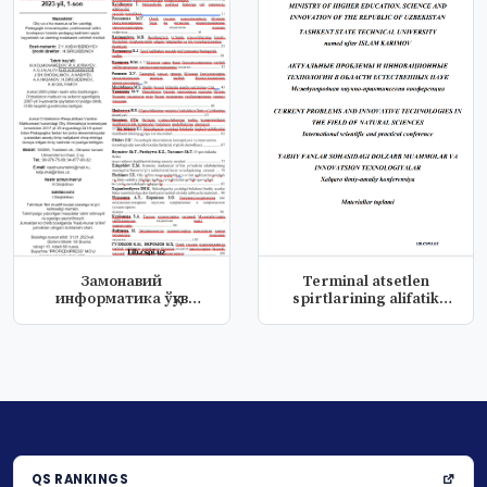
Замонавий
Terminal atsetlen
информатика ўқув
spirtlarining alifatik
курсини тузишдаги
kyetonlar...
асоси...
QS RANKINGS