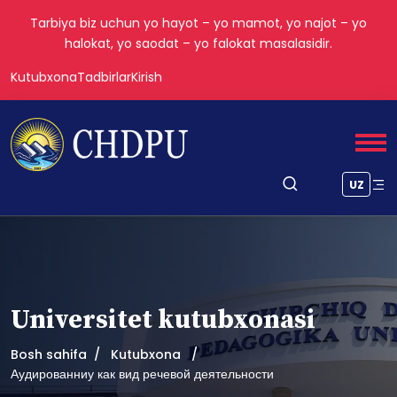
Tarbiya biz uchun yo hayot – yo mamot, yo najot – yo
halokat, yo saodat – yo falokat masalasidir.
Kutubxona
Tadbirlar
Kirish
UZ
Universitet kutubxonasi
Bosh sahifa
Kutubxona
Аудированниу как вид речевой деятельности