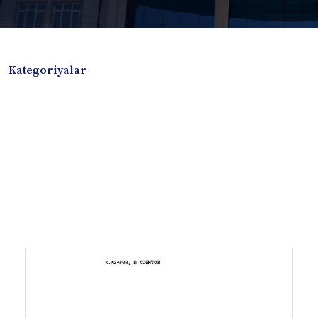
Kategoriyalar
Badiiy adabiyotlar
Boshqa turdagi adabiyotlar
Darslik
Dissertatsiya Avtoreferat
Elektron resurs
Ilmiy to'plam
Jurnal
Kitob albom
Konferensiya materiallari
Laboratoriya ishi
Lug'at
Maqolalar
Metodik qo`llanma
Monografiya
Mustaqil ish
Nazorat savollari-testlar
O'quv qo'llanma
O'quv yoki fan dasturlari
O'quv-uslubiy majmua
O'quv-uslubiy qo'llanma
Prezident asarlari
Risola
Taqdimot