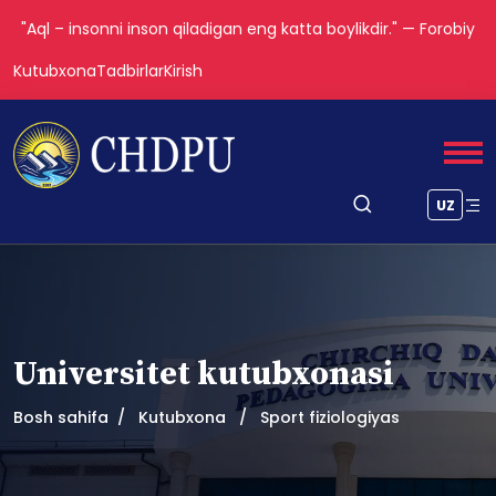
"Aql – insonni inson qiladigan eng katta boylikdir." — Forobiy
Kutubxona
Tadbirlar
Kirish
UZ
Universitet kutubxonasi
Bosh sahifa
Kutubxona
Sport fiziologiyas