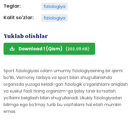
Teglar:
fiziologiya
Kalit so'zlar:
fiziologiya
Yuklab olishlar
Download 1 (Qism)
(202.09 KB)
Sport fiziologiyasi odam umumiy fiziologiyasining bir qismi
boʼlib, Vismoniy tarbiya va sport bilan shugʼullanishda
organizda yuzaga keladi-gan fiziologik oʼzgarishlarni aniqlash
va xuskul faoli tining organizm-ga ijobiy taʼsir koʼrsatish
yoʼllarini belgilash bilan shugʼullanadi. Ukukiy fiziologiyadan
bilimga ega boʼlmay turib bu vazifalarni hal etish mumkin
emas.