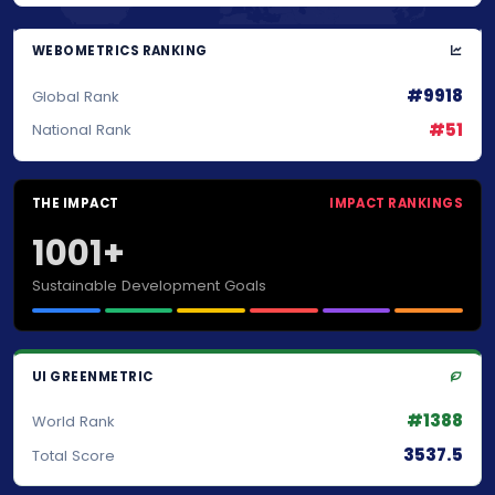
WEBOMETRICS RANKING
#9918
Global Rank
#51
National Rank
THE IMPACT
IMPACT RANKINGS
1001+
Sustainable Development Goals
UI GREENMETRIC
#1388
World Rank
3537.5
Total Score