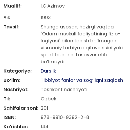
Muallif:
I.G.Azimov
Yil:
1993
Tavsif:
Shunga asosan, hozirgi vaqtda
"Odam muskuli faoliyatining fizio-
logiyasi" bilan tanish boʼlmagan
vismoniy tarbiya oʼqituvchisini yoki
sport trenerini tasavvur etib
boʼlmaydi.
Kategoriya:
Darslik
Bo‘lim:
Tibbiyot fanlar va sog‘liqni saqlash
Nashriyot:
Toshkent nashriyoti
Til:
O'zbek
Sahifalar soni:
201
ISBN:
978-9910-9392-2-8
Ko'rishlar:
144