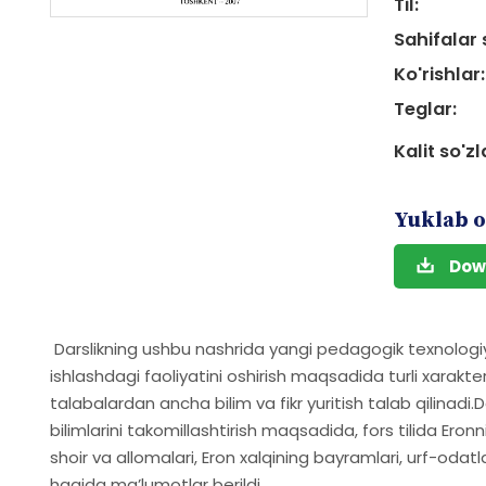
Til:
Sahifalar 
Ko'rishlar:
Teglar:
Kalit so'zl
Yuklab o
Dow
Darslikning ushbu nashrida yangi pedagogik texnolog
ishlashdagi faoliyatini oshirish maqsadida turli xarakter
talabalardan ancha bilim va fikr yuritish talab qilinadi
bilimlarini takomillashtirish maqsadida, fors tilida Ero
shoir va allomalari, Eron xalqining bayramlari, urf-odatl
haqida ma’lumotlar berildi.