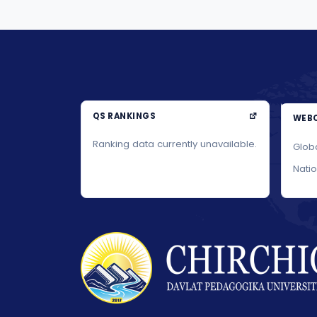
QS RANKINGS
WEBO
Ranking data currently unavailable.
Glob
Nati