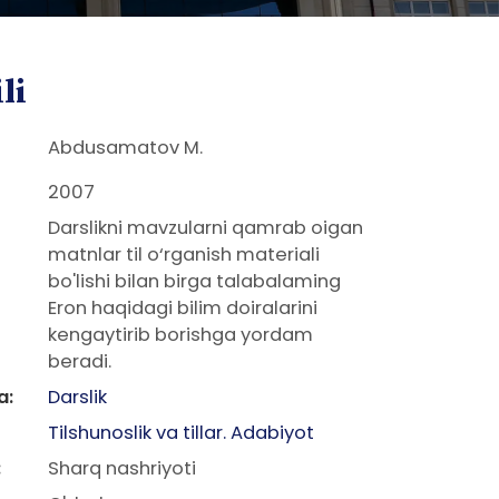
li
Abdusamatov M.
2007
Darslikni mavzularni qamrab oigan
matnlar til o‘rganish materiali
bo'lishi bilan birga talabalaming
Eron haqidagi bilim doiralarini
kengaytirib borishga yordam
beradi.
a:
Darslik
Tilshunoslik va tillar. Adabiyot
:
Sharq nashriyoti