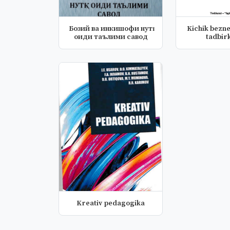
Бозий ва инкишофи нутқ
Kichik bezne
оиди таълими савод
tadbirk
Kreativ pedagogika