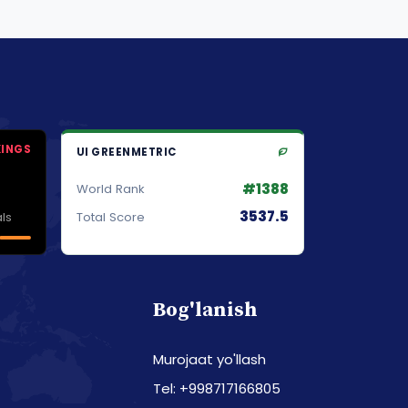
KINGS
UI GREENMETRIC
#1388
World Rank
3537.5
ls
Total Score
Bog'lanish
Murojaat yo'llash
Tel: +998717166805