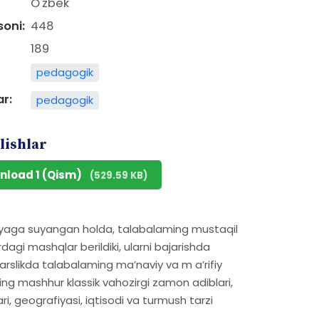
O'zbek
soni:
448
189
pedagogik
ar:
pedagogik
lishlar
nload 1 (Qism)
(529.59 KB)
iyaga suyangan holda, talabalaming mustaqil
dagi mashqlar berildiki, ularni bajarishda
.Darslikda talabalaming ma’naviy va m a’rifiy
nning mashhur klassik vahozirgi zamon adiblari,
ari, geografiyasi, iqtisodi va turmush tarzi