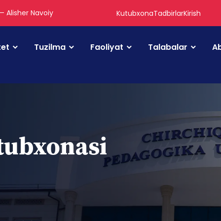
 — Alisher Navoiy
Kutubxona
Tadbirlar
Kirish
tet
Tuzilma
Faoliyat
Talabalar
Ab
utubxonasi