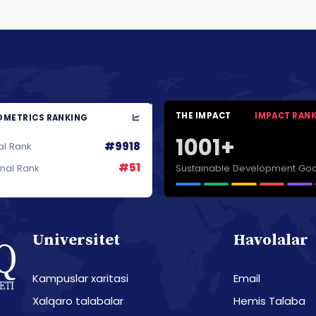
THE IMPACT
IMPACT RAN
METRICS RANKING
1001+
#9918
al Rank
#51
Sustainable Development Goa
onal Rank
Universitet
Havolalar
Kampuslar xaritasi
Email
Xalqaro talabalar
Hemis Talaba