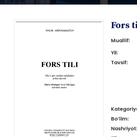
Fors ti
Muallif:
Yil:
Tavsif:
i
Kategoriy
i
Bo‘lim:
Nashriyot