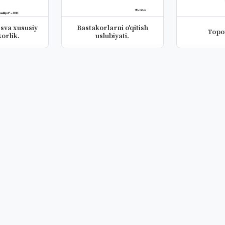
sva xususiy
Bastakorlarni o'qitish
Topo
orlik.
uslubiyati.