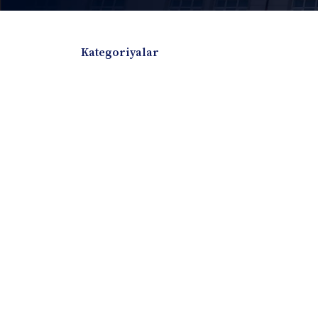
Kategoriyalar
Badiiy adabiyotlar
Boshqa turdagi adabiyotlar
Darslik
Dissertatsiya Avtoreferat
Elektron resurs
Ilmiy to'plam
Jurnal
Kitob albom
Konferensiya materiallari
Laboratoriya ish
Lug'at
Maqolalar
Metodik qo`llanma
Monografiya
Mustaqil ish
Nazorat savollari-testlar
O'quv qo'llanma
O'quv yoki fan dasturlari
O'quv-uslubiy majmua
O'quv-uslubiy qo'llanma
Prezident asarlar
Risola
Taqdimot