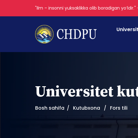
"Ilm – insonni yuksaklikka olib boradigan yoʻldir."
Universi
Universitet k
Bosh sahifa
Kutubxona
Fors tili