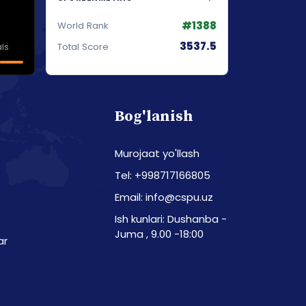
#1388
World Rank
3537.5
ls
Total Score
Bog'lanish
Murojaat yo'llash
Tel: +998717166805
Email: info@cspu.uz
Ish kunlari: Dushanba -
Juma , 9.00 -18:00
ar