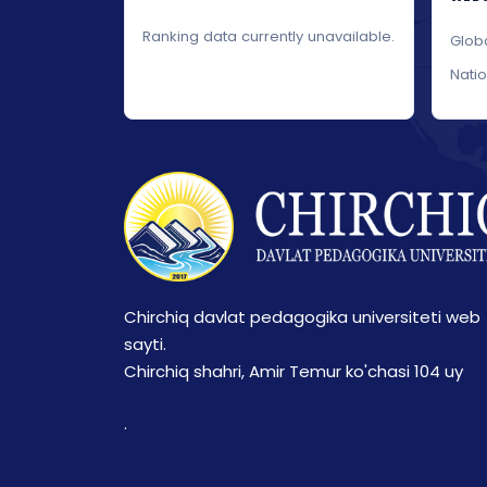
Ranking data currently unavailable.
Glob
Nati
Chirchiq davlat pedagogika universiteti web
sayti.
Chirchiq shahri, Amir Temur ko'chasi 104 uy
.