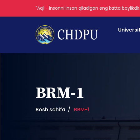
"Aql – insonni inson qiladigan eng katta boylikdir
Universi
BRM-1
Bosh sahifa
BRM-1