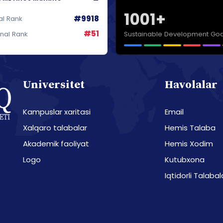
1001+
#9918
al Rank
#51
Sustainable Development Goa
onal Rank
Universitet
Havolalar
Kampuslar xaritasi
Email
Xalqaro talabalar
Hemis Talaba
Akademik faoliyat
Hemis Xodim
Logo
Kutubxona
Iqtidorli Talabal