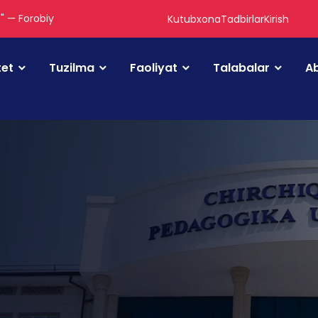
." — Forobiy
Kutubxona
Tadbirlar
Kirish
tet
Tuzilma
Faoliyat
Talabalar
Ab