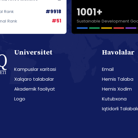
1001+
#9918
al Rank
#51
Sustainable Development Goa
onal Rank
Universitet
Havolalar
Kampuslar xaritasi
Email
Xalqaro talabalar
Hemis Talaba
Akademik faoliyat
Hemis Xodim
Logo
Kutubxona
Iqtidorli Talabal