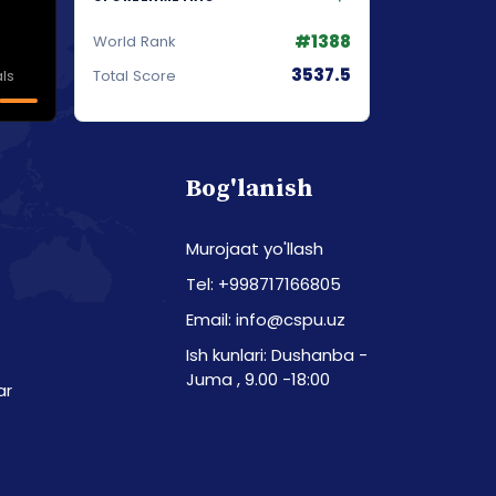
#1388
World Rank
3537.5
ls
Total Score
Bog'lanish
Murojaat yo'llash
Tel: +998717166805
Email: info@cspu.uz
Ish kunlari: Dushanba -
Juma , 9.00 -18:00
ar