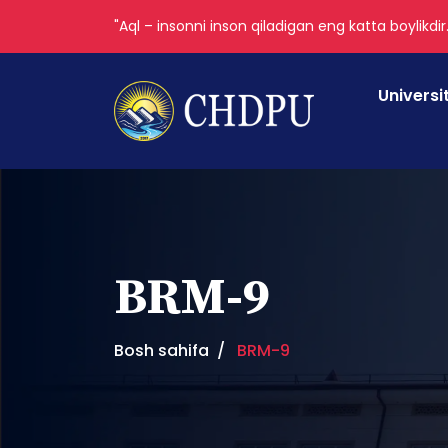
"Aql – insonni inson qiladigan eng katta boylikdir
Universi
BRM-9
Bosh sahifa
BRM-9