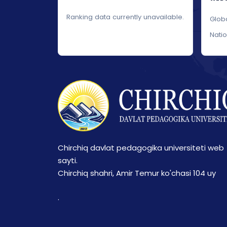
Ranking data currently unavailable.
Glob
Nati
Chirchiq davlat pedagogika universiteti web
sayti.
Chirchiq shahri, Amir Temur ko'chasi 104 uy
.