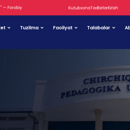
." — Forobiy
Kutubxona
Tadbirlar
Kirish
tet
Tuzilma
Faoliyat
Talabalar
Ab