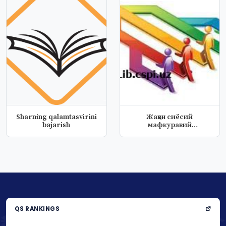
Sharning qalamtasvirini
Жаҳон сиёсий
bajarish
мафкуравий
таълимотлар тарихи
QS RANKINGS