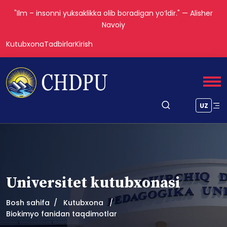
"Ilm – insonni yuksaklikka olib boradigan yoʻldir." — Alisher
Navoiy
Kutubxona
Tadbirlar
Kirish
UZ
Universitet kutubxonasi
Bosh sahifa
Kutubxona
Biokimyo fanidan taqdimotlar