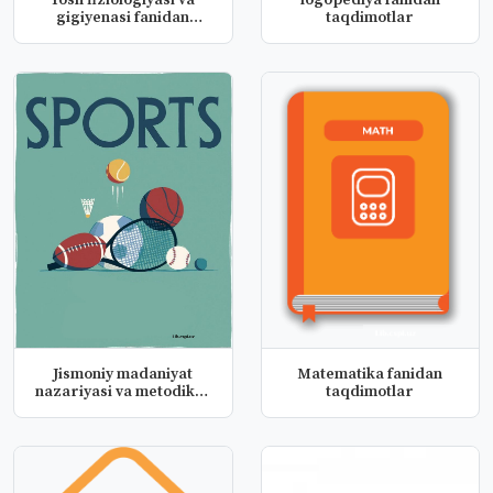
Yosh fiziologiyasi va
logopediya fanidan
gigiyenasi fanidan
taqdimotlar
taqdimotl...
Jismoniy madaniyat
Matematika fanidan
nazariyasi va metodikas
taqdimotlar
fanidan...