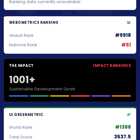
Ranking data currently unavailable.
WEBOMETRICS RANKING
#9918
Global Rank
#51
National Rank
THE IMPACT
IMPACT RANKINGS
1001+
Sustainable Development Goals
UI GREENMETRIC
#1388
World Rank
3537.5
Total Score