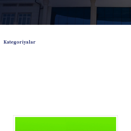
Kategoriyalar
Badiiy adabiyotlar
Boshqa turdagi adabiyotlar
Darslik
Dissertatsiya Avtoreferat
Elektron resurs
Ilmiy to'plam
Jurnal
Kitob albom
Konferensiya materiallari
Laboratoriya ishi
Lug'at
Maqolalar
Metodik qo`llanma
Monografiya
Mustaqil ish
Nazorat savollari-testlar
O'quv qo'llanma
O'quv yoki fan dasturlari
O'quv-uslubiy majmua
O'quv-uslubiy qo'llanma
Prezident asarlari
Risola
Taqdimot