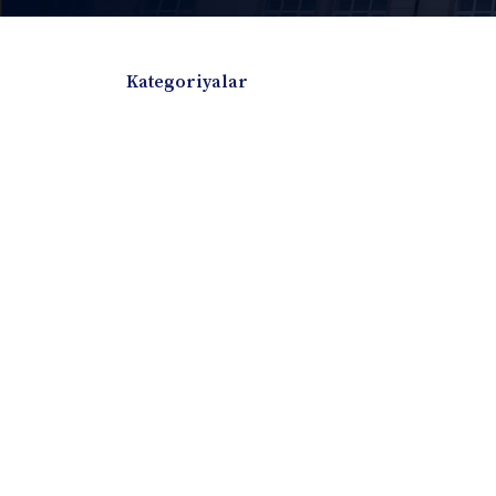
Kategoriyalar
Badiiy adabiyotlar
Boshqa turdagi adabiyotlar
Darslik
Dissertatsiya Avtoreferat
Elektron resurs
Ilmiy to'plam
Jurnal
Kitob albom
Konferensiya materiallari
Laboratoriya ish
Lug'at
Maqolalar
Metodik qo`llanma
Monografiya
Mustaqil ish
Nazorat savollari-testlar
O'quv qo'llanma
O'quv yoki fan dasturlari
O'quv-uslubiy majmua
O'quv-uslubiy qo'llanma
Prezident asarlar
Risola
Taqdimot