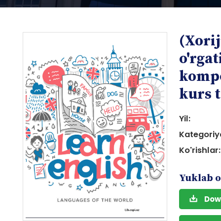
(Xorij
o'rgat
kompe
kurs 
i
Yil:
Kategoriy
Ko'rishlar:
Yuklab o
i
Dow