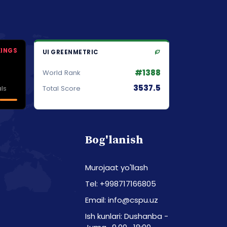
KINGS
UI GREENMETRIC
#1388
World Rank
3537.5
ls
Total Score
Bog'lanish
Murojaat yo'llash
Tel: +998717166805
Email: info@cspu.uz
Ish kunlari: Dushanba -