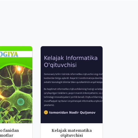
o fanidan
Kelajak matematika
imotlar
o'qituvchisi