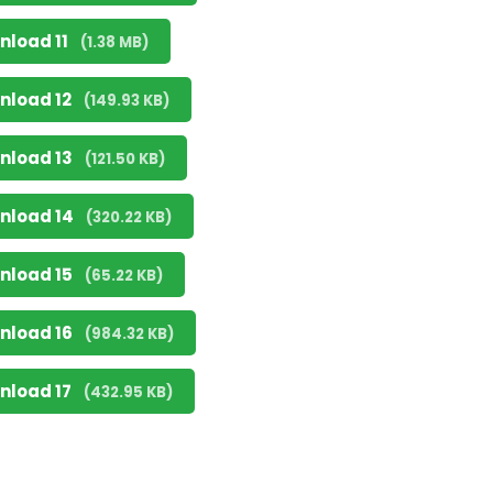
nload 11
(1.38 MB)
nload 12
(149.93 KB)
nload 13
(121.50 KB)
nload 14
(320.22 KB)
nload 15
(65.22 KB)
nload 16
(984.32 KB)
nload 17
(432.95 KB)