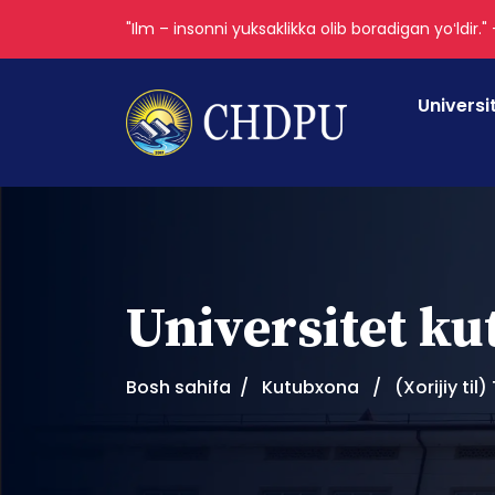
"Ilm – insonni yuksaklikka olib boradigan yoʻldir."
Universi
Universitet k
Bosh sahifa
Kutubxona
(Xorijiy ti