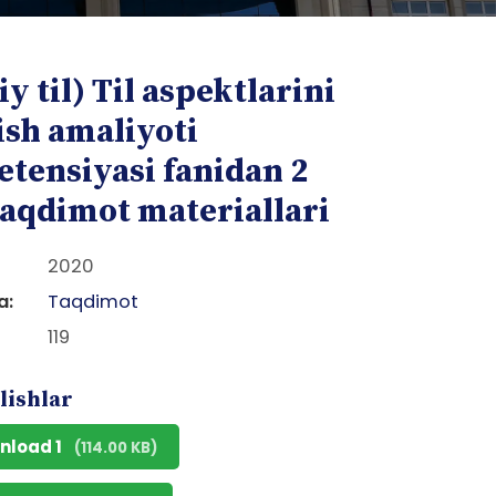
iy til) Til aspektlarini
ish amaliyoti
tensiyasi fanidan 2
taqdimot materiallari
2020
a:
Taqdimot
119
lishlar
nload 1
(114.00 KB)