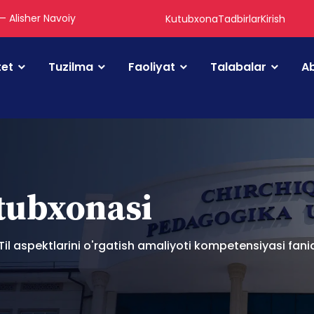
 — Alisher Navoiy
Kutubxona
Tadbirlar
Kirish
tet
Tuzilma
Faoliyat
Talabalar
Ab
utubxonasi
l) Til aspektlarini o'rgatish amaliyoti kompetensiyasi fa