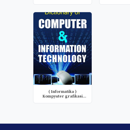
( Informatika )
Kompyuter grafikasi
fanidan taqdim...