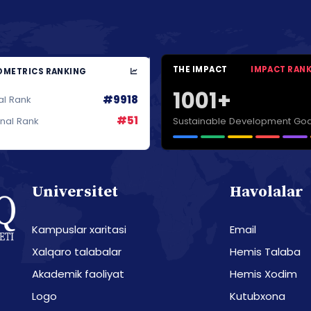
THE IMPACT
IMPACT RAN
METRICS RANKING
1001+
#9918
al Rank
#51
Sustainable Development Goa
onal Rank
Universitet
Havolalar
Kampuslar xaritasi
Email
Xalqaro talabalar
Hemis Talaba
Akademik faoliyat
Hemis Xodim
Logo
Kutubxona