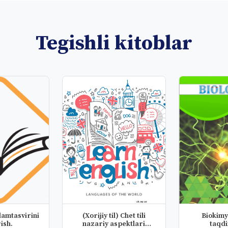
Tegishli kitoblar
amtasvirini
(Xorijiy til) Chet tili
Biokimy
ish.
nazariy aspektlari
taqd