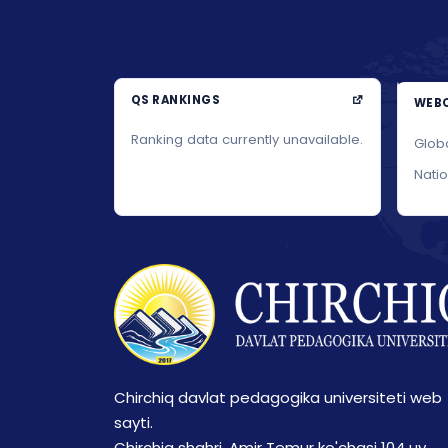
QS RANKINGS
WEBO
Ranking data currently unavailable.
Glob
Nati
Chirchiq davlat pedagogika universiteti web
sayti.
Chirchiq shahri, Amir Temur ko'chasi 104 uy