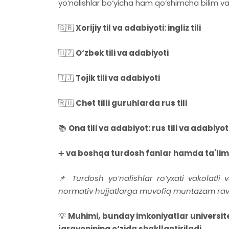
yo‘nalishlar bo‘yicha ham qo‘shimcha bilim v
🇬🇧
Xorijiy til va adabiyoti: ingliz tili
🇺🇿
O‘zbek tili va adabiyoti
🇹🇯
Tojik tili va adabiyoti
🇷🇺
Chet tilli guruhlarda rus tili
📚
Ona tili va adabiyot: rus tili va adabiyot
➕
va boshqa turdosh fanlar hamda ta'lim y
📌
Turdosh yo‘nalishlar ro‘yxati vakolatl
normativ hujjatlarga muvofiq muntazam ravi
💡
Muhimi, bunday imkoniyatlar universit
jarayonining o‘zida shakllantiriladi.