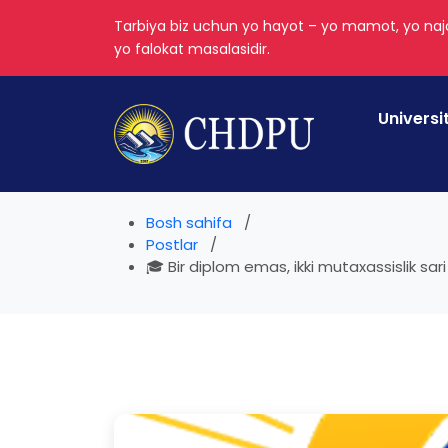
Tarbiya biz uchun yo hayot – yo mamot, yo najo
yo falokat masalasidir.
Universi
Bosh sahifa
Postlar
🎓 Bir diplom emas, ikki mutaxassislik sa