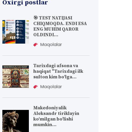
Oxirgi postlar
🎯 TEST NATIJASI
CHIQMOQDA. ENDI ESA
ENG MUHIM QAROR
OLDINDI...
Maqolalar
Tarixdagi afsona va
haqiqat "Tarixdagi ilk
sulton kim bo‘lga...
Maqolalar
Makedoniyalik
Aleksandr tiriklayin
koʻmilgan boʻlishi
mumkin...