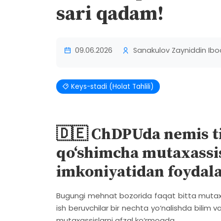
sari qadam!
09.06.2026
Sanakulov Zayniddin Ibo
Keys-stadi (Holat Tahlili)
🇩🇪 ChDPUda nemis ti
qo‘shimcha mutaxassisl
imkoniyatidan foydal
Bugungi mehnat bozorida faqat bitta mutaxas
ish beruvchilar bir nechta yo‘nalishda bili
mutaxassislarni afzal ko‘rmoqda.