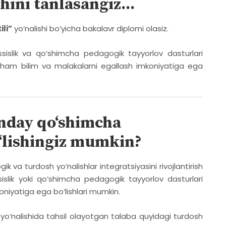
shini tanlasangiz...
ili”
yo‘nalishi bo‘yicha bakalavr diplomi olasiz.
islik va qo‘shimcha pedagogik tayyorlov dasturlari
a ham bilim va malakalarni egallash imkoniyatiga ega
anday qo‘shimcha
‘lishingiz mumkin?
 va turdosh yo‘nalishlar integratsiyasini rivojlantirish
lik yoki qo‘shimcha pedagogik tayyorlov dasturlari
oniyatiga ega bo‘lishlari mumkin.
yo‘nalishida tahsil olayotgan talaba quyidagi turdosh