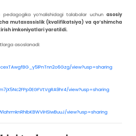
 pedagogika yo‘nalishidagi talabalar uchun
asosiy
cha mutaxassislik (kvalifikatsiya) va qo‘shimcha
rish imkoniyatlari yaratildi.
tlarga asoslanadi:
CC8cexTAwgfBG_y5lPnTnn2o6Gzg/view?usp=sharing
qnm7jX5Nc2FPp0EGFVtVgRA9hr4/view?usp=sharing
bVWlahrmknRhIbKBWViHSIwBuuJ/view?usp=sharing