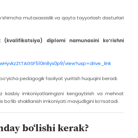
‘shimcha mutaxassislik va qayta tayyorlash dasturlari
(kvalifikatsiya) diplomi namunasini ko‘rishni
lvwHyvkzZtTAGSF510In8ys0p9/view?usp=drive_link
o‘yicha pedagogik faoliyat yuritish huquqini beradi.
 kasbiy imkoniyatlaringizni kengaytirish va mehnat
‘lib shakllanish imkoniyati mavjudligini ko‘rsatadi.
day bo‘lishi kerak?