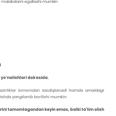
a malakalarni egallashi mumkin:
i
o‘nalishlari doirasida.
i vazirliklar tomonidan tasdiqlanadi hamda amaldagi
shda yangilanib borilishi mumkin.
etni tamomlagandan keyin emas, balki ta'lim olish