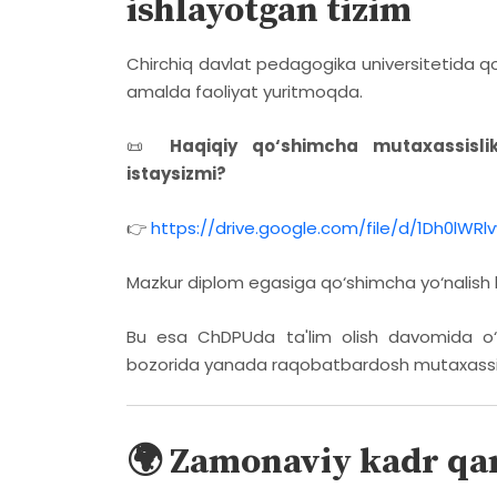
ishlayotgan tizim
Chirchiq davlat pedagogika universitetida qo
amalda faoliyat yuritmoqda.
📜
Haqiqiy qo‘shimcha mutaxassislik 
istaysizmi?
👉
https://drive.google.com/file/d/1Dh0lWR
Mazkur diplom egasiga qo‘shimcha yo‘nalish b
Bu esa ChDPUda ta'lim olish davomida o‘z
bozorida yanada raqobatbardosh mutaxassis bo
🌍 Zamonaviy kadr qan