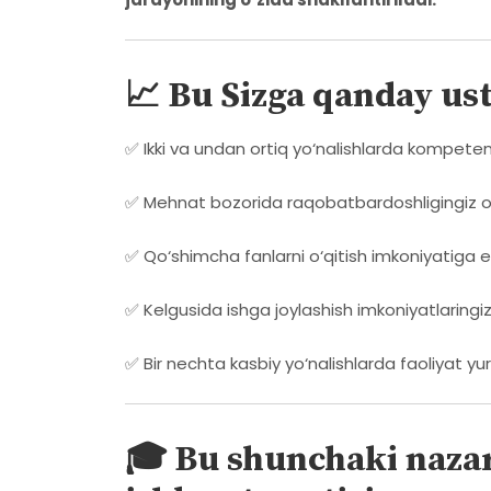
📈 Bu Sizga qanday us
✅ Ikki va undan ortiq yo‘nalishlarda kompeten
✅ Mehnat bozorida raqobatbardoshligingiz o
✅ Qo‘shimcha fanlarni o‘qitish imkoniyatiga e
✅ Kelgusida ishga joylashish imkoniyatlaringi
✅ Bir nechta kasbiy yo‘nalishlarda faoliyat yur
🎓 Bu shunchaki naza