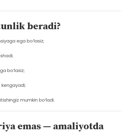
tunlik beradi?
siyaga ega bo‘lasiz;
shadi;
ga bo‘lasiz;
z kengayadi;
itishingiz mumkin bo‘ladi.
riya emas — amaliyotda