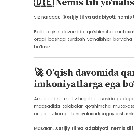
🇩🇪 Nemis tili yo‘nali
Siz nafaqat
“Xorijiy til va adabiyoti: nemis t
Balki o‘qish davomida qo‘shimcha mutaxass
orqali boshqa turdosh yo‘nalishlar bo‘yich
bo‘lasiz.
🚀 O‘qish davomida q
imkoniyatlarga ega bo
Amaldagi normativ hujjatlar asosida pedagogik
maqsadida talabalar qo‘shimcha mutaxassis
orqali o‘z kompetensiyalarini kengaytirish imk
Masalan,
Xorijiy til va adabiyoti: nemis tili