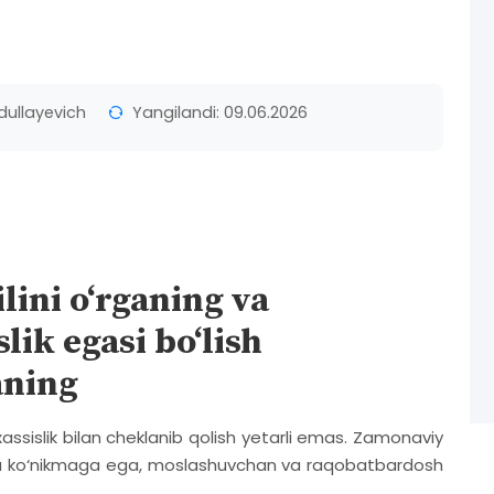
dullayevich
Yangilandi: 09.06.2026
lini o‘rganing va
ik egasi bo‘lish
aning
sislik bilan cheklanib qolish yetarli emas. Zamonaviy
m va ko‘nikmaga ega, moslashuvchan va raqobatbardosh