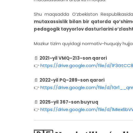
Shu maqsadda O‘zbekiston Respublikasida
mutaxassislik bilan bir qatorda qo‘shim
pedagogik tayyorlov dasturlarini o‘zlashti
Mazkur tizim quyidagi normativ-huquqiy hujja
📄
2021-yil VMQ–213-son qarori
👉
https://drive.google.com/file/d/1F3Gt
📄
2022-yil PQ–289-son qarori
👉
https://drive.google.com/file/d/1Gr1__
📄
2025-yil 367-son buyruq
👉
https://drive.google.com/file/d/1MIex6