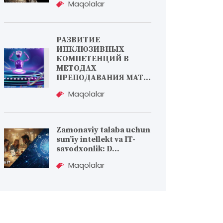
Maqolalar
РАЗВИТИЕ
ИНКЛЮЗИВНЫХ
КОМПЕТЕНЦИЙ В
МЕТОДАХ
ПРЕПОДАВАНИЯ МАТ...
Maqolalar
Zamonaviy talaba uchun
sun’iy intellekt va IT-
savodxonlik: D...
Maqolalar