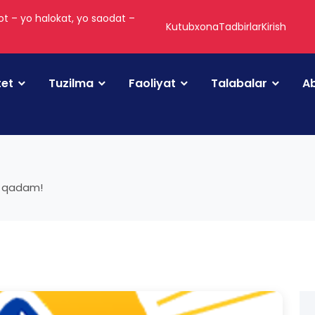
t – yo halokat, yo saodat –
Kutubxona
Tadbirlar
Kirish
tet
Tuzilma
Faoliyat
Talabalar
Ab
ri qadam!