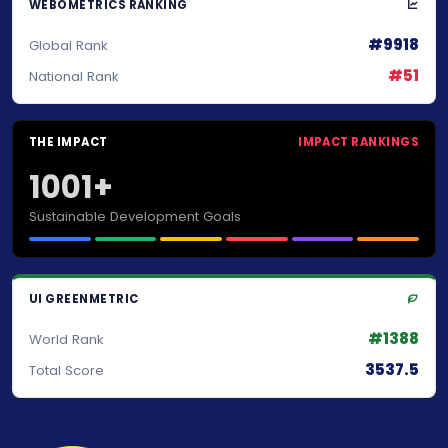
WEBOMETRICS RANKING
#9918
Global Rank
#51
National Rank
THE IMPACT
IMPACT RANKINGS
1001+
Sustainable Development Goals
UI GREENMETRIC
#1388
World Rank
3537.5
Total Score