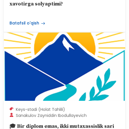
😟 Nemis tilidan B1 sertifikati yo‘qligi sizni
xavotirga solyaptimi?
Batafsil o'qish
Keys-stadi (Holat Tahlili)
Sanakulov Zayniddin Ibodullayevich