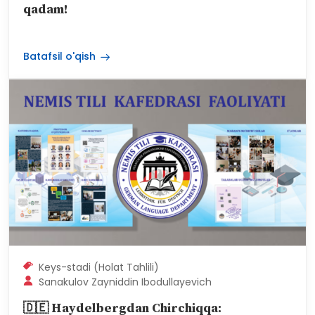
🎓 Bir diplom emas, ikki mutaxassislik sari
qadam!
Batafsil o'qish
Keys-stadi (Holat Tahlili)
Sanakulov Zayniddin Ibodullayevich