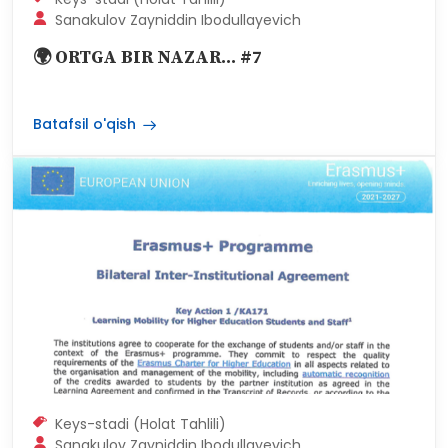
Keys-stadi (Holat Tahlili)
Sanakulov Zayniddin Ibodullayevich
🌍 ORTGA BIR NAZAR... #7
Batafsil o'qish
Keys-stadi (Holat Tahlili)