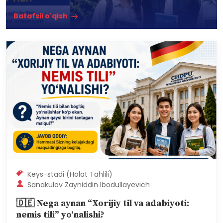
TANLOV BOSHLANDI!
Batafsil o'qish
Keys-stadi (Holat Tahlili)
Sanakulov Zayniddin Ibodullayevich
🇩🇪 Nega aynan “Xorijiy til va adabiyoti: