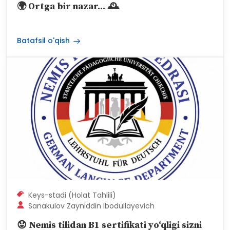
🌍 Ortga bir nazar... 🕰
Batafsil o'qish
Keys-stadi (Holat Tahlili)
Sanakulov Zayniddin Ibodullayevich