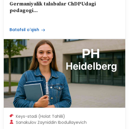
🇩🇪 Haydelbergdan Chirchiqqa:
Germaniyalik talabalar ChDPUdagi
pedagogi...
Batafsil o'qish
Keys-stadi (Holat Tahlili)
Sanakulov Zayniddin Ibodullayevich