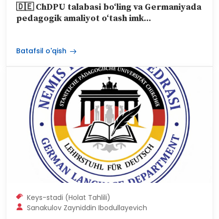
🇩🇪 ChDPU talabasi bo‘ling va Germaniyada
pedagogik amaliyot o‘tash imk...
Batafsil o'qish
Keys-stadi (Holat Tahlili)