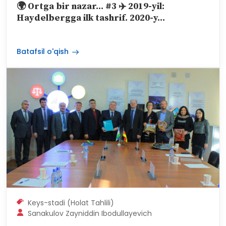
🌍 Ortga bir nazar... #3 ✈️ 2019-yil:
Haydelbergga ilk tashrif. 2020-y...
Batafsil o'qish
Keys-stadi (Holat Tahlili)
Sanakulov Zayniddin Ibodullayevich