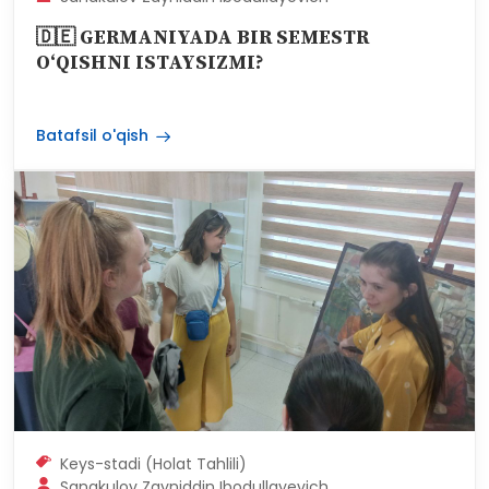
Sanakulov Zayniddin Ibodullayevich
🇩🇪 GERMANIYADA BIR SEMESTR
O‘QISHNI ISTAYSIZMI?
Batafsil o'qish
Keys-stadi (Holat Tahlili)