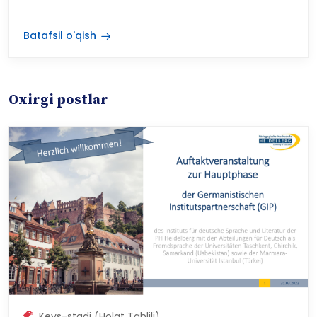
nemis tili” yo‘nalishi?
Batafsil o'qish
Oxirgi postlar