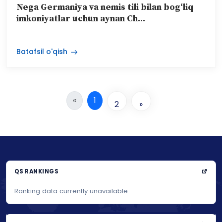
Sanakulov Zayniddin Ibodullayevich
Nega Germaniya va nemis tili bilan bog‘liq
imkoniyatlar uchun aynan Ch...
Batafsil o'qish
«
1
2
»
QS RANKINGS
Ranking data currently unavailable.