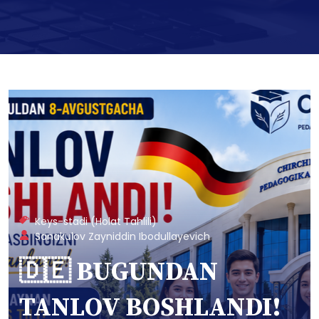
Keys-stadi (Holat Tahlili)
Sanakulov Zayniddin Ibodullayevich
🇩🇪 BUGUNDAN