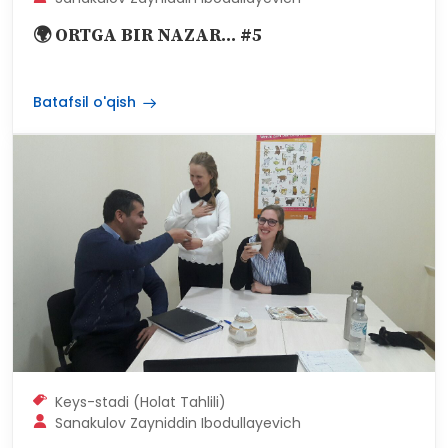
Sanakulov Zayniddin Ibodullayevich
🌍 ORTGA BIR NAZAR... #5
Batafsil o'qish
Keys-stadi (Holat Tahlili)
Sanakulov Zayniddin Ibodullayevich