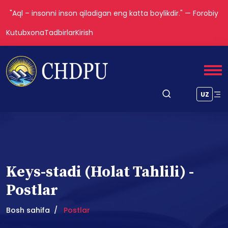
Tarbiya biz uchun yo hayot – yo mamot, yo najot – yo
halokat, yo saodat – yo falokat masalasidir.
Kutubxona
Tadbirlar
Kirish
UZ
Keys-stadi (Holat Tahlili) -
Postlar
Bosh sahifa
Postlar