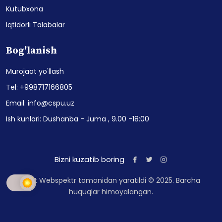
Kutubxona
Iqtidorli Talabalar
Bog'lanish
Murojaat yo'llash
Tel: +998717166805
Email: info@cspu.uz
Ish kunlari: Dushanba - Juma , 9.00 -18:00
Bizni kuzatib boring
Sayt Webspektr tomonidan yaratildi © 2025. Barcha
huquqlar himoyalangan.