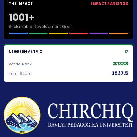
THE IMPACT
IMPACT RANKINGS
1001+
Sustainable Development Goals
UI GREENMETRIC
#1388
World Rank
3537.5
Total Score