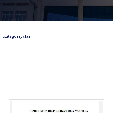
Kategoriyalar
Badiiy adabiyotlar
Boshqa turdagi adabiyotlar
Darslik
Dissertatsiya Avtoreferat
Elektron resurs
Ilmiy to'plam
Jurnal
Kitob albom
Konferensiya materiallari
Laboratoriya ishi
Lug'at
Maqolalar
Metodik qo`llanma
Monografiya
Mustaqil ish
Nazorat savollari-testlar
O'quv qo'llanma
O'quv yoki fan dasturlari
O'quv-uslubiy majmua
O'quv-uslubiy qo'llanma
Prezident asarlari
Risola
Taqdimot