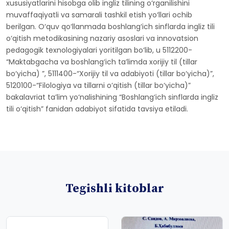
xususiyatlarini hisobga olib ingliz tilining o‘rganilishini
muvaffaqiyatli va samarali tashkil etish yo‘llari ochib
berilgan. O‘quv qo‘llanmada boshlang‘ich sinflarda ingliz tili
o‘qitish metodikasining nazariy asoslari va innovatsion
pedagogik texnologiyalari yoritilgan bo‘lib, u 5112200-
“Maktabgacha va boshlang‘ich ta’limda xorijiy til (tillar
bo‘yicha) ”, 5111400-“Xorijiy til va adabiyoti (tillar bo‘yicha)”,
5120100-“Filologiya va tillarni o‘qitish (tillar bo‘yicha)”
bakalavriat ta’lim yo‘nalishining “Boshlang‘ich sinflarda ingliz
tili o‘qitish” fanidan adabiyot sifatida tavsiya etiladi.
Tegishli kitoblar