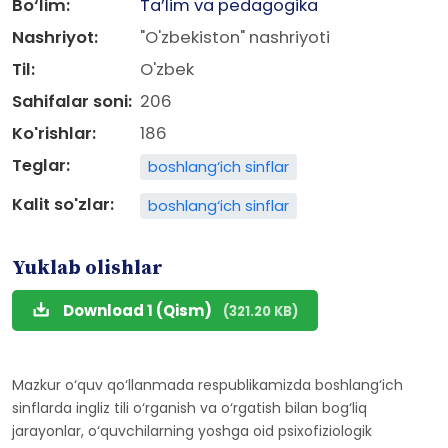
Bo‘lim:
Ta’lim va pedagogika
Nashriyot:
"O'zbekiston" nashriyoti
Til:
O'zbek
Sahifalar soni:
206
Ko'rishlar:
186
Teglar:
boshlang‘ich sinflar
Kalit so'zlar:
boshlang‘ich sinflar
Yuklab olishlar
Download 1 (Qism)
(321.20 KB)
Mazkur o‘quv qo‘llanmada respublikamizda boshlang‘ich
sinflarda ingliz tili o‘rganish va o‘rgatish bilan bog‘liq
jarayonlar, o‘quvchilarning yoshga oid psixofiziologik