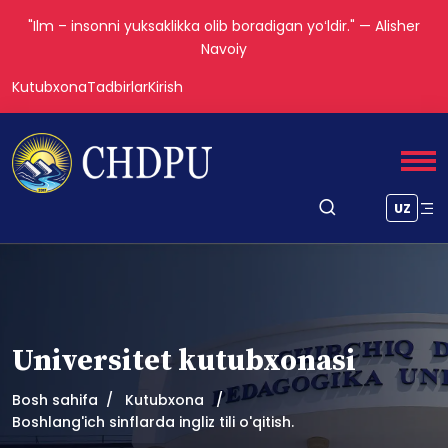
"Ilm – insonni yuksaklikka olib boradigan yoʻldir." — Alisher
Navoiy
Kutubxona
Tadbirlar
Kirish
UZ
Universitet kutubxonasi
Bosh sahifa
Kutubxona
Boshlang'ich sinflarda ingliz tili o'qitish.