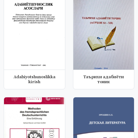
Аdabiyotshunoslikka
Таърихи адабиёти
kirish
тоник