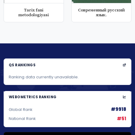
Tarix fani
Современный русский
metodologiyasi
язык.
QS RANKINGS
Ranking data currently unavailable.
WEBOMETRICS RANKING
#9918
Global Rank
#51
National Rank