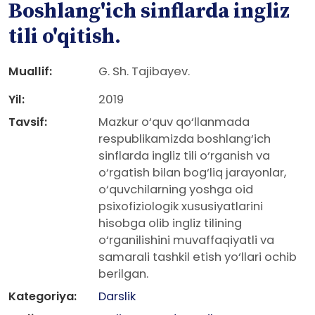
Boshlang'ich sinflarda ingliz
tili o'qitish.
Muallif:
G. Sh. Tajibayev.
Yil:
2019
Tavsif:
Mazkur o‘quv qo‘llanmada
respublikamizda boshlang‘ich
sinflarda ingliz tili o‘rganish va
o‘rgatish bilan bog‘liq jarayonlar,
o‘quvchilarning yoshga oid
psixofiziologik xususiyatlarini
hisobga olib ingliz tilining
o‘rganilishini muvaffaqiyatli va
samarali tashkil etish yo‘llari ochib
berilgan.
Kategoriya:
Darslik