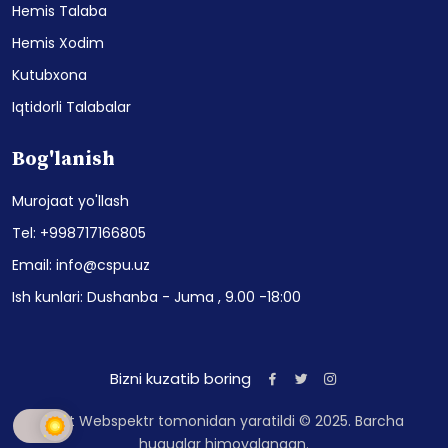
Hemis Talaba
Hemis Xodim
Kutubxona
Iqtidorli Talabalar
Bog'lanish
Murojaat yo'llash
Tel: +998717166805
Email: info@cspu.uz
Ish kunlari: Dushanba - Juma , 9.00 -18:00
Bizni kuzatib boring
Sayt Webspektr tomonidan yaratildi © 2025. Barcha
huquqlar himoyalangan.