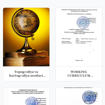
Topografiya va
WORKING
kartografiya asoslari
CURRICULUM
fanidan fan d...
(SYLLABUS) BY
DISCIPLINE DISC...