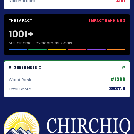
#51
National Rank
THE IMPACT
IMPACT RANKINGS
1001+
Sustainable Development Goals
UI GREENMETRIC
#1388
World Rank
3537.5
Total Score