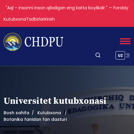
"Aql – insonni inson qiladigan eng katta boylikdir." — Forobiy
Kutubxona
Tadbirlar
Kirish
UZ
Universitet kutubxonasi
Bosh sahifa
Kutubxona
Botanika fanidan fan dasturi