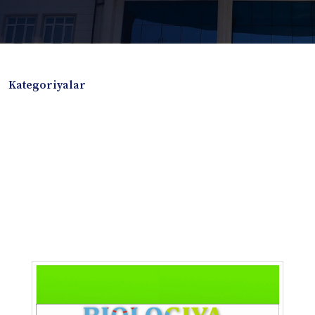
Kategoriyalar
Badiiy adabiyotlar
Boshqa turdagi adabiyotlar
Darslik
Dissertatsiya Avtoreferat
Elektron resurs
Ilmiy to'plam
Jurnal
Kitob albom
Konferensiya materiallari
Laboratoriya ishi
Lug'at
Maqolalar
Metodik qo`llanma
Monografiya
Mustaqil ish
Nazorat savollari-testlar
O'quv qo'llanma
O'quv yoki fan dasturlari
O'quv-uslubiy majmua
O'quv-uslubiy qo'llanma
Prezident asarlari
Risola
Taqdimot