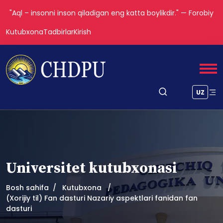
"Aql – insonni inson qiladigan eng katta boylikdir." — Forobiy
Kutubxona
Tadbirlar
Kirish
UZ
Universitet kutubxonasi
Bosh sahifa
Kutubxona
(Xorijiy til) Fan dasturi Nazariy aspektlari fanidan fan
dasturi