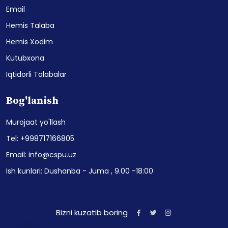
Email
Hemis Talaba
Hemis Xodim
Kutubxona
Iqtidorli Talabalar
Bog'lanish
Murojaat yo'llash
Tel: +998717166805
Email: info@cspu.uz
Ish kunlari: Dushanba - Juma , 9.00 -18:00
Bizni kuzatib boring