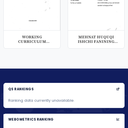
WORKING
MEHNAT HUQUQI
CURRICULUM
ISHCHI FANINING
(SYLLABUS) BY
O‘QUV DASTURI
DISCIPLINE ALGEB...
(SILLA...
QS RANKINGS
Ranking data currently unavailable.
WEBOMETRICS RANKING