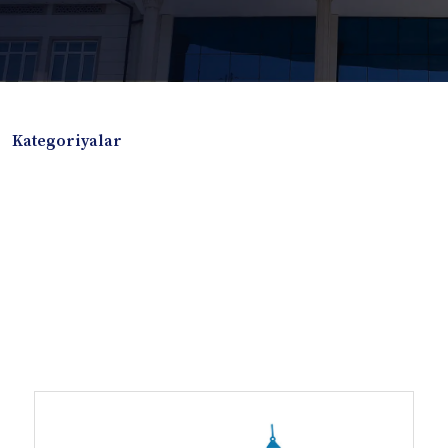
Kategoriyalar
Badiiy adabiyotlar
Boshqa turdagi adabiyotlar
Darslik
Dissertatsiya Avtoreferat
Elektron resurs
Ilmiy to'plam
Jurnal
Kitob albom
Konferensiya materiallari
Laboratoriya ishi
Lug'at
Maqolalar
Metodik qo`llanma
Monografiya
Mustaqil ish
Nazorat savollari-testlar
O'quv qo'llanma
O'quv yoki fan dasturlari
O'quv-uslubiy majmua
O'quv-uslubiy qo'llanma
Prezident asarlari
Risola
Taqdimot