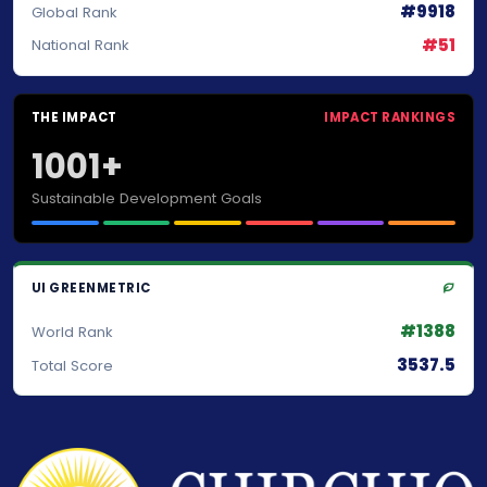
#9918
Global Rank
#51
National Rank
THE IMPACT
IMPACT RANKINGS
1001+
Sustainable Development Goals
UI GREENMETRIC
#1388
World Rank
3537.5
Total Score