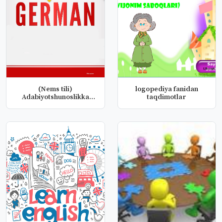
(Nems tili)
logopediya fanidan
Adabiyotshunoslikka
taqdimotlar
kirish fanidan taq...