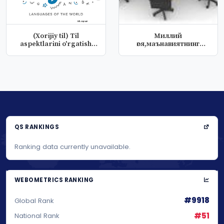
(Xorijiy til) Til
Миллий
aspektlarini o'rgatish
ғоя,маънавиятнинг
amaliyoti...
педагогик асослари
QS RANKINGS
Ranking data currently unavailable.
WEBOMETRICS RANKING
#9918
Global Rank
#51
National Rank