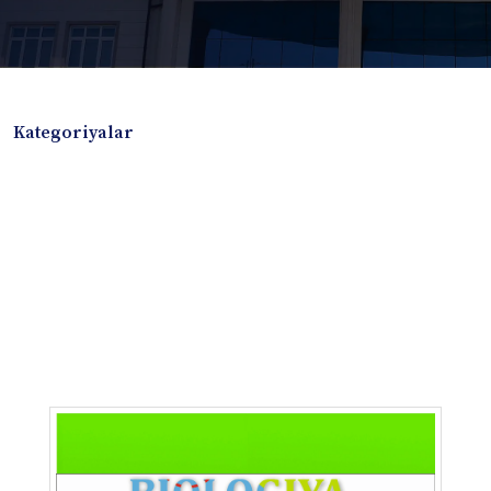
Kategoriyalar
Badiiy adabiyotlar
Boshqa turdagi adabiyotlar
Darslik
Dissertatsiya Avtoreferat
Elektron resurs
Ilmiy to'plam
Jurnal
Kitob albom
Konferensiya materiallari
Laboratoriya ishi
Lug'at
Maqolalar
Metodik qo`llanma
Monografiya
Mustaqil ish
Nazorat savollari-testlar
O'quv qo'llanma
O'quv yoki fan dasturlari
O'quv-uslubiy majmua
O'quv-uslubiy qo'llanma
Prezident asarlari
Risola
Taqdimot