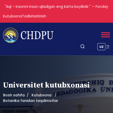
"Aql – insonni inson qiladigan eng katta boylikdir." — Forobiy
Kutubxona
Tadbirlar
Kirish
UZ
Universitet kutubxonasi
Bosh sahifa
Kutubxona
Botanika fanidan taqdimotlar