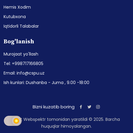
Hemis Xodim
Kutubxona
Iqtidorli Talabalar
Bog'lanish
Murojaat yo'llash
Tel: +998717166805
Email: info@cspu.uz
Ish kunlari: Dushanba - Juma , 9.00 -18:00
Bizni kuzatib boring
Sayt Webspektr tomonidan yaratildi © 2025. Barcha
huquqlar himoyalangan.