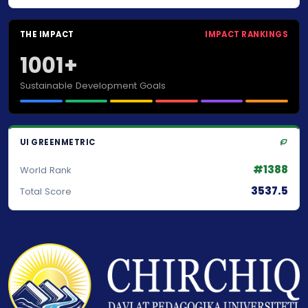
THE IMPACT
IMPACT RANKINGS
1001+
Sustainable Development Goals
UI GREENMETRIC
#1388
World Rank
3537.5
Total Score