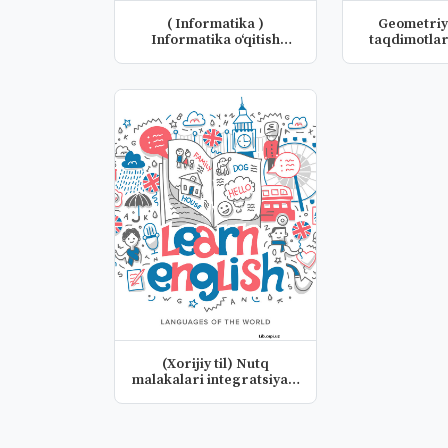
( Informatika )
Geometriy
Informatika o‘qitish
taqdimotlar
metodikasi fa...
(Xorijiy til) Nutq
malakalari integratsiyasi
fanid...