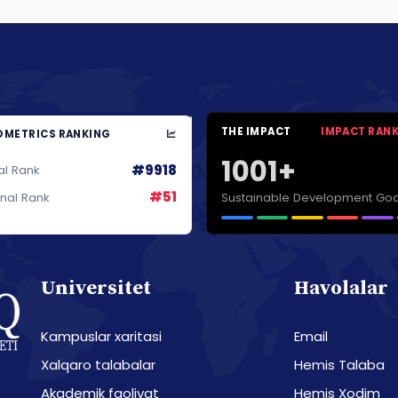
THE IMPACT
IMPACT RAN
METRICS RANKING
1001+
#9918
al Rank
#51
Sustainable Development Goa
onal Rank
Universitet
Havolalar
Kampuslar xaritasi
Email
Xalqaro talabalar
Hemis Talaba
Akademik faoliyat
Hemis Xodim