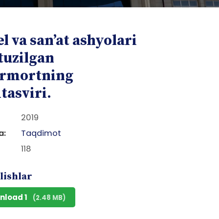
l va san’at ashyolari
tuzilgan
rmortning
tasviri.
2019
a:
Taqdimot
118
lishlar
nload 1
(2.48 MB)