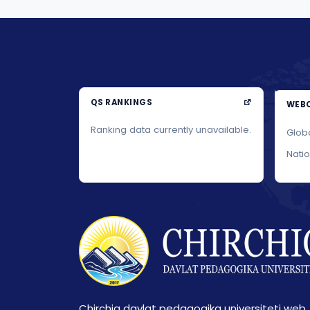
QS RANKINGS
WEBO
Ranking data currently unavailable.
Glob
Nati
Chirchiq davlat pedagogika universiteti web