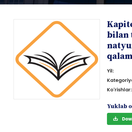
Kapite
bilan 
natyu
qalam
i
Yil:
Kategoriy
Ko'rishlar:
Yuklab o
i
Dow