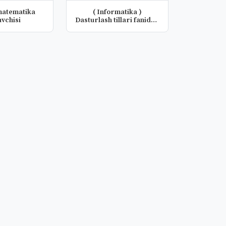
matematika
( Informatika )
uvchisi
Dasturlash tillari fanidan
taqdimo...