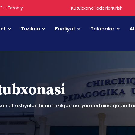
." — Forobiy
Kutubxona
Tadbirlar
Kirish
tet
Tuzilma
Faoliyat
Talabalar
Ab
utubxonasi
san’at ashyolari bilan tuzilgan natyurmortning qalamtas