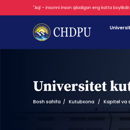
"Aql – insonni inson qiladigan eng katta boylikdir
Universi
Universitet k
Bosh sahifa
Kutubxona
Kapitel va 