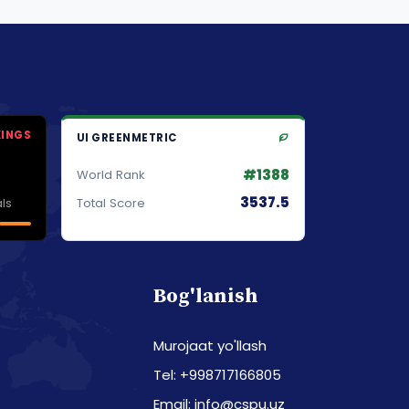
KINGS
UI GREENMETRIC
#1388
World Rank
3537.5
ls
Total Score
Bog'lanish
Murojaat yo'llash
Tel: +998717166805
Email: info@cspu.uz