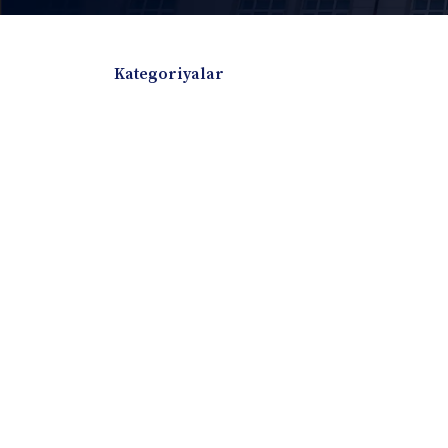
Kategoriyalar
Badiiy adabiyotlar
Boshqa turdagi adabiyotlar
Darslik
Dissertatsiya Avtoreferat
Elektron resurs
Ilmiy to'plam
Jurnal
Kitob albom
Konferensiya materiallari
Laboratoriya ish
Lug'at
Maqolalar
Metodik qo`llanma
Monografiya
Mustaqil ish
Nazorat savollari-testlar
O'quv qo'llanma
O'quv yoki fan dasturlari
O'quv-uslubiy majmua
O'quv-uslubiy qo'llanma
Prezident asarlar
Risola
Taqdimot