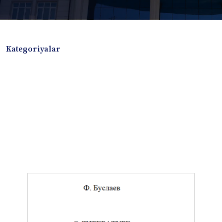
Kategoriyalar
Badiiy adabiyotlar
Boshqa turdagi adabiyotlar
Darslik
Dissertatsiya Avtoreferat
Elektron resurs
Ilmiy to'plam
Jurnal
Kitob albom
Konferensiya materiallari
Laboratoriya ishi
Lug'at
Maqolalar
Metodik qo`llanma
Monografiya
Mustaqil ish
Nazorat savollari-testlar
O'quv qo'llanma
O'quv yoki fan dasturlari
O'quv-uslubiy majmua
O'quv-uslubiy qo'llanma
Prezident asarlari
Risola
Taqdimot