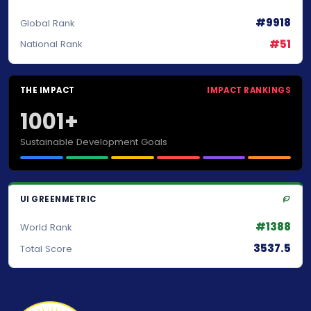
#9918
Global Rank
#51
National Rank
THE IMPACT
IMPACT RANKINGS
1001+
Sustainable Development Goals
UI GREENMETRIC
#1388
World Rank
3537.5
Total Score