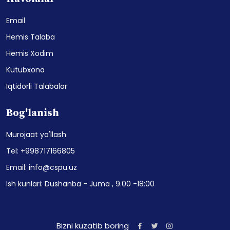
Email
Hemis Talaba
Hemis Xodim
Kutubxona
Iqtidorli Talabalar
Bog'lanish
Murojaat yo'llash
Tel: +998717166805
Email: info@cspu.uz
Ish kunlari: Dushanba - Juma , 9.00 -18:00
Bizni kuzatib boring