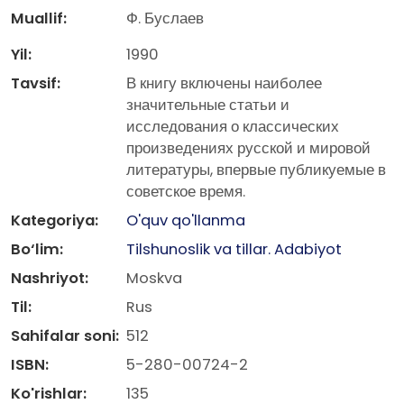
Muallif:
Ф. Буслаев
Yil:
1990
Tavsif:
В книгу включены наиболее
значительные статьи и
исследования о классических
произведениях русской и мировой
литературы, впервые публикуемые в
советское время.
Kategoriya:
O'quv qo'llanma
Bo‘lim:
Tilshunoslik va tillar. Adabiyot
Nashriyot:
Moskva
Til:
Rus
Sahifalar soni:
512
ISBN:
5-280-00724-2
Ko'rishlar:
135