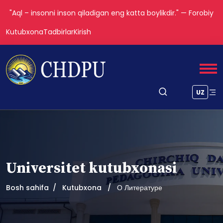
"Aql – insonni inson qiladigan eng katta boylikdir." — Forobiy
Kutubxona
Tadbirlar
Kirish
UZ
Universitet kutubxonasi
Bosh sahifa
Kutubxona
О Литературе