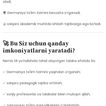
oladi;
🌍 Germaniya ta'lim tizimini bevosita o‘rganadi;
🤝 xalqaro akademik muhitda ishlash tajribasiga ega bo‘ladi.
🚀 Bu Siz uchun qanday
imkoniyatlarni yaratadi?
Nemis tili yo‘nalishida tahsil olayotgan talaba sifatida Siz:
✅ Germaniya ta'lim tizimini yaqindan o‘rganish;
✅ xalqaro pedagogik tajriba orttirish;
✅ xorijiy professorlar va talabalar bilan muloqot qilish;
✅ zamonaviy ta'lim metodikalarini o‘zlashtirish;