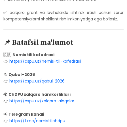
✅ xalqaro grant va loyihalarda ishtirok etish uchun zarur
kompetensiyalarni shakllantirish imkoniyatiga ega bo‘lasiz.
📌 Batafsil ma'lumot
🇩🇪
Nemis tili kafedrasi
👉
https://cspu.uz/nemis-tili-kafedrasi
📝
Qabul–2026
👉
https://cspu.uz/qabul-2026
🌍
ChDPU xalqaro hamkorliklari
👉
https://cspu.uz/xalqaro-aloqalar
📢
Telegram kanali
👉
https://t.me/nemistilichdpu