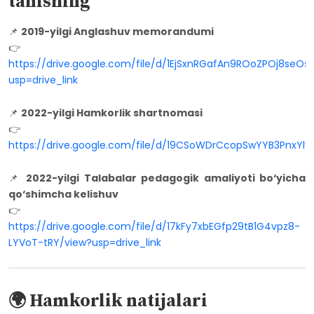
tanishing
📌
2019-yilgi Anglashuv memorandumi
👉
https://drive.google.com/file/d/1EjSxnRGafAn9ROoZPOj8seOs
usp=drive_link
📌
2022-yilgi Hamkorlik shartnomasi
👉
https://drive.google.com/file/d/19CSoWDrCcopSwYYB3PnxYl
📌
2022-yilgi Talabalar pedagogik amaliyoti bo‘yicha
qo‘shimcha kelishuv
👉
https://drive.google.com/file/d/17kFy7xbEGfp29tB1G4vpz8-
LYVoT-tRY/view?usp=drive_link
🌍 Hamkorlik natijalari