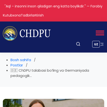
"Aql – insonni inson qiladigan eng katta boylikdir." — Forobiy
Kutubxona
Tadbirlar
Kirish
UZ
Bosh sahifa
Postlar
🇩🇪 ChDPU talabasi bo‘ling va Germaniyada
pedagogik...