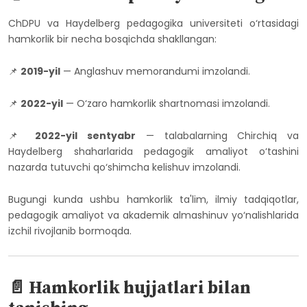
ChDPU va Haydelberg pedagogika universiteti o‘rtasidagi
hamkorlik bir necha bosqichda shakllangan:
📌
2019-yil
— Anglashuv memorandumi imzolandi.
📌
2022-yil
— O‘zaro hamkorlik shartnomasi imzolandi.
📌
2022-yil sentyabr
— talabalarning Chirchiq va
Haydelberg shaharlarida pedagogik amaliyot o‘tashini
nazarda tutuvchi qo‘shimcha kelishuv imzolandi.
Bugungi kunda ushbu hamkorlik ta'lim, ilmiy tadqiqotlar,
pedagogik amaliyot va akademik almashinuv yo‘nalishlarida
izchil rivojlanib bormoqda.
📄 Hamkorlik hujjatlari bilan