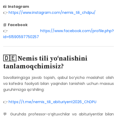
📸
Instagram
👉
https://www.instagram.com/nemis_tili_chdpu/
📘
Facebook
👉
https://www.facebook.com/profile.php?
id=61590597750257
🇩🇪 Nemis tili yo‘nalishini
tanlamoqchimisiz?
Savollaringizga javob topish, qabul bo‘yicha maslahat olish
va kafedra faoliyati bilan yaqindan tanishish uchun maxsus
guruhimizga qo‘shiling:
👉
https://t.me/nemis_tili_abituriyent2026_ChDPU
💬 Guruhda professor-o‘qituvchilar va abituriyentlar bilan