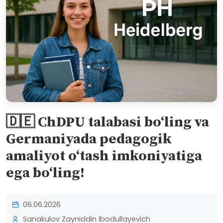
🇩🇪 ChDPU talabasi bo‘ling va
Germaniyada pedagogik
amaliyot o‘tash imkoniyatiga
ega bo‘ling!
06.06.2026
Sanakulov Zayniddin Ibodullayevich