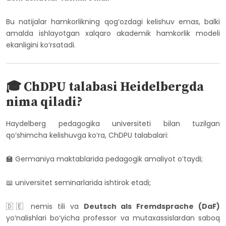
Bu natijalar hamkorlikning qog‘ozdagi kelishuv emas, balki
amalda ishlayotgan xalqaro akademik hamkorlik modeli
ekanligini ko‘rsatadi.
🎓 ChDPU talabasi Heidelbergda
nima qiladi?
Haydelberg pedagogika universiteti bilan tuzilgan
qo‘shimcha kelishuvga ko‘ra, ChDPU talabalari:
🏫 Germaniya maktablarida pedagogik amaliyot o‘taydi;
📖 universitet seminarlarida ishtirok etadi;
🇩🇪 nemis tili va
Deutsch als Fremdsprache (DaF)
yo‘nalishlari bo‘yicha professor va mutaxassislardan saboq