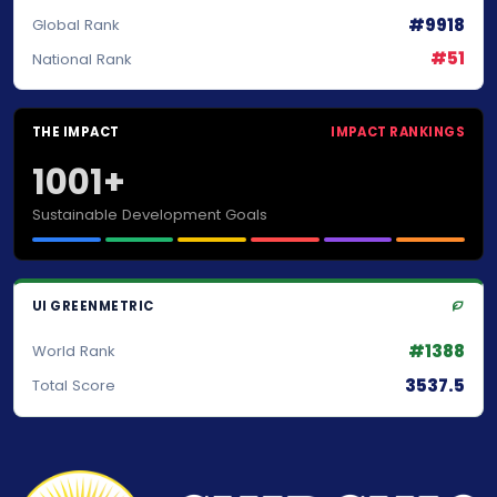
#9918
Global Rank
#51
National Rank
THE IMPACT
IMPACT RANKINGS
1001+
Sustainable Development Goals
UI GREENMETRIC
#1388
World Rank
3537.5
Total Score