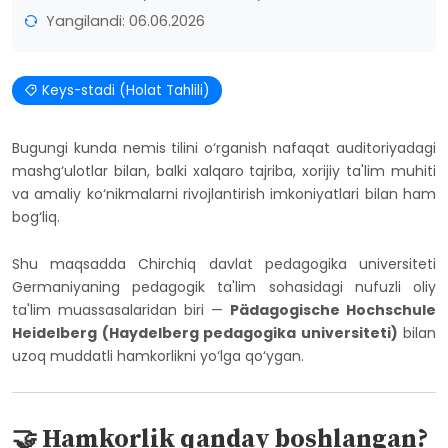
Yangilandi: 06.06.2026
Keys-stadi (Holat Tahlili)
Bugungi kunda nemis tilini o‘rganish nafaqat auditoriyadagi
mashg‘ulotlar bilan, balki xalqaro tajriba, xorijiy ta'lim muhiti
va amaliy ko‘nikmalarni rivojlantirish imkoniyatlari bilan ham
bog‘liq.
Shu maqsadda Chirchiq davlat pedagogika universiteti
Germaniyaning pedagogik ta'lim sohasidagi nufuzli oliy
ta'lim muassasalaridan biri —
Pädagogische Hochschule
Heidelberg (Haydelberg pedagogika universiteti)
bilan
uzoq muddatli hamkorlikni yo‘lga qo‘ygan.
🤝 Hamkorlik qanday boshlangan?