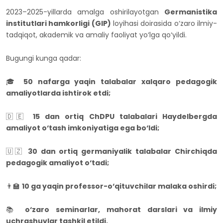
2023–2025-yillarda amalga oshirilayotgan
Germanistika
institutlari hamkorligi (GIP)
loyihasi doirasida o‘zaro ilmiy-
tadqiqot, akademik va amaliy faoliyat yo‘lga qo‘yildi.
Bugungi kunga qadar:
🎓
50 nafarga yaqin talabalar xalqaro pedagogik
amaliyotlarda ishtirok etdi;
🇩🇪
15 dan ortiq ChDPU talabalari Haydelbergda
amaliyot o‘tash imkoniyatiga ega bo‘ldi;
🇺🇿
30 dan ortiq germaniyalik talabalar Chirchiqda
pedagogik amaliyot o‘tadi;
👨‍🏫
10 ga yaqin professor-o‘qituvchilar malaka oshirdi;
📚
o‘zaro seminarlar, mahorat darslari va ilmiy
uchrashuvlar tashkil etildi.