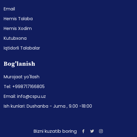
Email
Hemis Talaba
Hemis Xodim
Kutubxona
Iqtidorli Talabalar
Bog'lanish
Murojaat yo'llash
Tel: +998717166805
Email: info@cspu.uz
Ish kunlari: Dushanba - Juma , 9.00 -18:00
Bizni kuzatib boring