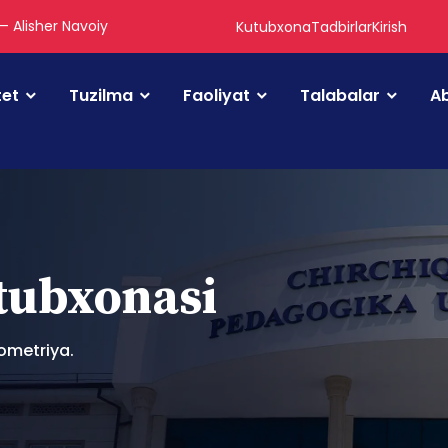
 — Alisher Navoiy
Kutubxona
Tadbirlar
Kirish
tet
Tuzilma
Faoliyat
Talabalar
Ab
utubxonasi
ometriya.