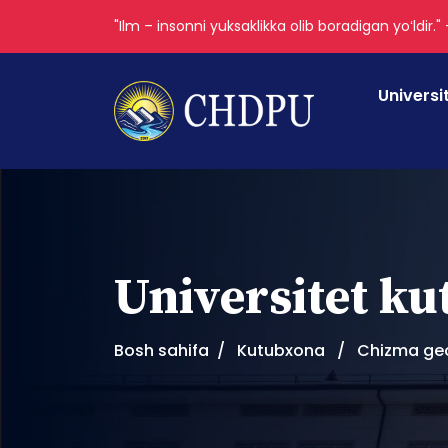
"Ilm – insonni yuksaklikka olib boradigan yoʻldir."
Universi
Universitet k
Bosh sahifa
Kutubxona
Chizma ge