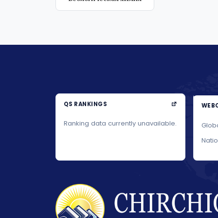
QS RANKINGS
WEBO
Ranking data currently unavailable.
Glob
Nati