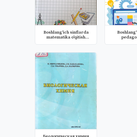
Boshlang'ich sinflarda
Boshlang'i
matematika o'qitish
pedagog
metodik...
innovatsiy
Беологическая химия