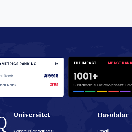
THE IMPACT
IMPACT RAN
METRICS RANKING
1001+
#9918
al Rank
#51
Sustainable Development Goa
onal Rank
Universitet
Havolalar
Kampuslar xaritasi
Email