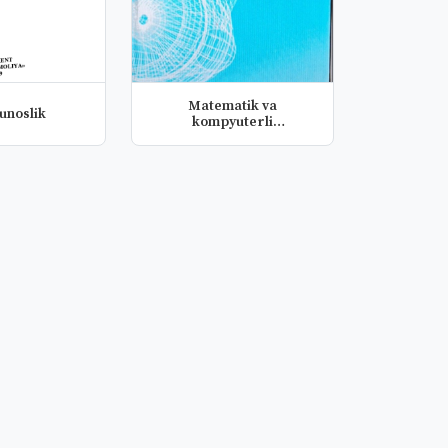
Matematik va
unoslik
kompyuterli
modellashtirish