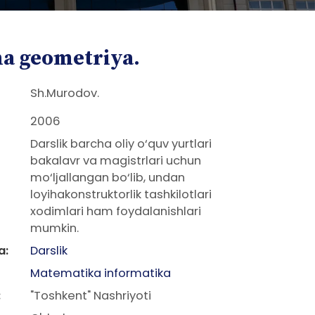
a geometriya.
Sh.Murodov.
2006
Darslik barcha oliy o‘quv yurtlari
bakalavr va magistrlari uchun
mo‘ljallangan bo‘lib, undan
loyihakonstruktorlik tashkilotlari
xodimlari ham foydalanishlari
mumkin.
a:
Darslik
Matematika informatika
:
"Toshkent" Nashriyoti