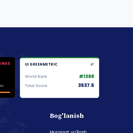
KINGS
UI GREENMETRIC
#1388
World Rank
3537.5
ls
Total Score
Bog'lanish
Murojaat yo'llash