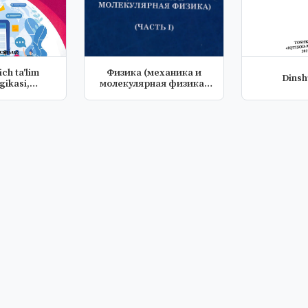
ch ta'lim
Физика (механика и
Dinsh
ikasi,
молекулярная физика)
a va i...
(часть1)