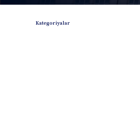
Kategoriyalar
Badiiy adabiyotlar
Boshqa turdagi adabiyotlar
Darslik
Dissertatsiya Avtoreferat
Elektron resurs
Ilmiy to'plam
Jurnal
Kitob albom
Konferensiya materiallari
Laboratoriya ish
Lug'at
Maqolalar
Metodik qo`llanma
Monografiya
Mustaqil ish
Nazorat savollari-testlar
O'quv qo'llanma
O'quv yoki fan dasturlari
O'quv-uslubiy majmua
O'quv-uslubiy qo'llanma
Prezident asarlar
Risola
Taqdimot