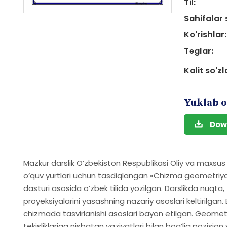
Til:
Sahifalar 
Ko'rishlar:
Teglar:
Kalit so'zl
Yuklab o
Dow
Mazkur darslik O‘zbekiston Respublikasi Oliy va maxsus o
o‘quv yurtlari uchun tasdiqlangan «Chizma geometriya
dasturi asosida o‘zbek tilida yozilgan. Darslikda nuqta, to
proyeksiyalarini yasashning nazariy asoslari keltirilgan. Eg
chizmada tasvirlanishi asoslari bayon etilgan. Geometr
tekisliklariga nisbatan vaziyatlari bilan bog‘liq pozisi