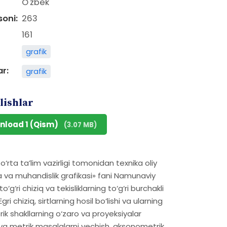
O'zbek
soni:
263
161
grafik
ar:
grafik
lishlar
nload 1 (Qism)
(3.07 MB)
‘rta ta’lim vazirligi tomonidan texnika oliy
 va muhandislik grafikasi» fani Namunaviy
‘g‘ri chiziq va tekisliklarning to‘g‘ri burchakli
ri chiziq, sirtlarning hosil bo‘lishi va ularning
ik shakllarning o‘zaro va proyeksiyalar
on va metrik masalalarni yechish, aksonometrik