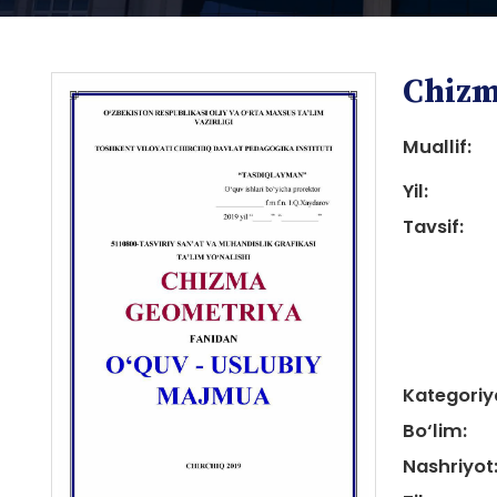
Chizm
Muallif:
Yil:
Tavsif:
i
Kategoriy
i
Bo‘lim:
Nashriyot