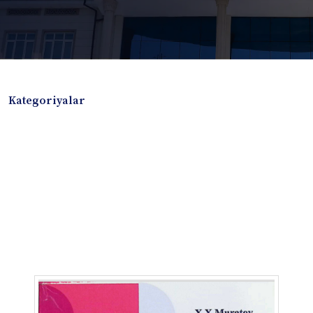
Kategoriyalar
Badiiy adabiyotlar
Boshqa turdagi adabiyotlar
Darslik
Dissertatsiya Avtoreferat
Elektron resurs
Ilmiy to'plam
Jurnal
Kitob albom
Konferensiya materiallari
Laboratoriya ishi
Lug'at
Maqolalar
Metodik qo`llanma
Monografiya
Mustaqil ish
Nazorat savollari-testlar
O'quv qo'llanma
O'quv yoki fan dasturlari
O'quv-uslubiy majmua
O'quv-uslubiy qo'llanma
Prezident asarlari
Risola
Taqdimot