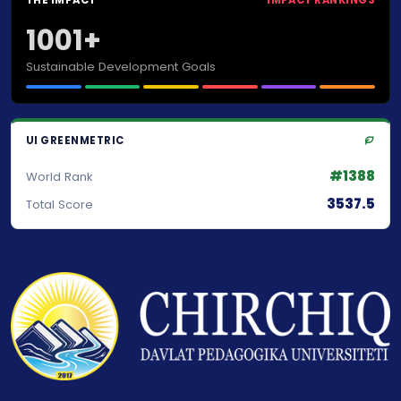
1001+
Sustainable Development Goals
UI GREENMETRIC
#1388
World Rank
3537.5
Total Score