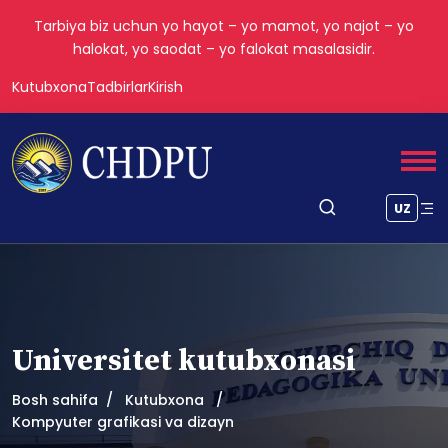
Tarbiya biz uchun yo hayot – yo mamot, yo najot – yo
halokat, yo saodat – yo falokat masalasidir.
Kutubxona
Tadbirlar
Kirish
UZ
Universitet kutubxonasi
Bosh sahifa
Kutubxona
Kompyuter grafikasi va dizayn