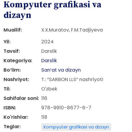
Kompyuter grafikasi va
dizayn
Muallif:
X.X.Muratov, F.M.Tadjiyeva
Yil:
2024
Tavsif:
Darslik
Kategoriya:
Darslik
Bo‘lim:
San’at va dizayn
Nashriyot:
T.: “SARBON LLS” nashriyoti
Til:
O'zbek
Sahifalar soni:
116
ISBN:
978-9910-8677-6-7
Ko'rishlar:
118
Teglar:
Kompyuter grafikasi va dizayn