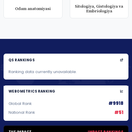
Sitologiya, Gistologiya va
Odam anatomiyasi
Embriologiya
QS RANKINGS
Ranking data currently unavailable.
WEBOMETRICS RANKING
#9918
Global Rank
#51
National Rank
THE IMPACT
IMPACT RANKINGS