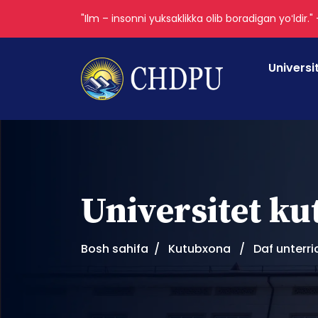
"Ilm – insonni yuksaklikka olib boradigan yoʻldir."
Universi
Universitet k
Bosh sahifa
Kutubxona
Daf unterri