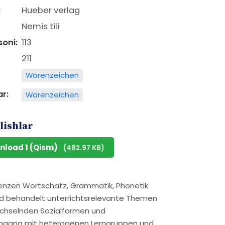
:
Hueber verlag
Nemis tili
soni:
113
211
Warenzeichen
ar:
Warenzeichen
lishlar
nload 1 (Qism)
(482.97 KB)
tenzen Wortschatz, Grammatik, Phonetik
nd behandelt unterrichtsrelevante Themen
wechselnden Sozialformen und
mgang mit heterogenen Lerngruppen und