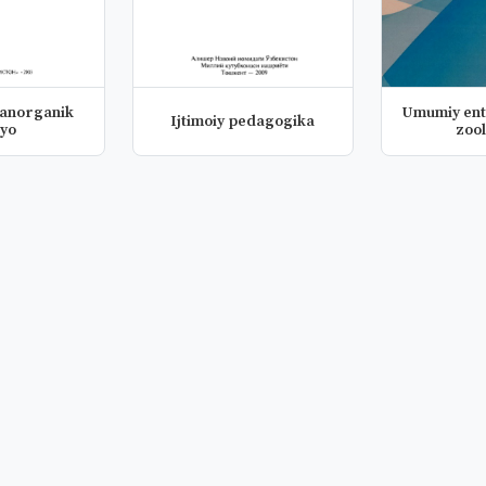
anorganik
Umumiy ent
Ijtimoiy pedagogika
yo
zoo