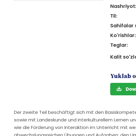
Nashriyot
Til:
Sahifalar 
Ko'rishlar:
Teglar:
Kalit so'zl
Yuklab o
Dow
Der zweite Teil beschäftigt sich mit den Basiskompe
sowie mit Landeskunde und interkulturellem Lernen u
wie die Förderung von Interaktion im Unterricht mit 
abwechslungsreichen Übungen und Aufgaben; den U