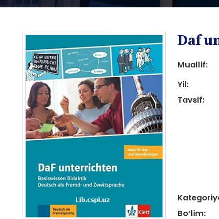
Daf u
Muallif:
Yil:
Tavsif:
i
i
Kategoriy
Bo‘lim: