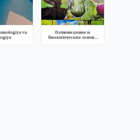
omologiya va
Почвоведение и
logiya
биологические основы
сельского хозя...