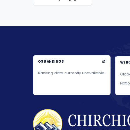
QS RANKINGS
WEBO
Ranking data currently unavailable.
Glob
Nati