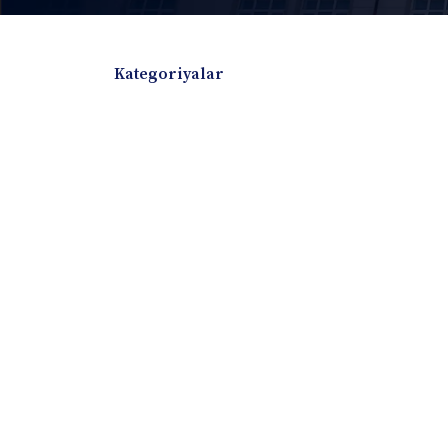
Kategoriyalar
Badiiy adabiyotlar
Boshqa turdagi adabiyotlar
Darslik
Dissertatsiya Avtoreferat
Elektron resurs
Ilmiy to'plam
Jurnal
Kitob albom
Konferensiya materiallari
Laboratoriya ish
Lug'at
Maqolalar
Metodik qo`llanma
Monografiya
Mustaqil ish
Nazorat savollari-testlar
O'quv qo'llanma
O'quv yoki fan dasturlari
O'quv-uslubiy majmua
O'quv-uslubiy qo'llanma
Prezident asarlar
Risola
Taqdimot