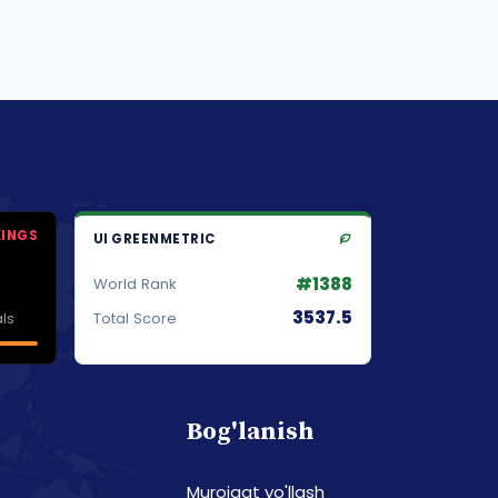
KINGS
UI GREENMETRIC
#1388
World Rank
3537.5
ls
Total Score
Bog'lanish
Murojaat yo'llash