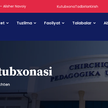
 — Alisher Navoiy
Kutubxona
Tadbirlar
Kirish
tet
Tuzilma
Faoliyat
Talabalar
Ab
utubxonasi
chten