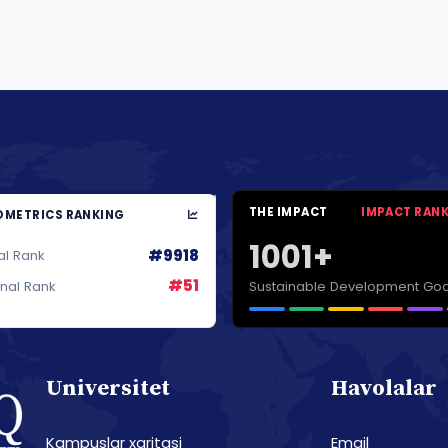
THE IMPACT
IMPACT RAN
METRICS RANKING
1001+
#9918
al Rank
#51
Sustainable Development Goa
onal Rank
Universitet
Havolalar
Kampuslar xaritasi
Email