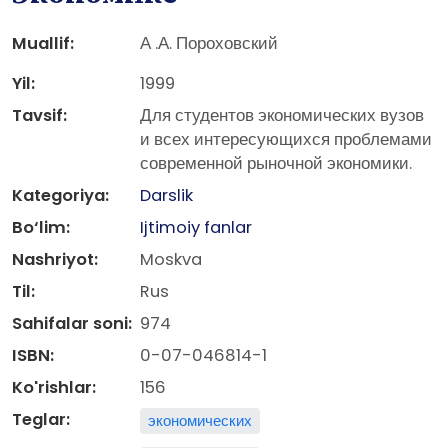
Muallif:
А .А. Пороховский
Yil:
1999
Tavsif:
Для студентов экономических вузов
и всех интересующихся проблемами
современной рыночной экономики.
Kategoriya:
Darslik
Bo‘lim:
Ijtimoiy fanlar
Nashriyot:
Moskva
Til:
Rus
Sahifalar soni:
974
ISBN:
0-07-046814-1
Ko'rishlar:
156
Teglar:
экономических