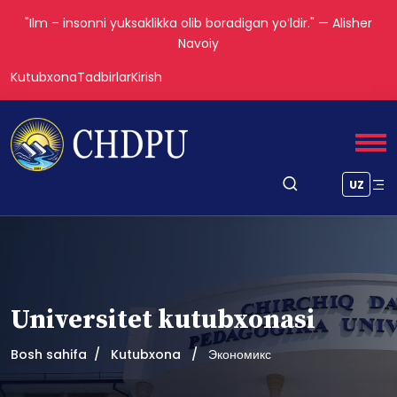
"Ilm – insonni yuksaklikka olib boradigan yoʻldir." — Alisher
Navoiy
Kutubxona
Tadbirlar
Kirish
UZ
Universitet kutubxonasi
Bosh sahifa
Kutubxona
Экономикс