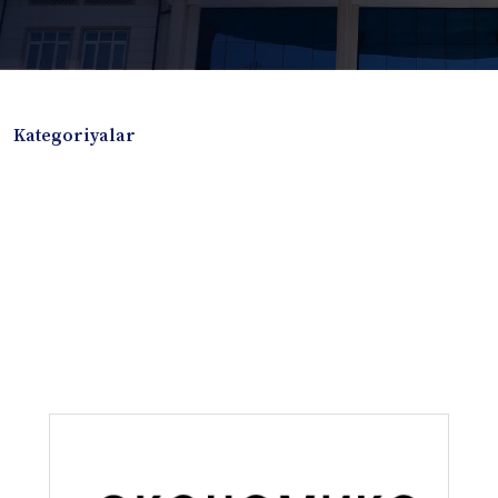
Kategoriyalar
Badiiy adabiyotlar
Boshqa turdagi adabiyotlar
Darslik
Dissertatsiya Avtoreferat
Elektron resurs
Ilmiy to'plam
Jurnal
Kitob albom
Konferensiya materiallari
Laboratoriya ishi
Lug'at
Maqolalar
Metodik qo`llanma
Monografiya
Mustaqil ish
Nazorat savollari-testlar
O'quv qo'llanma
O'quv yoki fan dasturlari
O'quv-uslubiy majmua
O'quv-uslubiy qo'llanma
Prezident asarlari
Risola
Taqdimot