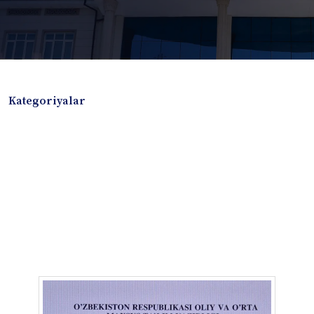
Kategoriyalar
Badiiy adabiyotlar
Boshqa turdagi adabiyotlar
Darslik
Dissertatsiya Avtoreferat
Elektron resurs
Ilmiy to'plam
Jurnal
Kitob albom
Konferensiya materiallari
Laboratoriya ishi
Lug'at
Maqolalar
Metodik qo`llanma
Monografiya
Mustaqil ish
Nazorat savollari-testlar
O'quv qo'llanma
O'quv yoki fan dasturlari
O'quv-uslubiy majmua
O'quv-uslubiy qo'llanma
Prezident asarlari
Risola
Taqdimot