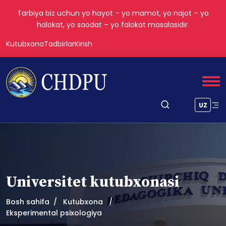
Tarbiya biz uchun yo hayot – yo mamot, yo najot – yo
halokat, yo saodat – yo falokat masalasidir.
Kutubxona
Tadbirlar
Kirish
UZ
Universitet kutubxonasi
Bosh sahifa
Kutubxona
Eksperimental psixologiya