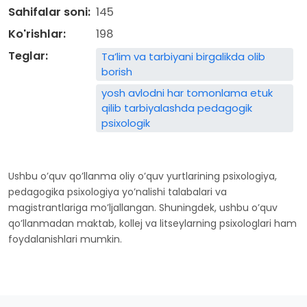
Sahifalar soni:
145
Ko'rishlar:
198
Teglar:
Ta’lim va tarbiyani birgalikda olib
borish
yosh avlodni har tomonlama etuk
qilib tarbiyalashda pedagogik
psixologik
Ushbu o’quv qo’llanma oliy o’quv yurtlarining psixologiya,
pedagogika psixologiya yo’nalishi talabalari va
magistrantlariga mo’ljallangan. Shuningdek, ushbu o’quv
qo’llanmadan maktab, kollej va litseylarning psixologlari ham
foydalanishlari mumkin.