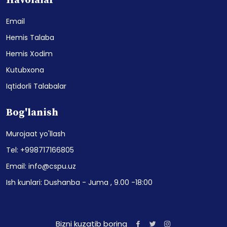
Havolalar
Email
Hemis Talaba
Hemis Xodim
Kutubxona
Iqtidorli Talabalar
Bog'lanish
Murojaat yo'llash
Tel: +998717166805
Email: info@cspu.uz
Ish kunlari: Dushanba - Juma , 9.00 -18:00
Bizni kuzatib boring