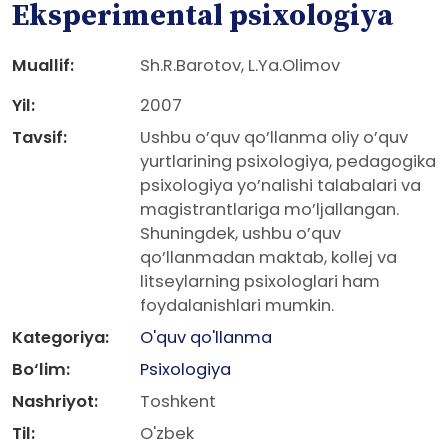
Eksperimental psixologiya
Muallif:
Sh.R.Barotov, L.Ya.Olimov
Yil:
2007
Tavsif:
Ushbu o’quv qo’llanma oliy o’quv
yurtlarining psixologiya, pedagogika
psixologiya yo’nalishi talabalari va
magistrantlariga mo’ljallangan.
Shuningdek, ushbu o’quv
qo’llanmadan maktab, kollej va
litseylarning psixologlari ham
foydalanishlari mumkin.
Kategoriya:
O'quv qo'llanma
Bo‘lim:
Psixologiya
Nashriyot:
Toshkent
Til:
O'zbek