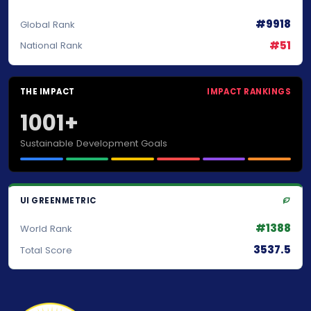
#9918
Global Rank
#51
National Rank
THE IMPACT
IMPACT RANKINGS
1001+
Sustainable Development Goals
UI GREENMETRIC
#1388
World Rank
3537.5
Total Score