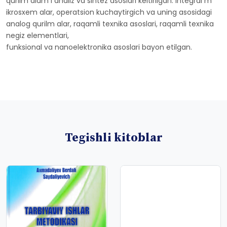
qurilm alam i analiz va sintez asoslari keltirilgan. Integral m
ikrosxem alar, operatsion kuchaytirgich va uning asosidagi
analog qurilm alar, raqamli texnika asoslari, raqamli texnika
negiz elementlari,
funksional va nanoelektronika asoslari bayon etilgan.
Tegishli kitoblar