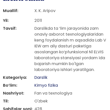
Muallif:
X. K. Aripov
Yil:
2011
Tavsif:
Darslikda ta ’lim jarayonida zam
onaviy axborot texnologiyalaridan
keng foydalanish m aqsadida Lab V
IEW am aliy dasturi paketiga
asoslangan ko‘pfunksional N1 ELVIS
laboratoriya stansiyasi yordam ida
bajarish mumkin bo'lgan
laboratoriya ishlari yaratilgan.
Kategoriya:
Darslik
Bo‘lim:
Kimyo fizika
Nashriyot:
Fan va texnologiya
Til:
O'zbek
Sahifalar soni:
428