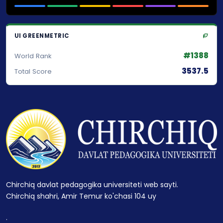
UI GREENMETRIC
#1388
World Rank
3537.5
Total Score
Chirchiq davlat pedagogika universiteti web sayti.
Chirchiq shahri, Amir Temur ko'chasi 104 uy
.