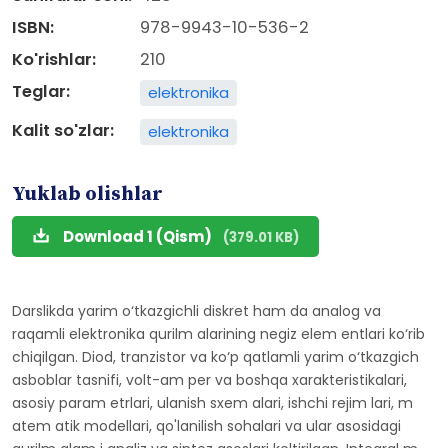
ISBN:
978-9943-10-536-2
Ko'rishlar:
210
Teglar:
elektronika
Kalit so'zlar:
elektronika
Yuklab olishlar
Download 1 (Qism)
(379.01 KB)
Darslikda yarim o‘tkazgichli diskret ham da analog va
raqamli elektronika qurilm alarining negiz elem entlari ko‘rib
chiqilgan. Diod, tranzistor va ko‘p qatlamli yarim o‘tkazgich
asboblar tasnifi, volt-am per va boshqa xarakteristikalari,
asosiy param etrlari, ulanish sxem alari, ishchi rejim lari, m
atem atik modellari, qo'lanilish sohalari va ular asosidagi