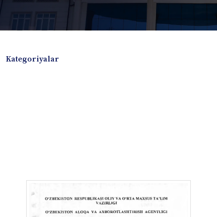
Kategoriyalar
Badiiy adabiyotlar
Boshqa turdagi adabiyotlar
Darslik
Dissertatsiya Avtoreferat
Elektron resurs
Ilmiy to'plam
Jurnal
Kitob albom
Konferensiya materiallari
Laboratoriya ishi
Lug'at
Maqolalar
Metodik qo`llanma
Monografiya
Mustaqil ish
Nazorat savollari-testlar
O'quv qo'llanma
O'quv yoki fan dasturlari
O'quv-uslubiy majmua
O'quv-uslubiy qo'llanma
Prezident asarlari
Risola
Taqdimot