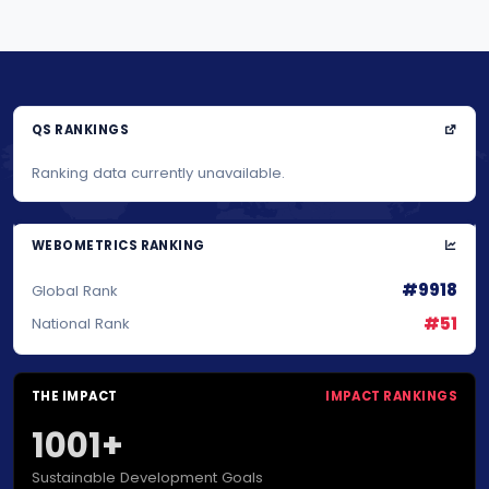
QS RANKINGS
Ranking data currently unavailable.
WEBOMETRICS RANKING
#9918
Global Rank
#51
National Rank
THE IMPACT
IMPACT RANKINGS
1001+
Sustainable Development Goals