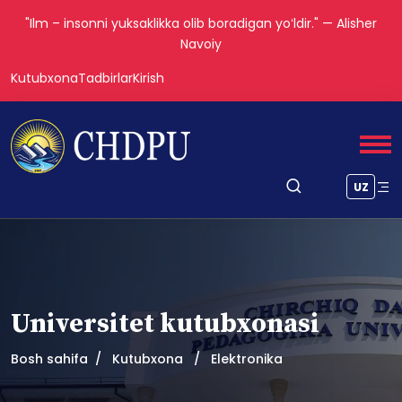
"Ilm – insonni yuksaklikka olib boradigan yoʻldir." — Alisher
Navoiy
Kutubxona
Tadbirlar
Kirish
UZ
Universitet kutubxonasi
Bosh sahifa
Kutubxona
Elektronika