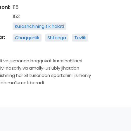
soni:
118
153
Kurashchining tik holati
ar:
Chaqqonlik
Shtanga
Tezlik
i va jismonan baqquvat kurashchilarni
lmiy-nazariy va amaliy-uslubiy jihatdan
shning har xil turlaridan sportchini jismoniy
aqida ma‘lumot beradi.