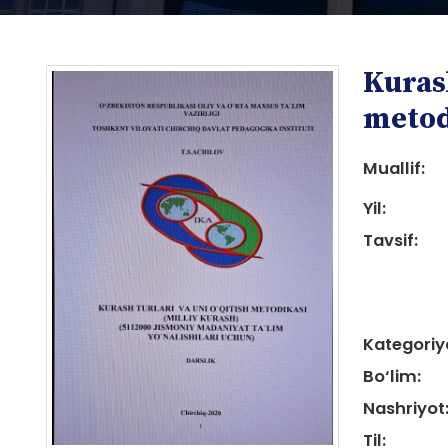
Kurash
metod
Muallif:
Yil:
i
Tavsif:
Kategoriy
i
Bo‘lim:
Nashriyot
Til: