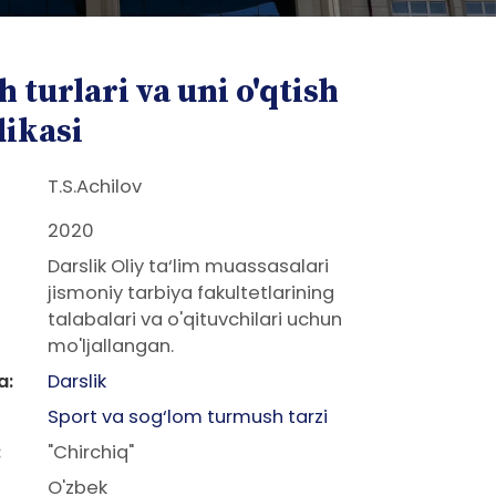
 turlari va uni o'qtish
ikasi
T.S.Achilov
2020
Darslik Oliy ta‘lim muassasalari
jismoniy tarbiya fakultetlarining
talabalari va o'qituvchilari uchun
mo'ljallangan.
a:
Darslik
Sport va sog‘lom turmush tarzi
:
"Chirchiq"
O'zbek