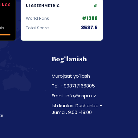
KINGS
UI GREENMETRIC
#1388
World Rank
3537.5
ls
Total Score
Bog'lanish
Murojaat yo'llash
Tel: +998717166805
Email: info@cspu.uz
Ish kunlari: Dushanba -
Juma , 9.00 -18:00
ar