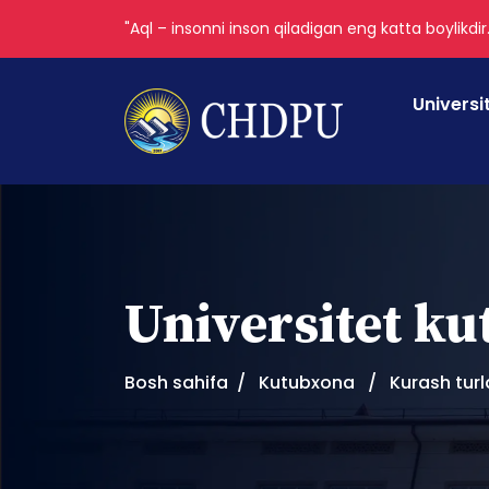
"Aql – insonni inson qiladigan eng katta boylikdir
Universi
Universitet k
Bosh sahifa
Kutubxona
Kurash turl