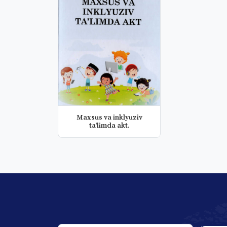
Maxsus va inklyuziv
ta'limda akt.