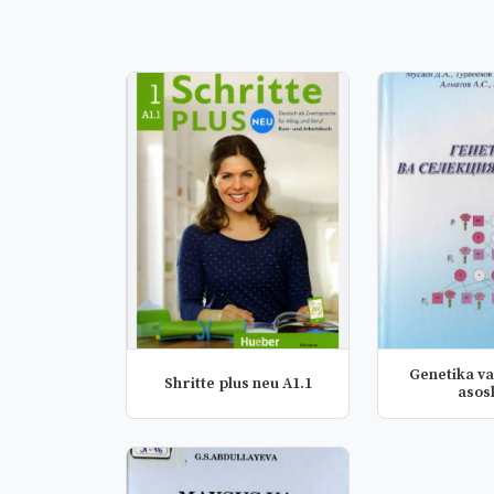
Genetika va
Shritte plus neu A1.1
asosl