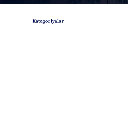
Kategoriyalar
Badiiy adabiyotlar
Boshqa turdagi adabiyotlar
Darslik
Dissertatsiya Avtoreferat
Elektron resurs
Ilmiy to'plam
Jurnal
Kitob albom
Konferensiya materiallari
Laboratoriya ish
Lug'at
Maqolalar
Metodik qo`llanma
Monografiya
Mustaqil ish
Nazorat savollari-testlar
O'quv qo'llanma
O'quv yoki fan dasturlari
O'quv-uslubiy majmua
O'quv-uslubiy qo'llanma
Prezident asarlar
Risola
Taqdimot