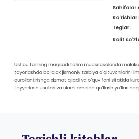
Sahifalar 
Ko'rishlar:
Teglar:
Kalit so'zl
Ushbu fanning maqsadi ta‘lim muassasalarida malakal
tayorlashda bo'lajak jismoniy tarbiya o'qituvchilarini i
qurollantirishga xizmat qiladi va o'quv fani sifatida kura
tayyorlash usullari va ularni amalda qo'llash yo‘llari h