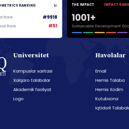
THE IMPACT
IMPACT RAN
METRICS RANKING
1001+
#9918
al Rank
#51
Sustainable Development Goa
onal Rank
Universitet
Havolalar
Kampuslar xaritasi
Email
Xalqaro talabalar
Hemis Talaba
Akademik faoliyat
Hemis Xodim
Logo
Kutubxona
Iqtidorli Talabal