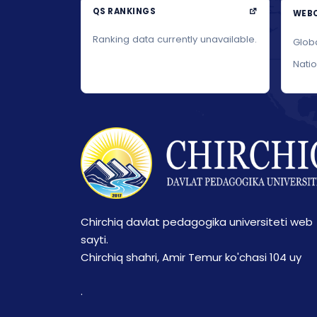
QS RANKINGS
WEBO
Ranking data currently unavailable.
Glob
Nati
Chirchiq davlat pedagogika universiteti web
sayti.
Chirchiq shahri, Amir Temur ko'chasi 104 uy
.