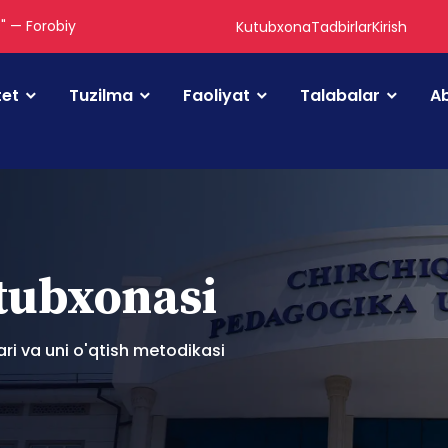
." — Forobiy
Kutubxona
Tadbirlar
Kirish
tet
Tuzilma
Faoliyat
Talabalar
Ab
utubxonasi
ari va uni o'qtish metodikasi