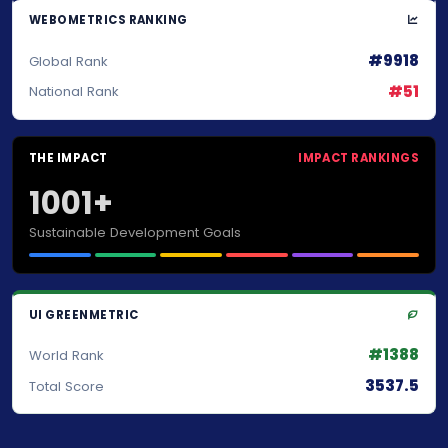
WEBOMETRICS RANKING
#9918
Global Rank
#51
National Rank
THE IMPACT
IMPACT RANKINGS
1001+
Sustainable Development Goals
UI GREENMETRIC
#1388
World Rank
3537.5
Total Score