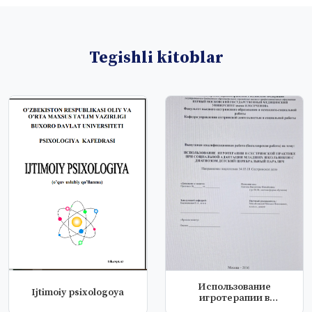
Tegishli kitoblar
Использование
Ijtimoiy psixologoya
игротерапии в
сестринской практике