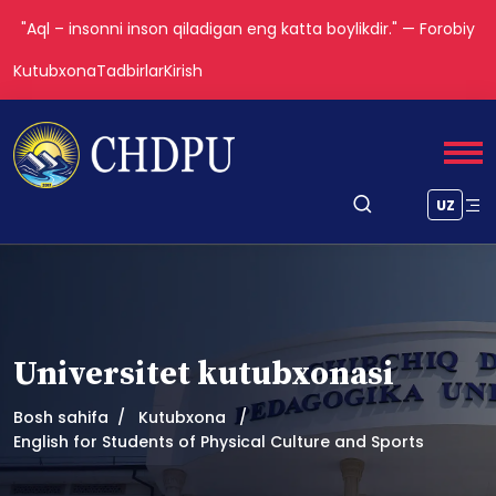
"Aql – insonni inson qiladigan eng katta boylikdir." — Forobiy
Kutubxona
Tadbirlar
Kirish
UZ
Universitet kutubxonasi
Bosh sahifa
Kutubxona
English for Students of Physical Culture and Sports