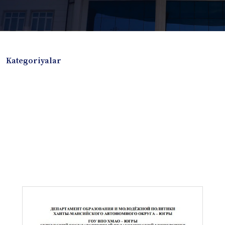
Kategoriyalar
Badiiy adabiyotlar
Boshqa turdagi adabiyotlar
Darslik
Dissertatsiya Avtoreferat
Elektron resurs
Ilmiy to'plam
Jurnal
Kitob albom
Konferensiya materiallari
Laboratoriya ishi
Lug'at
Maqolalar
Metodik qo`llanma
Monografiya
Mustaqil ish
Nazorat savollari-testlar
O'quv qo'llanma
O'quv yoki fan dasturlari
O'quv-uslubiy majmua
O'quv-uslubiy qo'llanma
Prezident asarlari
Risola
Taqdimot