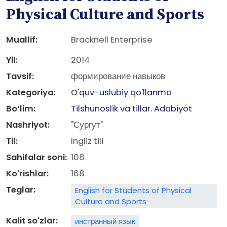
Physical Culture and Sports
Muallif:
Bracknell Enterprise
Yil:
2014
Tavsif:
формирование навыков
Kategoriya:
O'quv-uslubiy qo'llanma
Bo‘lim:
Tilshunoslik va tillar. Adabiyot
Nashriyot:
"Сургут"
Til:
Ingliz tili
Sahifalar soni:
108
Ko'rishlar:
168
Teglar:
English for Students of Physical
Culture and Sports
Kalit so'zlar:
инстранный язык