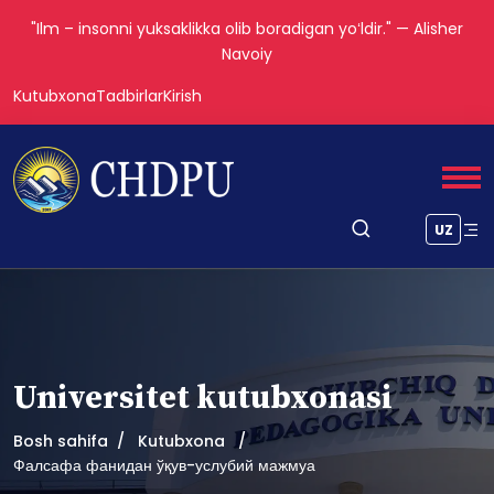
"Ilm – insonni yuksaklikka olib boradigan yoʻldir." — Alisher
Navoiy
Kutubxona
Tadbirlar
Kirish
UZ
Universitet kutubxonasi
Bosh sahifa
Kutubxona
Фалсафа фанидан ўқув-услубий мажмуа