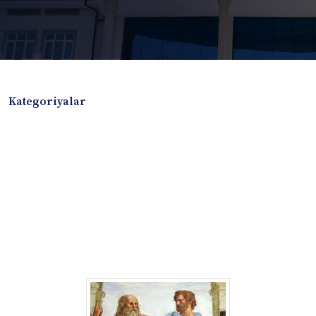
Kategoriyalar
Badiiy adabiyotlar
Boshqa turdagi adabiyotlar
Darslik
Dissertatsiya Avtoreferat
Elektron resurs
Ilmiy to'plam
Jurnal
Kitob albom
Konferensiya materiallari
Laboratoriya ishi
Lug'at
Maqolalar
Metodik qo`llanma
Monografiya
Mustaqil ish
Nazorat savollari-testlar
O'quv qo'llanma
O'quv yoki fan dasturlari
O'quv-uslubiy majmua
O'quv-uslubiy qo'llanma
Prezident asarlari
Risola
Taqdimot