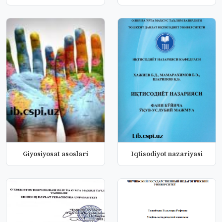
Учебно методичес...
Giyosiyosat asoslari
Iqtisodiyot nazariyasi