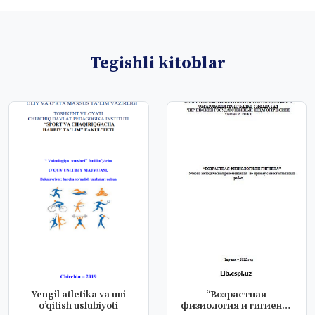
Tegishli kitoblar
Yengil atletika va uni
“Возрастная
o’qitish uslubiyoti
физиология и гигиена”