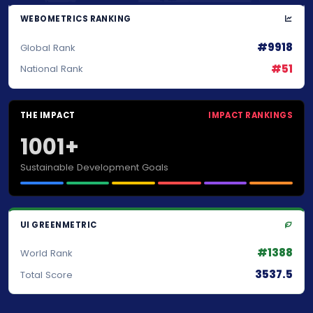
WEBOMETRICS RANKING
#9918
Global Rank
#51
National Rank
THE IMPACT
IMPACT RANKINGS
1001+
Sustainable Development Goals
UI GREENMETRIC
#1388
World Rank
3537.5
Total Score