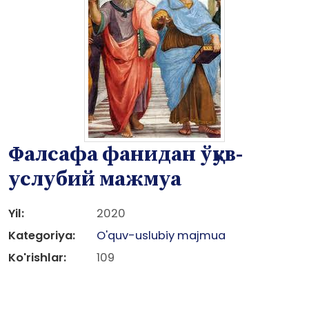
Фалсафа фанидан ўқув-
услубий мажмуа
Yil:
2020
Kategoriya:
O'quv-uslubiy majmua
Ko'rishlar:
109