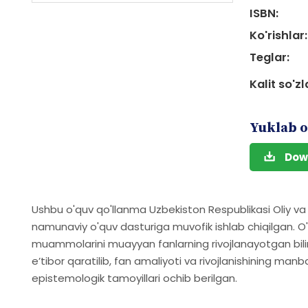
ISBN:
Ko'rishlar:
Teglar:
Kalit so'zl
Yuklab o
Dow
Ushbu o'quv qo'llanma Uzbekiston Respublikasi Oliy va 
namunaviy o'quv dasturiga muvofik ishlab chiqilgan. O
muammolarini muayyan fanlarning rivojlanayotgan bilim 
eʼtibor qaratilib, fan amaliyoti va rivojlanishining manb
epistemologik tamoyillari ochib berilgan.