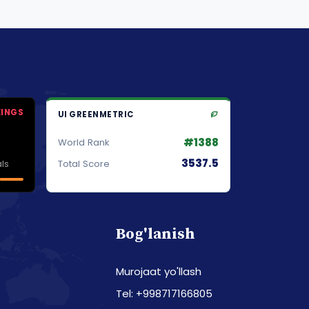
KINGS
UI GREENMETRIC
#1388
World Rank
3537.5
ls
Total Score
Bog'lanish
Murojaat yo'llash
Tel: +998717166805