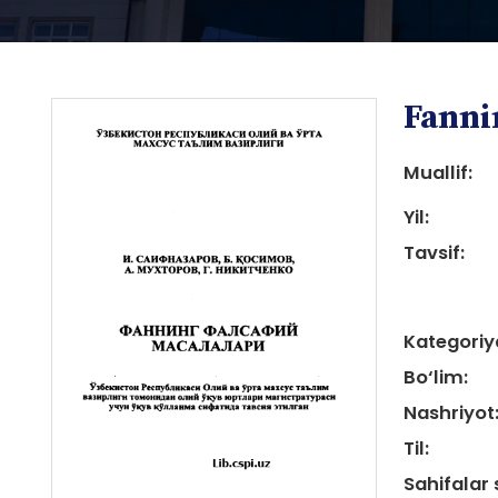
Fannin
Muallif:
Yil:
Tavsif:
i
Kategoriy
Bo‘lim:
Nashriyot
i
Til:
Sahifalar 