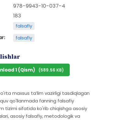
978-9943-10-037-4
183
falsafiy
ar:
falsafiy
lishlar
nload 1 (Qism)
(589.56 KB)
o'rta maxsus taʼlim vazirligi tasdiqlagan
'quv qo'llanmada fanning falsafiy
tizimi sifatida ko'rib chiqishga asosiy
alari, asosiy falsafiy, metodologik va