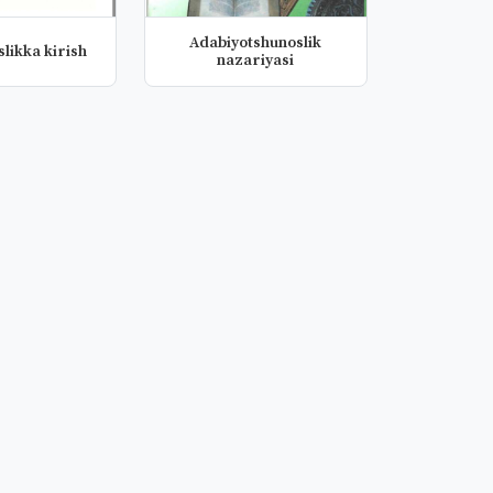
Adabiyotshunoslik
likka kirish
nazariyasi