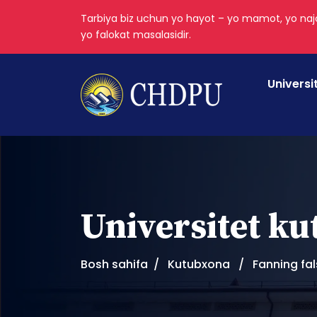
Tarbiya biz uchun yo hayot – yo mamot, yo najo
yo falokat masalasidir.
Universi
Universitet k
Bosh sahifa
Kutubxona
Fanning fal