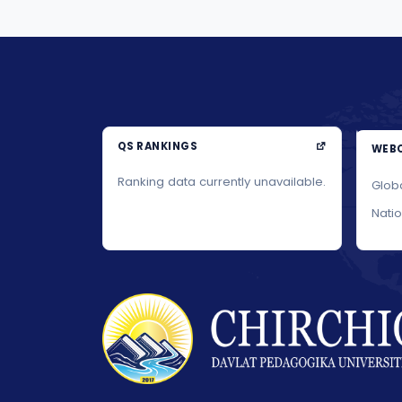
QS RANKINGS
WEBO
Ranking data currently unavailable.
Glob
Nati