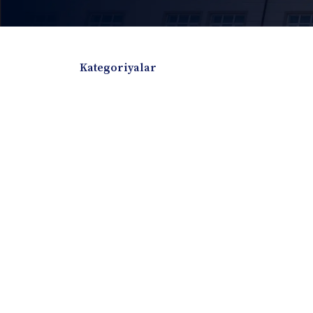
Kategoriyalar
Badiiy adabiyotlar
Boshqa turdagi adabiyotlar
Darslik
Dissertatsiya Avtoreferat
Elektron resurs
Ilmiy to'plam
Jurnal
Kitob albom
Konferensiya materiallari
Laboratoriya ish
Lug'at
Maqolalar
Metodik qo`llanma
Monografiya
Mustaqil ish
Nazorat savollari-testlar
O'quv qo'llanma
O'quv yoki fan dasturlari
O'quv-uslubiy majmua
O'quv-uslubiy qo'llanma
Prezident asarlar
Risola
Taqdimot