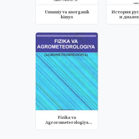
Umumiy va anorganik
История рус
kimyo
и диалек
Fizika va
Agrorometerologiya
(Laboratoriya mashg'u...