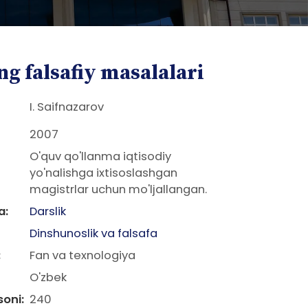
g falsafiy masalalari
I. Saifnazarov
2007
O'quv qo'llanma iqtisodiy
yo'nalishga ixtisoslashgan
magistrlar uchun mo'ljallangan.
a:
Darslik
Dinshunoslik va falsafa
:
Fan va texnologiya
O'zbek
soni:
240