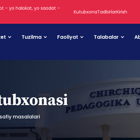
t – yo halokat, yo saodat –
Kutubxona
Tadbirlar
Kirish
tet
Tuzilma
Faoliyat
Talabalar
Ab
utubxonasi
safiy masalalari