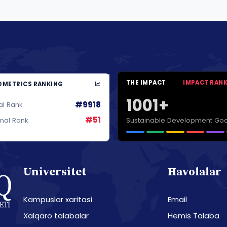
THE IMPACT
IMPACT RAN
METRICS RANKING
1001+
#9918
al Rank
#51
Sustainable Development Goa
onal Rank
Universitet
Havolalar
Kampuslar xaritasi
Email
Xalqaro talabalar
Hemis Talaba