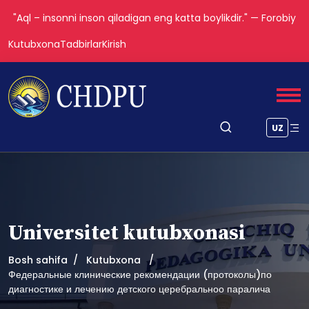
"Aql – insonni inson qiladigan eng katta boylikdir." — Forobiy
Kutubxona
Tadbirlar
Kirish
UZ
Universitet kutubxonasi
Bosh sahifa
Kutubxona
Федеральные клинические рекомендации (протоколы)по
диагностике и лечению детского церебральноо паралича