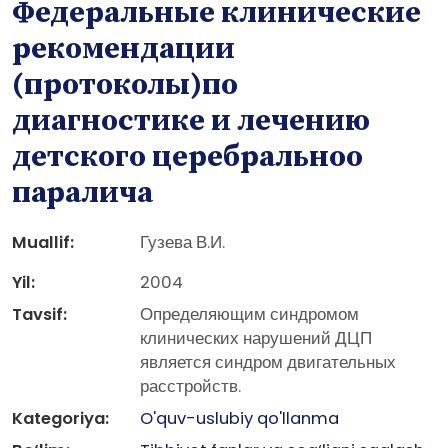
Федеральные клинические
рекомендации
(протоколы)по
диагностике и лечению
детского церебральноо
паралича
Muallif:
Гузева В.И.
Yil:
2004
Tavsif:
Определяющим синдромом
клинических нарушений ДЦП
является синдром двигательных
расстройств.
Kategoriya:
O'quv-uslubiy qo'llanma