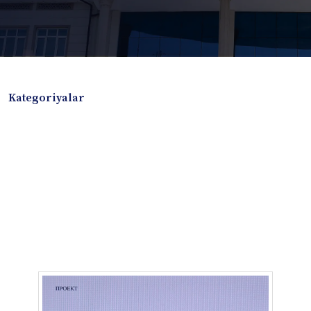
Kategoriyalar
Badiiy adabiyotlar
Boshqa turdagi adabiyotlar
Darslik
Dissertatsiya Avtoreferat
Elektron resurs
Ilmiy to'plam
Jurnal
Kitob albom
Konferensiya materiallari
Laboratoriya ishi
Lug'at
Maqolalar
Metodik qo`llanma
Monografiya
Mustaqil ish
Nazorat savollari-testlar
O'quv qo'llanma
O'quv yoki fan dasturlari
O'quv-uslubiy majmua
O'quv-uslubiy qo'llanma
Prezident asarlari
Risola
Taqdimot