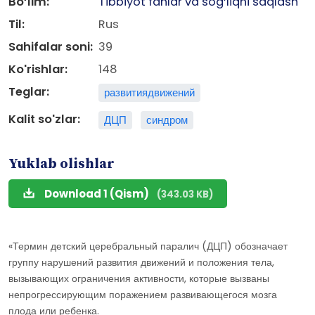
Bo‘lim:
Tibbiyot fanlar va sog‘liqni saqlash
Til:
Rus
Sahifalar soni:
39
Ko'rishlar:
148
Teglar:
развитиядвижений
Kalit so'zlar:
ДЦП
синдром
Yuklab olishlar
Download 1 (Qism)
(343.03 KB)
«Термин детский церебральный паралич (ДЦП) обозначает
группу нарушений развития движений и положения тела,
вызывающих ограничения активности, которые вызваны
непрогрессирующим поражением развивающегося мозга
плода или ребенка.