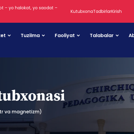
t – yo halokat, yo saodat –
Kutubxona
Tadbirlar
Kirish
tet
Tuzilma
Faoliyat
Talabalar
Ab
utubxonasi
ktr va magnetizm)