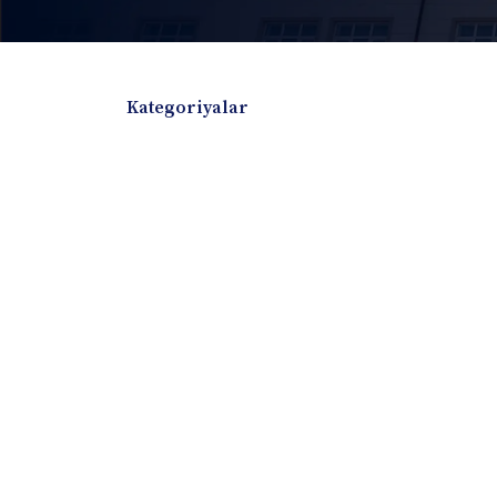
Kategoriyalar
Badiiy adabiyotlar
Boshqa turdagi adabiyotlar
Darslik
Dissertatsiya Avtoreferat
Elektron resurs
Ilmiy to'plam
Jurnal
Kitob albom
Konferensiya materiallari
Laboratoriya ish
Lug'at
Maqolalar
Metodik qo`llanma
Monografiya
Mustaqil ish
Nazorat savollari-testlar
O'quv qo'llanma
O'quv yoki fan dasturlari
O'quv-uslubiy majmua
O'quv-uslubiy qo'llanma
Prezident asarlar
Risola
Taqdimot