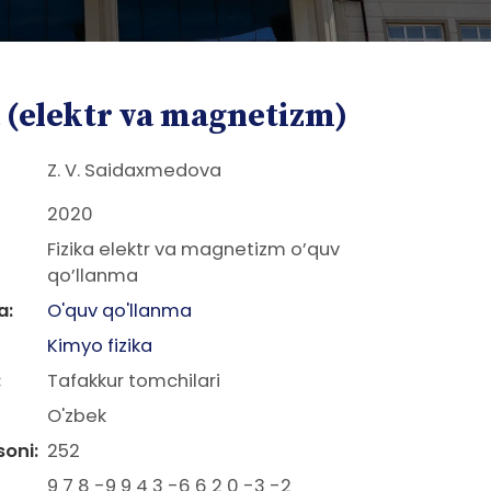
a (elektr va magnetizm)
Z. V. Saidaxmedova
2020
Fizika elektr va magnetizm o’quv
qo’llanma
a:
O'quv qo'llanma
Kimyo fizika
:
Tafakkur tomchilari
O'zbek
soni:
252
9 7 8 -9 9 4 3 -6 6 2 0 -3 -2