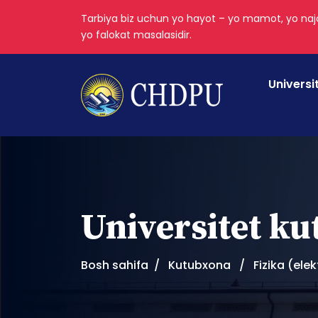
Tarbiya biz uchun yo hayot – yo mamot, yo najo
yo falokat masalasidir.
Universi
Universitet k
Bosh sahifa
Kutubxona
Fizika (ele