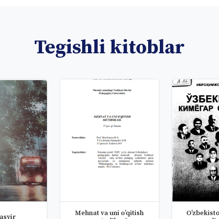
Tegishli kitoblar
Mehnat va uni o’qitish
Oʼzbekist
asvir