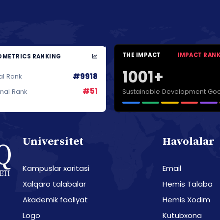
THE IMPACT
IMPACT RAN
METRICS RANKING
1001+
#9918
al Rank
#51
Sustainable Development Goa
onal Rank
Universitet
Havolalar
Kampuslar xaritasi
Email
Xalqaro talabalar
Hemis Talaba
Akademik faoliyat
Hemis Xodim
Logo
Kutubxona