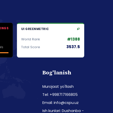
KINGS
UI GREENMETRIC
#1388
World Rank
3537.5
ls
Total Score
Bog'lanish
Murojaat yo'llash
Tel: +998717166805
Email: info@cspu.uz
Ish kunlari: Dushanba -