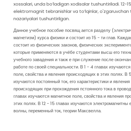
xossalari, unda bo’ladigan xodisalar tushuntiriladi. 12-
elektromagnit tebranishlar va to’lqinlar, o'zgaruvchan 
nazariyalari tushuntirilgan.
Данное учебное пособие посвящ ается разделу (электри
магнетизм) курса физики и состоит из 15 - ти глав. Кажда
состоит из физических законов, физических эксперимент
которые применяются в учёбе студентами высш его техн
учебного завадения и такж е при служение после оконча
работе по своей специальности. В 1 - 4 главах изучаютс
поле, свойства и явления происходящих в этих полях. В 5
изучаются постоянный ток, его характеристики и явления
происходящих при прохождения пстоянного тока в проводн
главах изучаются магнитное поле, свойства и явления п
этих полях. В 12 - 15 главах изучаются электромагнитны 
волны, переменный ток, теории Максвелла.