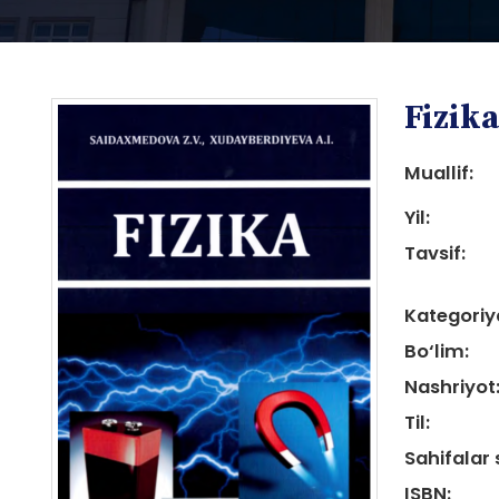
Fizik
Muallif:
Yil:
Tavsif:
i
Kategoriy
Bo‘lim:
Nashriyot
Til:
i
Sahifalar 
ISBN: