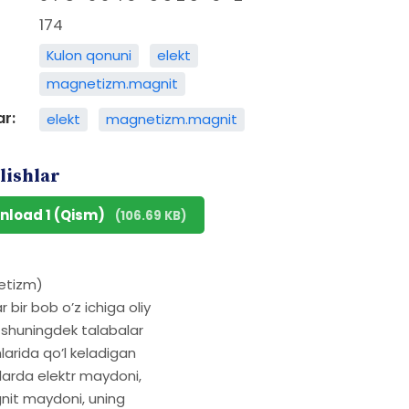
174
Kulon qonuni
elekt
magnetizm.magnit
ar:
elekt
magnetizm.magnit
lishlar
nload 1 (Qism)
(106.69 KB)
netizm)
 bir bob o’z ichiga oliy
i, shuningdek talabalar
hlarida qo’l keladigan
oblarda elektr maydoni,
gnit maydoni, uning