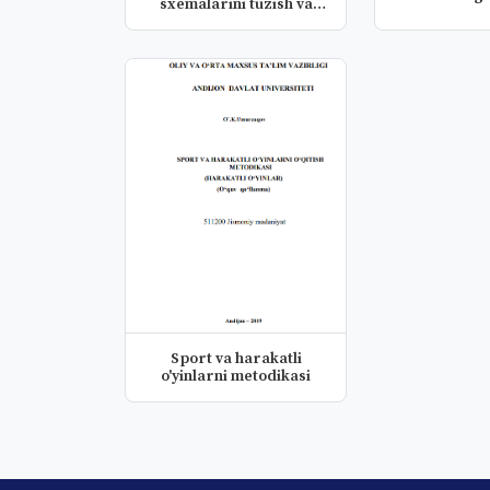
sxemalarini tuzish va
o‘qish
Sport va harakatli
o'yinlarni metodikasi