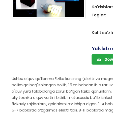
Ko'rishlar:
Teglar:
Kalit so'zl
Yuklab o
Dow
Ushbu o'quv qo'llanma Fizika kursining (elektr va mag
bo’limiga bag'ishlangan bo’lib, 15 ta bobdan ib o rat Har
o'quv yurti talabalariga zarur bo’lgan fizika qonunlarin
oliy texnika o’quv yurtini bitirib mutaxassis bo'lib ishlas
fizikaviy tajribalarni, qoidalarni o’z ichiga olgan. 1-4 b
5-7 boblarda o’zgarmas elektr toki, 8-11 boblarda ma