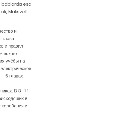
15 boblarda esa
tok, Maksvell
чество и
я глава
ов и правил
ического
ния учёбы на
я электрическое
 - 6 главах
иках. В 8 -1 1
роисходящих в
е колебания и