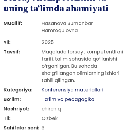
uning taʻlimda ahamiyati
Muallif:
Hasanova Sumanbar
Hamroqulovna
Yil:
2025
Tavsif:
Maqolada forsayt kompetentlikni
tarifi, talim sohasida qo‘llanishi
o‘rganilgan. Bu sohada
sho‘g‘illangan olimlarning ishlari
tahlil qilingan.
Kategoriya:
Konferensiya materiallari
Bo‘lim:
Ta’lim va pedagogika
Nashriyot:
chirchiq
Til:
O'zbek
Sahifalar soni:
3