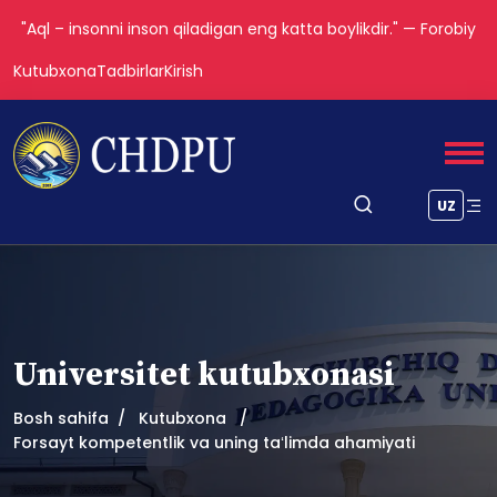
"Aql – insonni inson qiladigan eng katta boylikdir." — Forobiy
Kutubxona
Tadbirlar
Kirish
UZ
Universitet kutubxonasi
Bosh sahifa
Kutubxona
Forsayt kompetentlik va uning taʻlimda ahamiyati