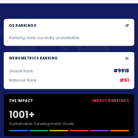
QS RANKINGS
Ranking data currently unavailable.
WEBOMETRICS RANKING
#9918
Global Rank
#51
National Rank
THE IMPACT
IMPACT RANKINGS
1001+
Sustainable Development Goals