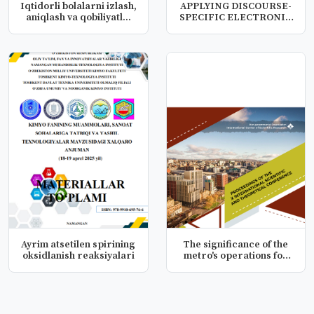
Iqtidorli bolalarni izlash,
APPLYING DISCOURSE-
aniqlash va qobiliyatl...
SPECIFIC ELECTRONIC
RESOURCES I...
Ayrim atsetilen spirining
The significance of the
oksidlanish reaksiyalari
metro's operations for
the...