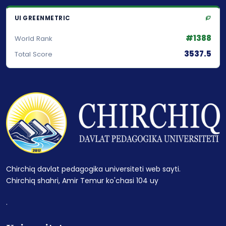
UI GREENMETRIC
#1388
World Rank
3537.5
Total Score
Chirchiq davlat pedagogika universiteti web sayti.
Chirchiq shahri, Amir Temur ko'chasi 104 uy
.