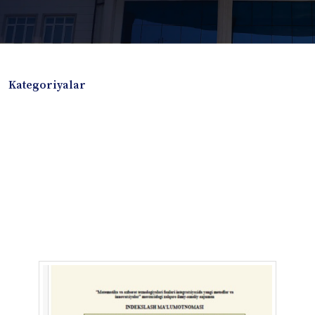
Kategoriyalar
Badiiy adabiyotlar
Boshqa turdagi adabiyotlar
Darslik
Dissertatsiya Avtoreferat
Elektron resurs
Ilmiy to'plam
Jurnal
Kitob albom
Konferensiya materiallari
Laboratoriya ishi
Lug'at
Maqolalar
Metodik qo`llanma
Monografiya
Mustaqil ish
Nazorat savollari-testlar
O'quv qo'llanma
O'quv yoki fan dasturlari
O'quv-uslubiy majmua
O'quv-uslubiy qo'llanma
Prezident asarlari
Risola
Taqdimot