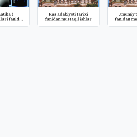
atika )
Rus adabiyoti tarixi
Umumiy t
llari fanidan
fanidan mustaqil ishlar
fanidan mu
qi...
(