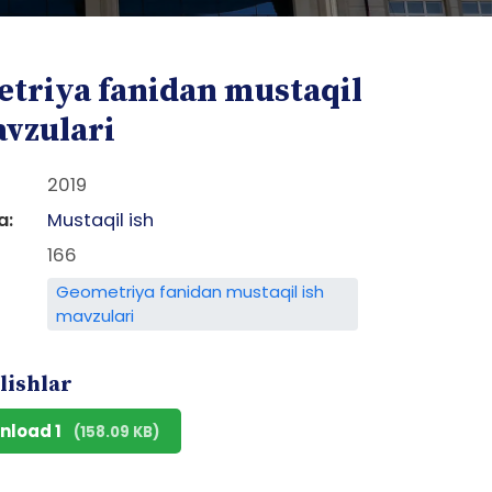
triya fanidan mustaqil
avzulari
2019
a:
Mustaqil ish
166
Geometriya fanidan mustaqil ish
mavzulari
lishlar
nload 1
(158.09 KB)