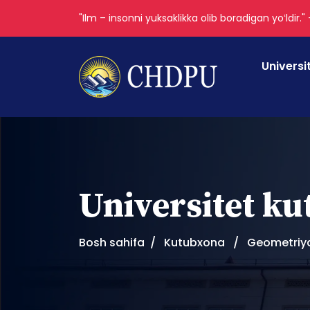
"Ilm – insonni yuksaklikka olib boradigan yoʻldir."
Universi
Universitet k
Bosh sahifa
Kutubxona
Geometriya