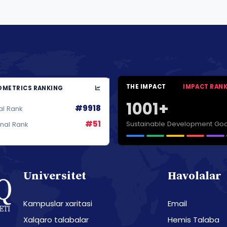
THE IMPACT
IMPACT RAN
METRICS RANKING
1001+
#9918
al Rank
#51
Sustainable Development Goa
onal Rank
Universitet
Havolalar
Kampuslar xaritasi
Email
Xalqaro talabalar
Hemis Talaba