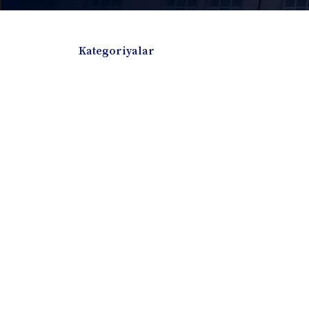
Kategoriyalar
Badiiy adabiyotlar
Boshqa turdagi adabiyotlar
Darslik
Dissertatsiya Avtoreferat
Elektron resurs
Ilmiy to'plam
Jurnal
Kitob albom
Konferensiya materiallari
Laboratoriya ish
Lug'at
Maqolalar
Metodik qo`llanma
Monografiya
Mustaqil ish
Nazorat savollari-testlar
O'quv qo'llanma
O'quv yoki fan dasturlari
O'quv-uslubiy majmua
O'quv-uslubiy qo'llanma
Prezident asarlar
Risola
Taqdimot