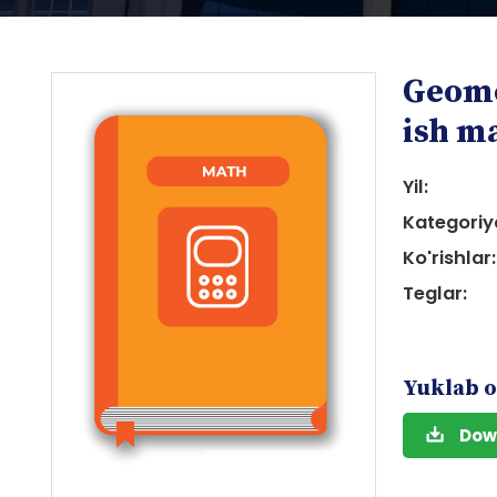
Geome
ish m
Yil:
Kategoriy
i
Ko'rishlar:
Teglar:
Yuklab o
i
Dow