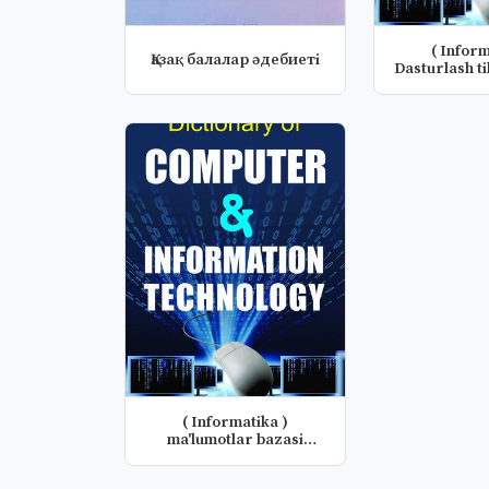
( Inform
Қазақ балалар әдебиетi
Dasturlash ti
musta
( Informatika )
ma'lumotlar bazasi
fanidan mustaqi...