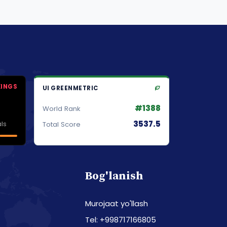
KINGS
UI GREENMETRIC
#1388
World Rank
3537.5
ls
Total Score
Bog'lanish
Murojaat yo'llash
Tel: +998717166805