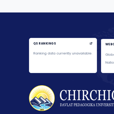
QS RANKINGS
WEBO
Ranking data currently unavailable.
Glob
Nati