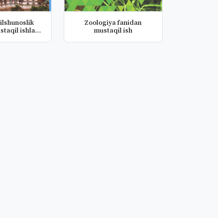
ilshunoslik
Zoologiya fanidan
staqil ishlar
mustaqil ish
rus)