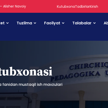
 — Alisher Navoiy
Kutubxona
Tadbirlar
Kirish
tet
Tuzilma
Faoliyat
Talabalar
Ab
utubxonasi
 fanidan mustaqil ish mavzulari