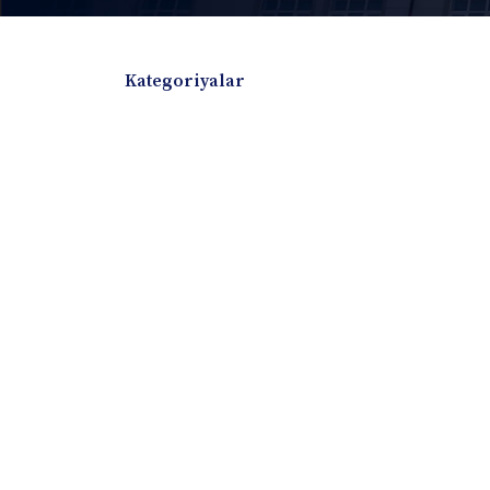
Kategoriyalar
Badiiy adabiyotlar
Boshqa turdagi adabiyotlar
Darslik
Dissertatsiya Avtoreferat
Elektron resurs
Ilmiy to'plam
Jurnal
Kitob albom
Konferensiya materiallari
Laboratoriya ish
Lug'at
Maqolalar
Metodik qo`llanma
Monografiya
Mustaqil ish
Nazorat savollari-testlar
O'quv qo'llanma
O'quv yoki fan dasturlari
O'quv-uslubiy majmua
O'quv-uslubiy qo'llanma
Prezident asarlar
Risola
Taqdimot