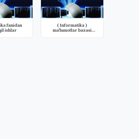
ika fanidan
( Informatika )
il ishlar
ma'lumotlar bazasi
fanidan mustaqi...