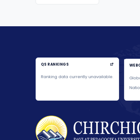
QS RANKINGS
WEBO
Ranking data currently unavailable.
Glob
Nati