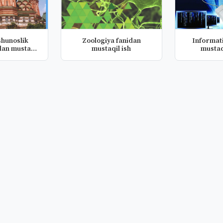
shunoslik
Zoologiya fanidan
Informat
dan mustaqil
mustaqil ish
mustaq
a...