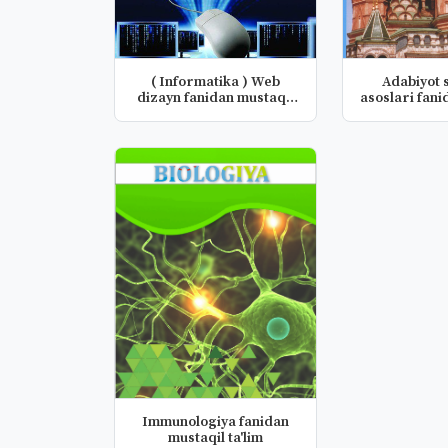
( Informatika ) Web
Adabiyot 
dizayn fanidan mustaqil
asoslari fani
ishlar
ishl
Immunologiya fanidan
mustaqil ta'lim