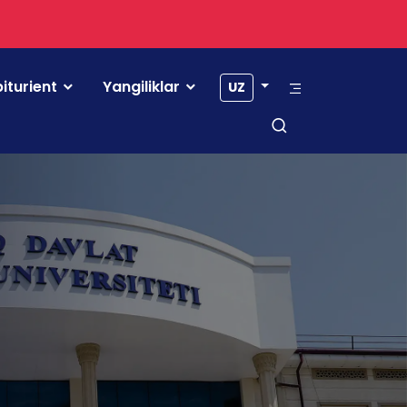
iturient
Yangiliklar
UZ