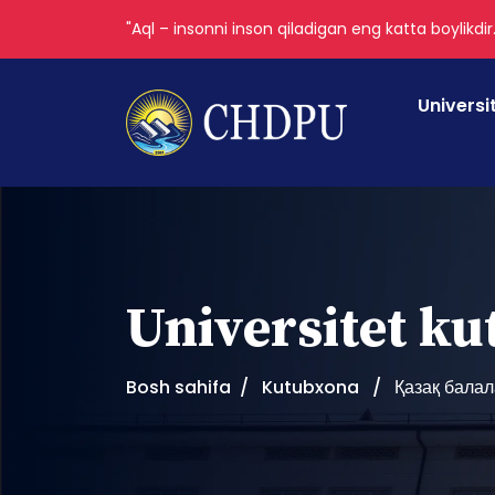
"Aql – insonni inson qiladigan eng katta boylikdir
Universi
Universitet k
Bosh sahifa
Kutubxona
Қазақ балал