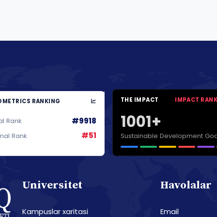
THE IMPACT
IMPACT RAN
METRICS RANKING
1001+
#9918
al Rank
#51
Sustainable Development Goa
onal Rank
Universitet
Havolalar
Kampuslar xaritasi
Email