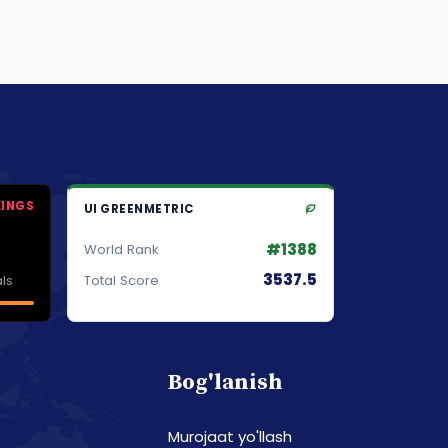
KINGS
UI GREENMETRIC
#1388
World Rank
3537.5
ls
Total Score
Bog'lanish
Murojaat yo'llash