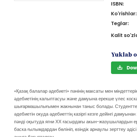
ISBN:
Ko'rishlar:
Teglar:
Kalit so'zl
Yuklab o
Dow
«Қазақ балалар әдебиеті» пәнінің максаты мен міндеттер
әдебиетінің калыптасуы және дамуына ерекше үлес кос
шығармашылығымен жакнынан таныс болады. Студенттер 
әдебиетін окуда әдебиеттің казіргі кезге дейінгі дамуын
пәнді оқытуда ягни ХХ ғасырдағы акын-жазушылардын ере
баска ғылымдардан бөлініп, өзіндік арнаулы зерттеу әді
ашуға бағытталған.