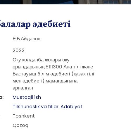
 балалар әдебиетi
Е.Б.Айдаров
2022
Оку колданба жоғары оқу
орындарының 5111300 Ана тілі және
Бастауыш білім әдебиеті (казак тілі
мен әдебиеті) мамандығына
арналған
a:
Mustaqil ish
Tilshunoslik va tillar. Adabiyot
:
Toshkent
Qozoq