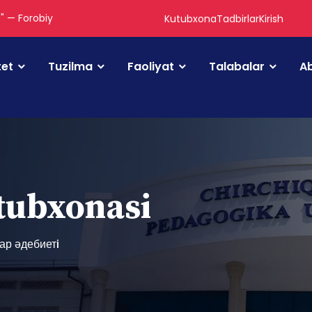
." — Forobiy
Kutubxona
Tadbirlar
Kirish
tet
Tuzilma
Faoliyat
Talabalar
Ab
utubxonasi
ар әдебиетi