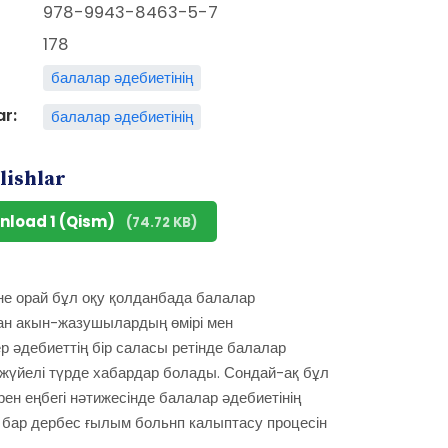
978-9943-8463-5-7
178
балалар әдебиетінің
ar:
балалар әдебиетінің
lishlar
nload 1 (Qism)
(74.72 KB)
іне орай бұл оқу қолданбада балалар
кан акын-жазушылардың өмірі мен
әдебиеттің бір саласы ретінде балалар
ан жүйелі түрде хабардар болады. Сондай-ақ бұл
н еңбегі нәтижесінде балалар әдебиетінің
сі бар дербес ғылым больнп калыптасу процесін