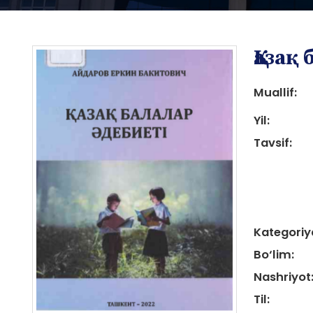
Қазақ
Muallif:
Yil:
Tavsif:
i
Kategoriy
i
Bo‘lim:
Nashriyot
Til: