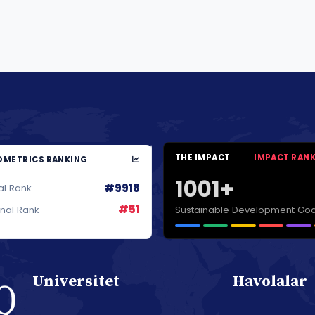
THE IMPACT
IMPACT RAN
METRICS RANKING
1001+
#9918
al Rank
#51
Sustainable Development Goa
onal Rank
Universitet
Havolalar