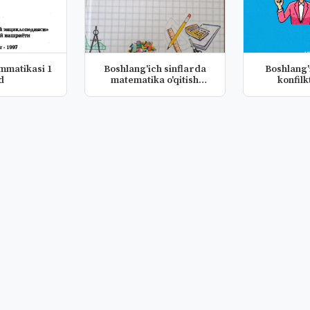
Boshlang'ich sinflarda
Boshlang'
ld
matematika o'qitish
konfilk
metodik...