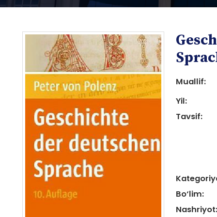
Gesch
Sprac
Muallif:
Yil:
i
Tavsif:
i
Kategoriy
Bo‘lim:
Nashriyot