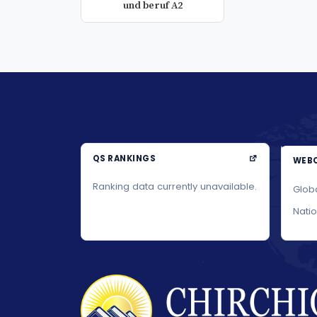
und beruf A2
QS RANKINGS
WEBO
Ranking data currently unavailable.
Glob
Nati