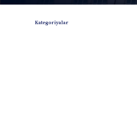
Kategoriyalar
Badiiy adabiyotlar
Boshqa turdagi adabiyotlar
Darslik
Dissertatsiya Avtoreferat
Elektron resurs
Ilmiy to'plam
Jurnal
Kitob albom
Konferensiya materiallari
Laboratoriya ish
Lug'at
Maqolalar
Metodik qo`llanma
Monografiya
Mustaqil ish
Nazorat savollari-testlar
O'quv qo'llanma
O'quv yoki fan dasturlari
O'quv-uslubiy majmua
O'quv-uslubiy qo'llanma
Prezident asarlar
Risola
Taqdimot