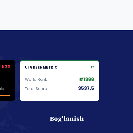
KINGS
UI GREENMETRIC
#1388
World Rank
3537.5
ls
Total Score
Bog'lanish