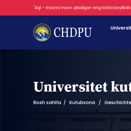
"Aql – insonni inson qiladigan eng katta boylikdir
Universi
Universitet k
Bosh sahifa
Kutubxona
Geschichte