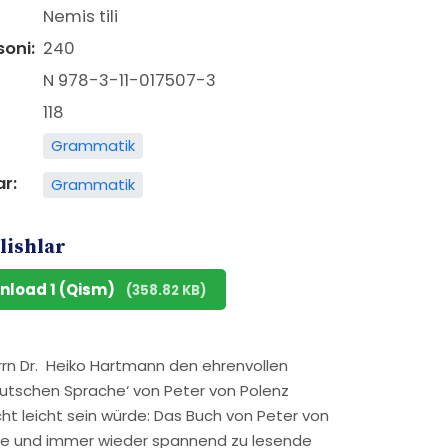
Nemis tili
soni:
240
N 978-3-11-017507-3
118
Grammatik
ar:
Grammatik
lishlar
nload 1 (Qism)
(358.82 KB)
rrn Dr. Heiko Hartmann den ehrenvollen
eutschen Sprache‘ von Peter von Polenz
cht leicht sein würde: Das Buch von Peter von
ene und immer wieder spannend zu lesende