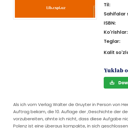
Til:
Sahifalar 
ISBN:
Ko'rishlar:
Teglar:
Kalit so'zl
Yuklab o
Dow
Als ich vom Verlag Walter de Gruyter in Person von He
Auftrag bekam, die 10. Auflage der ‚Geschichte der d
vorzubereiten, ahnte ich nicht, dass diese Aufgabe ni
Polenz ist eine überaus kompakte, in sich geschloss