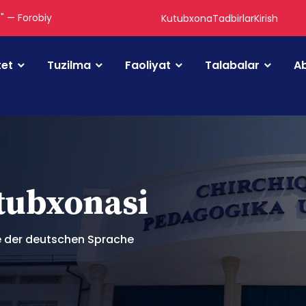
." — Forobiy
Kutubxona
Tadbirlar
Kirish
tet
Tuzilma
Faoliyat
Talabalar
Ab
utubxonasi
 der deutschen Sprache