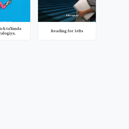
ich ta'limda
Reading for Ielts
talogiya.