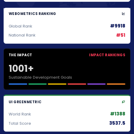
WEBOMETRICS RANKING
#9918
Global Rank
#51
National Rank
THE IMPACT
IMPACT RANKINGS
1001+
Sustainable Development Goals
UI GREENMETRIC
#1388
World Rank
3537.5
Total Score