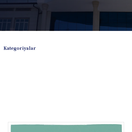
Kategoriyalar
Badiiy adabiyotlar
Boshqa turdagi adabiyotlar
Darslik
Dissertatsiya Avtoreferat
Elektron resurs
Ilmiy to'plam
Jurnal
Kitob albom
Konferensiya materiallari
Laboratoriya ishi
Lug'at
Maqolalar
Metodik qo`llanma
Monografiya
Mustaqil ish
Nazorat savollari-testlar
O'quv qo'llanma
O'quv yoki fan dasturlari
O'quv-uslubiy majmua
O'quv-uslubiy qo'llanma
Prezident asarlari
Risola
Taqdimot