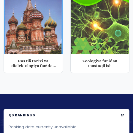
Rus tili tarixi va
Zoologiya fanidan
dialektologiya fanidan
mustaqil ish
mustaqil...
QS RANKINGS
Ranking data currently unavailable.