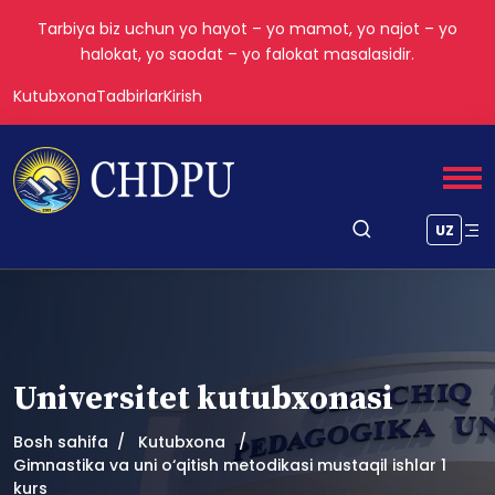
Tarbiya biz uchun yo hayot – yo mamot, yo najot – yo
halokat, yo saodat – yo falokat masalasidir.
Kutubxona
Tadbirlar
Kirish
UZ
Universitet kutubxonasi
Bosh sahifa
Kutubxona
Gimnastika va uni o‘qitish metodikasi mustaqil ishlar 1
kurs