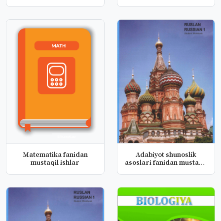
metodikasi fa...
Matematika fanidan
Adabiyot shunoslik
mustaqil ishlar
asoslari fanidan mustaqil
ishla...