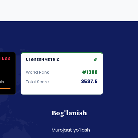
KINGS
UI GREENMETRIC
#1388
World Rank
3537.5
ls
Total Score
Bog'lanish
Murojaat yo'llash