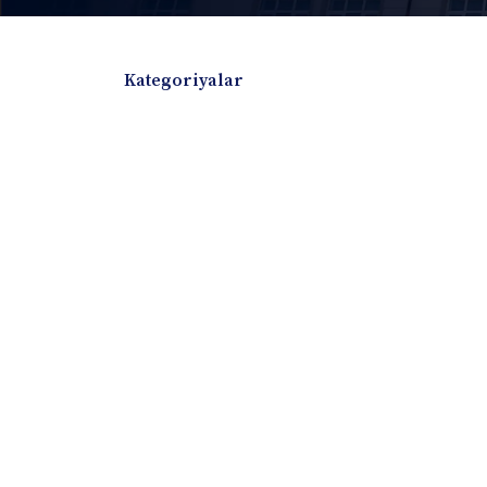
Kategoriyalar
Badiiy adabiyotlar
Boshqa turdagi adabiyotlar
Darslik
Dissertatsiya Avtoreferat
Elektron resurs
Ilmiy to'plam
Jurnal
Kitob albom
Konferensiya materiallari
Laboratoriya ish
Lug'at
Maqolalar
Metodik qo`llanma
Monografiya
Mustaqil ish
Nazorat savollari-testlar
O'quv qo'llanma
O'quv yoki fan dasturlari
O'quv-uslubiy majmua
O'quv-uslubiy qo'llanma
Prezident asarlar
Risola
Taqdimot