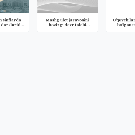
rda
Mashg'ulot jarayonini
O‘quvchila
darslarida
hozirgi davr talabi
bo‘lgan 
...
asosida...