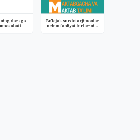
rning darsga
Bo'lajak surdotarjimonlar
munosabati
uchun faoliyat turlarini...