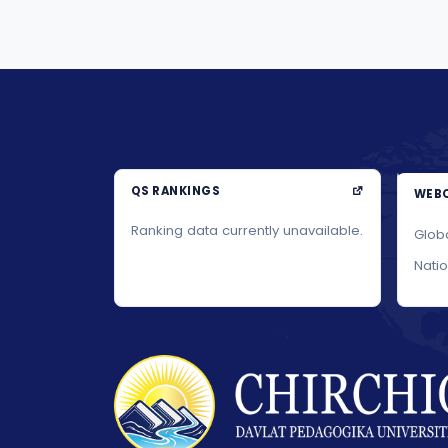
физиче...
QS RANKINGS
WEBO
Ranking data currently unavailable.
Glob
Nati