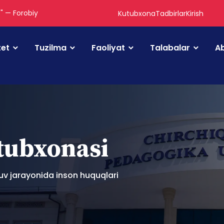
." — Forobiy
Kutubxona
Tadbirlar
Kirish
tet
Tuzilma
Faoliyat
Talabalar
Ab
utubxonasi
uv jarayonida inson huquqlari