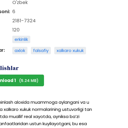
O'zbek
soni:
6
2181-7324
120
erkinlik
ar:
axlok
falsafiy
xalkaro xukuk
lishlar
nload 1
(5.24 MB)
inlash
aloxida
muammoga
aylangani
va
u
a
xalkaro
xukuk
normalarining
ustuvorligi
tan
tda
muallif
real
xayotda,
ayniksa
ba’zi
nfaatlaridan
ustun
kuyilayotgani,
bu
esa