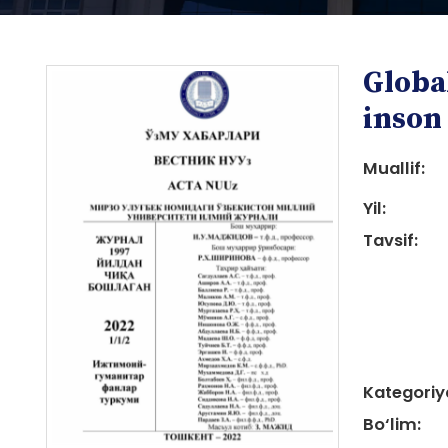
Globa
inson
Muallif:
Yil:
i
Tavsif:
i
Kategoriy
Bo‘lim: