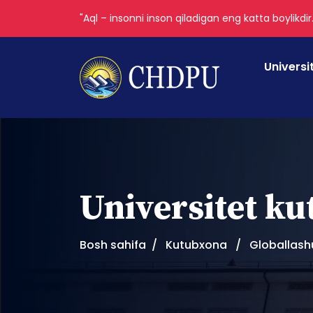
"Aql – insonni inson qiladigan eng katta boylikdir
Universi
Universitet k
Bosh sahifa
Kutubxona
Globallash