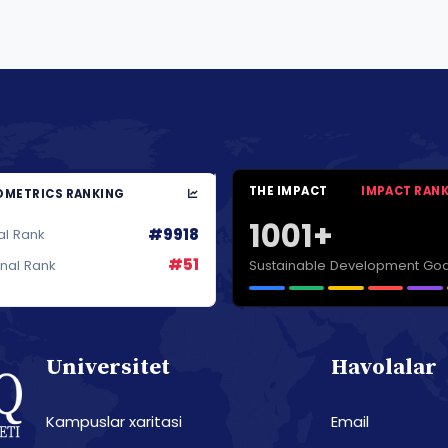
THE IMPACT
IMPACT RAN
METRICS RANKING
1001+
#9918
al Rank
#51
Sustainable Development Goa
onal Rank
Universitet
Havolalar
Kampuslar xaritasi
Email