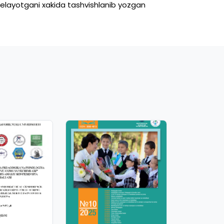
kelayotgani
xakida
tashvishlanib
yozgan