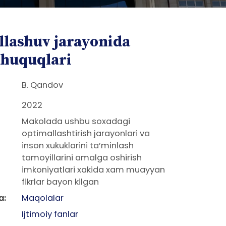
llashuv jarayonida
 huquqlari
B. Qandov
2022
Makolada ushbu soxadagi
optimallashtirish jarayonlari va
inson xukuklarini ta’minlash
tamoyillarini amalga oshirish
imkoniyatlari xakida xam muayyan
fikrlar bayon kilgan
a:
Maqolalar
Ijtimoiy fanlar