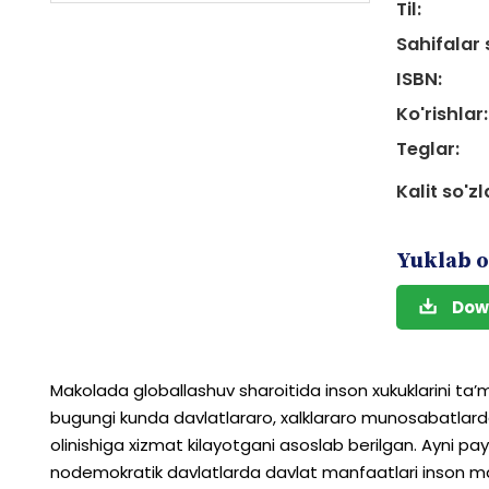
Til:
Sahifalar 
ISBN:
Ko'rishlar:
Teglar:
Kalit so'zl
Yuklab o
Dow
Makolada
globallashuv
sharoitida
inson
xukuklarini
ta’m
bugungi
kunda
davlatlararo,
xalklararo
munosabatlard
olinishiga
xizmat
kilayotgani
asoslab
berilgan.
Ayni
pay
nodemokratik
davlatlarda
davlat
manfaatlari
inson
ma