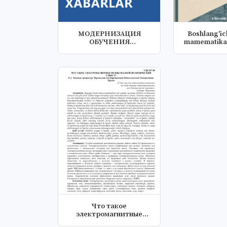
МОДЕРНИЗАЦИЯ
Boshlang'ich sinfla
ОБУЧЕНИЯ
mamematika 
НЕРОДНОМУ
o'qu
(РУССКОМУ) ЯЗЫКУ
Что такое
электромагнитные
волны и какой их