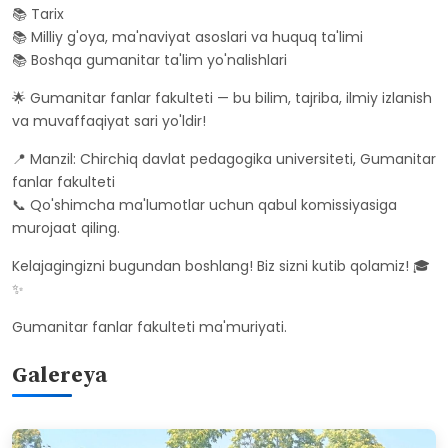
📚 Tarix
📚 Milliy g'oya, ma'naviyat asoslari va huquq ta'limi
📚 Boshqa gumanitar ta'lim yo'nalishlari
🌟 Gumanitar fanlar fakulteti — bu bilim, tajriba, ilmiy izlanish
va muvaffaqiyat sari yo'ldir!
📍 Manzil: Chirchiq davlat pedagogika universiteti, Gumanitar
fanlar fakulteti
📞 Qo'shimcha ma'lumotlar uchun qabul komissiyasiga
murojaat qiling.
Kelajagingizni bugundan boshlang! Biz sizni kutib qolamiz! 🎓
✨
Gumanitar fanlar fakulteti ma'muriyati.
Galereya