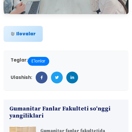
Ilovalar
Teglar:
E'lonlar
Ulashish:
Gumanitar Fanlar Fakulteti so‘nggi
yangiliklari
Gumanitar fanlar fakultetida