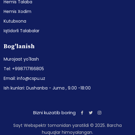
Hemis Talaba
Hemis Xodim
Kutubxona
Iqtidorli Talabalar
Bog'lanish
Murojaat yo'llash
Tel: +998717166805
Email: info@cspu.uz
Ish kunlari: Dushanba - Juma , 9.00 -18:00
Bizni kuzatib boring
Sayt Webspektr tomonidan yaratildi © 2025. Barcha
huquqlar himoyalangan.