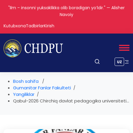
"Ilm – insonni yuksaklikka olib boradigan yoʻldir." — Alisher
Navoiy
Kutubxona
Tadbirlar
Kirish
UZ
Bosh sahifa
Gumanitar Fanlar Fakulteti
Yangiliklar
Qabul-2026 Chirchiq davlat pedagogika universiteti...