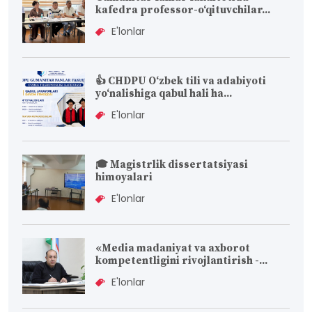
kafedra professor-o‘qituvchilar...
E'lonlar
👍 CHDPU O‘zbek tili va adabiyoti
yo‘nalishiga qabul hali ha...
E'lonlar
🎓 Magistrlik dissertatsiyasi
himoyalari
E'lonlar
«Media madaniyat va axborot
kompetentligini rivojlantirish -...
E'lonlar