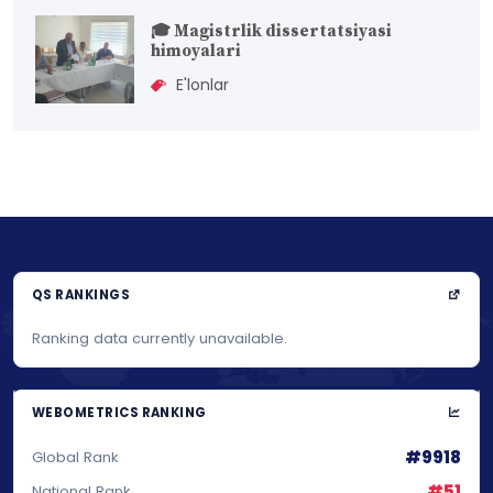
🎓 Magistrlik dissertatsiyasi
himoyalari
E'lonlar
QS RANKINGS
Ranking data currently unavailable.
WEBOMETRICS RANKING
#9918
Global Rank
#51
National Rank