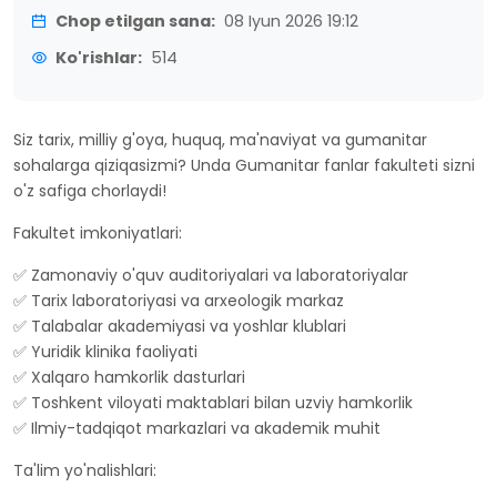
Chop etilgan sana:
08 Iyun 2026 19:12
Ko'rishlar:
514
Siz tarix, milliy g'oya, huquq, ma'naviyat va gumanitar
sohalarga qiziqasizmi? Unda Gumanitar fanlar fakulteti sizni
o'z safiga chorlaydi!
Fakultet imkoniyatlari:
✅ Zamonaviy o'quv auditoriyalari va laboratoriyalar
✅ Tarix laboratoriyasi va arxeologik markaz
✅ Talabalar akademiyasi va yoshlar klublari
✅ Yuridik klinika faoliyati
✅ Xalqaro hamkorlik dasturlari
✅ Toshkent viloyati maktablari bilan uzviy hamkorlik
✅ Ilmiy-tadqiqot markazlari va akademik muhit
Ta'lim yo'nalishlari: