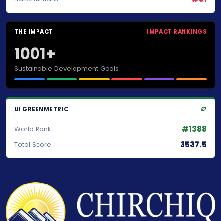
THE IMPACT
IMPACT RANKINGS
1001+
Sustainable Development Goals
UI GREENMETRIC
#1388
World Rank
3537.5
Total Score