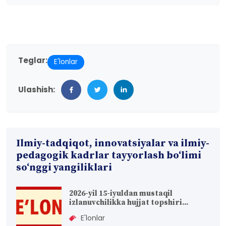
Teglar:
E'lonlar
Ulashish:
Ilmiy-tadqiqot, innovatsiyalar va ilmiy-
pedagogik kadrlar tayyorlash bo‘limi
so‘nggi yangiliklari
2026-yil 15-iyuldan mustaqil
izlanuvchilikka hujjat topshiri...
E'lonlar