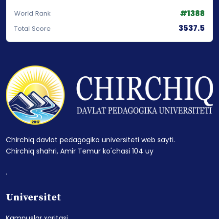
#1388
World Rank
3537.5
Total Score
Chirchiq davlat pedagogika universiteti web sayti.
Chirchiq shahri, Amir Temur ko'chasi 104 uy
.
Universitet
Kampuslar xaritasi