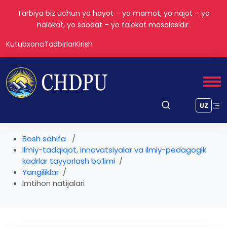
Tarbiya biz uchun yo hayot – yo mamot, yo najot – yo
halokat, yo saodat – yo falokat masalasidir.
Kutubxona
Tadbirlar
Kirish
UZ
Bosh sahifa
Ilmiy-tadqiqot, innovatsiyalar va ilmiy-pedagogik
kadrlar tayyorlash bo‘limi
Yangiliklar
Imtihon natijalari