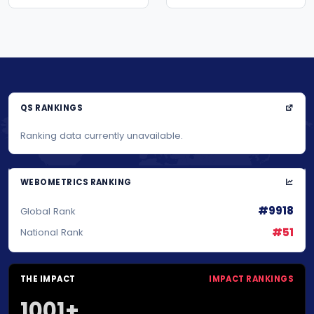
O‘QUV DASTUR
n...
QS RANKINGS
Ranking data currently unavailable.
WEBOMETRICS RANKING
#9918
Global Rank
#51
National Rank
THE IMPACT
IMPACT RANKINGS
1001+