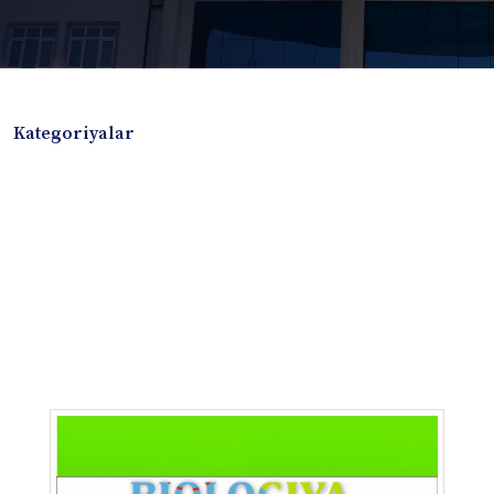
Kategoriyalar
Badiiy adabiyotlar
Boshqa turdagi adabiyotlar
Darslik
Dissertatsiya Avtoreferat
Elektron resurs
Ilmiy to'plam
Jurnal
Kitob albom
Konferensiya materiallari
Laboratoriya ishi
Lug'at
Maqolalar
Metodik qo`llanma
Monografiya
Mustaqil ish
Nazorat savollari-testlar
O'quv qo'llanma
O'quv yoki fan dasturlari
O'quv-uslubiy majmua
O'quv-uslubiy qo'llanma
Prezident asarlari
Risola
Taqdimot