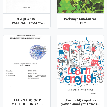
RIVOJLANISH
Biokimyo fanidan fan
PSIXOLOGIYASI VA
dasturi
DIFFERENSIAL
PSIXOLO...
ILMIY TADQIQOT
(Xorijiy til) O'qish va
METODOLOGIYASI
yozish amaliyoti fanidan