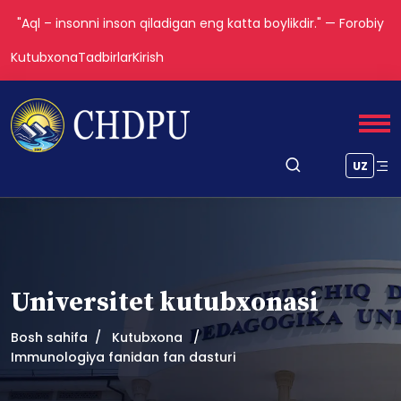
"Aql – insonni inson qiladigan eng katta boylikdir." — Forobiy
Kutubxona
Tadbirlar
Kirish
UZ
Universitet kutubxonasi
Bosh sahifa
Kutubxona
Immunologiya fanidan fan dasturi