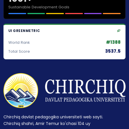
Sustainable Development Goals
UI GREENMETRIC
#1388
World Rank
3537.5
Total Score
Chirchiq davlat pedagogika universiteti web sayti.
Chirchiq shahri, Amir Temur ko'chasi 104 uy