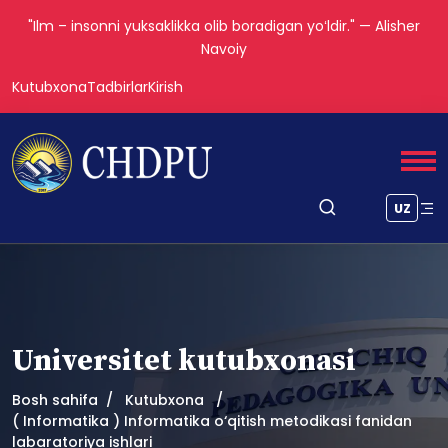
"Ilm – insonni yuksaklikka olib boradigan yoʻldir." — Alisher
Navoiy
Kutubxona
Tadbirlar
Kirish
UZ
Universitet kutubxonasi
Bosh sahifa
Kutubxona
( Informatika ) Informatika o‘qitish metodikasi fanidan
labaratoriya ishlari