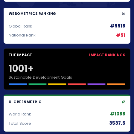
WEBOMETRICS RANKING
#9918
Global Rank
#51
National Rank
THE IMPACT
IMPACT RANKINGS
1001+
Sustainable Development Goals
UI GREENMETRIC
#1388
World Rank
3537.5
Total Score