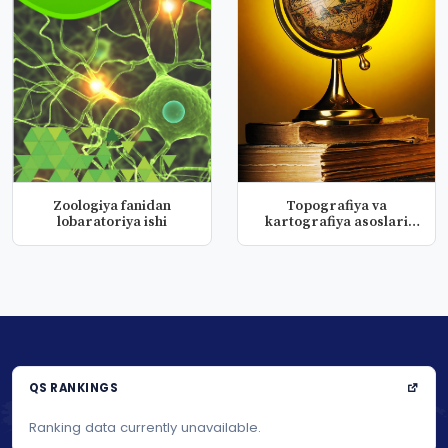
Zoologiya fanidan
Topografiya va
lobaratoriya ishi
kartografiya asoslari
fanidan lobar...
QS RANKINGS
Ranking data currently unavailable.