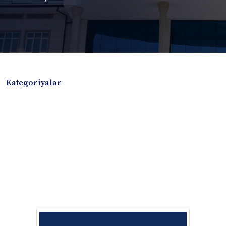
Kategoriyalar
Badiiy adabiyotlar
Boshqa turdagi adabiyotlar
Darslik
Dissertatsiya Avtoreferat
Elektron resurs
Ilmiy to'plam
Jurnal
Kitob albom
Konferensiya materiallari
Laboratoriya ishi
Lug'at
Maqolalar
Metodik qo`llanma
Monografiya
Mustaqil ish
Nazorat savollari-testlar
O'quv qo'llanma
O'quv yoki fan dasturlari
O'quv-uslubiy majmua
O'quv-uslubiy qo'llanma
Prezident asarlari
Risola
Taqdimot