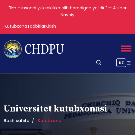
"Ilm – insonni yuksaklikka olib boradigan yoʻldir." — Alisher
Navoiy
Kutubxona
Tadbirlar
Kirish
UZ
Universitet kutubxonasi
Bosh sahifa
Kutubxona