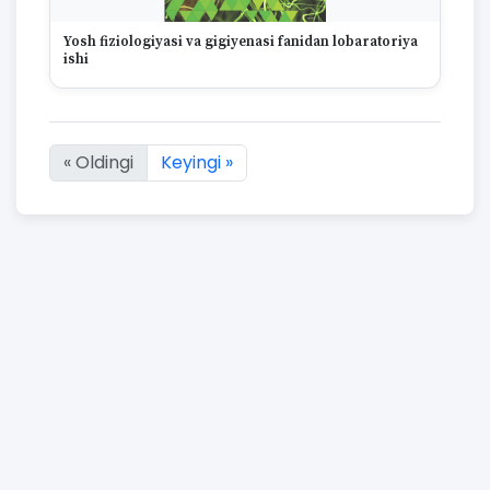
Yosh fiziologiyasi va gigiyenasi fanidan lobaratoriya
ishi
« Oldingi
Keyingi »
17 natijaning :first dan :last gacha ko'rsatildi