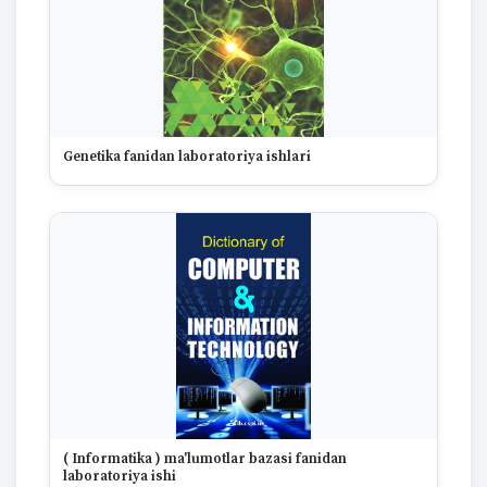
1975
1974
1973
1972
1970
1969
1968
Genetika fanidan laboratoriya ishlari
1967
1965
1964
1963
1959
1958
1955
1954
1953
1949
1942
1928
( Informatika ) ma'lumotlar bazasi fanidan
1922
laboratoriya ishi