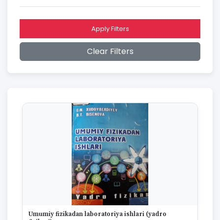
2016
2015
2014
Apply Filters
2013
2012
Clear Filters
2011
2010
2009
2008
2007
2006
2005
2004
2003
2002
2001
2000
1999
1998
1997
Umumiy fizikadan laboratoriya ishlari (yadro
1996