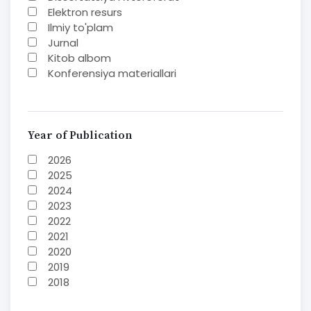
Elektron resurs
Ilmiy to'plam
Jurnal
Kitob albom
Konferensiya materiallari
Laboratoriya ishi
Lug'at
Maqolalar
Metodik qo`llanma
Year of Publication
Monografiya
2026
Mustaqil ish
2025
Nazorat savollari-testlar
2024
O'quv qo'llanma
2023
O'quv yoki fan dasturlari
2022
O'quv-uslubiy majmua
2021
O'quv-uslubiy qo'llanma
2020
Prezident asarlari
2019
Risola
2018
Taqdimot
2017