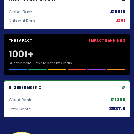
#9918
Global Rank
#51
National Rank
THE IMPACT
IMPACT RANKINGS
1001+
Sustainable Development Goals
UI GREENMETRIC
#1388
World Rank
3537.5
Total Score