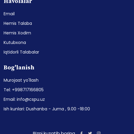
Havolalar
Email
Hemis Talaba
Hemis Xodim
Kutubxona
Iqtidorli Talabalar
Bog'lanish
Murojaat yo'llash
Tel: +998717166805
Email: info@cspu.uz
Ish kunlari: Dushanba - Juma , 9.00 -18:00
Bizni kuzatib boring