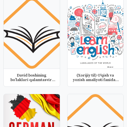
David boshining
(Xorijiy til) O'qish va
bo’laklari qalamtasviri
yozish amaliyoti fanidan
(burun, la...
t...