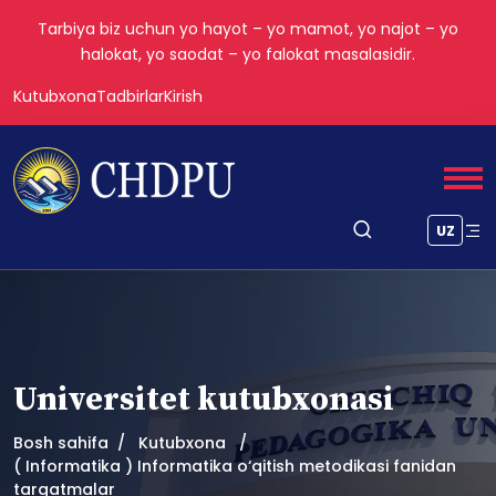
Tarbiya biz uchun yo hayot – yo mamot, yo najot – yo
halokat, yo saodat – yo falokat masalasidir.
Kutubxona
Tadbirlar
Kirish
UZ
Universitet kutubxonasi
Bosh sahifa
Kutubxona
( Informatika ) Informatika o‘qitish metodikasi fanidan
tarqatmalar