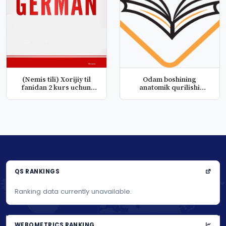
(Nemis tili) Xorijiy til
Odam boshining
fanidan 2 kurs uchun
anatomik qurilishi
taqd...
haqida ma’lumot....
QS RANKINGS
Ranking data currently unavailable.
WEBOMETRICS RANKING