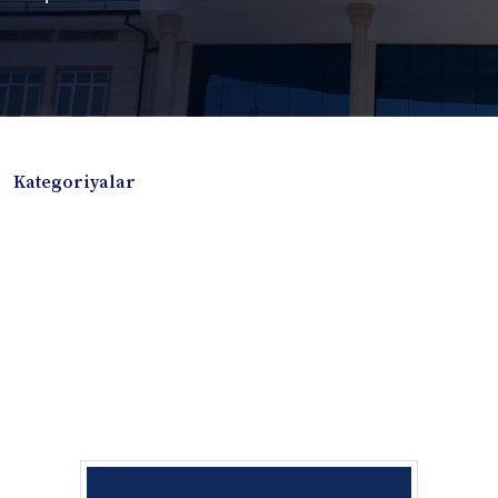
Kategoriyalar
Badiiy adabiyotlar
Boshqa turdagi adabiyotlar
Darslik
Dissertatsiya Avtoreferat
Elektron resurs
Ilmiy to'plam
Jurnal
Kitob albom
Konferensiya materiallari
Laboratoriya ishi
Lug'at
Maqolalar
Metodik qo`llanma
Monografiya
Mustaqil ish
Nazorat savollari-testlar
O'quv qo'llanma
O'quv yoki fan dasturlari
O'quv-uslubiy majmua
O'quv-uslubiy qo'llanma
Prezident asarlari
Risola
Taqdimot