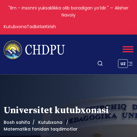
"Ilm – insonni yuksaklikka olib boradigan yoʻldir." — Alisher
Navoiy
Kutubxona
Tadbirlar
Kirish
UZ
Universitet kutubxonasi
Bosh sahifa
Kutubxona
Matematika fanidan taqdimotlar