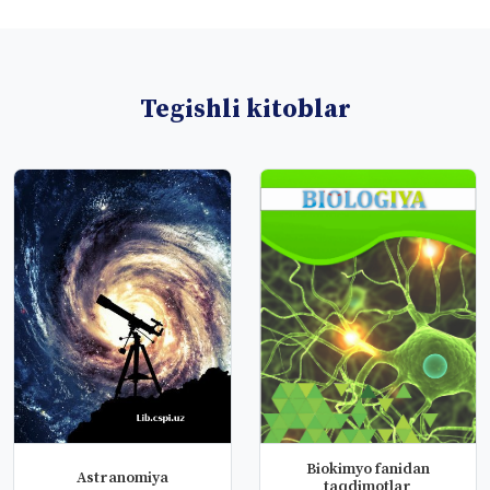
Tegishli kitoblar
Biokimyo fanidan
Astranomiya
taqdimotlar