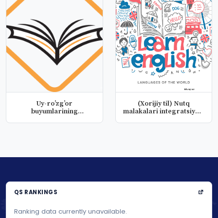
Uy-ro’zg’or
(Xorijiy til) Nutq
buyumlarining
malakalari integratsiyasi
konstruktiv qoralamasi
fanid...
(...
QS RANKINGS
Ranking data currently unavailable.