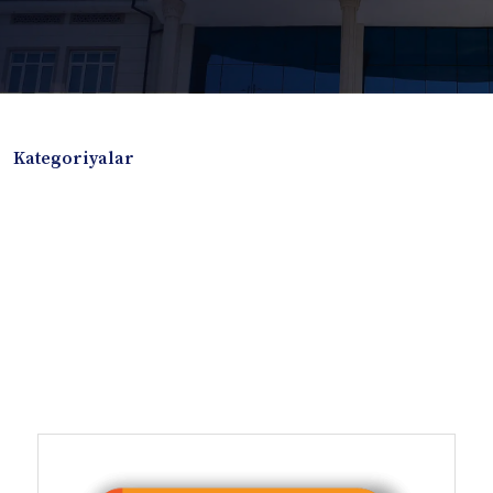
Kategoriyalar
Badiiy adabiyotlar
Boshqa turdagi adabiyotlar
Darslik
Dissertatsiya Avtoreferat
Elektron resurs
Ilmiy to'plam
Jurnal
Kitob albom
Konferensiya materiallari
Laboratoriya ishi
Lug'at
Maqolalar
Metodik qo`llanma
Monografiya
Mustaqil ish
Nazorat savollari-testlar
O'quv qo'llanma
O'quv yoki fan dasturlari
O'quv-uslubiy majmua
O'quv-uslubiy qo'llanma
Prezident asarlari
Risola
Taqdimot