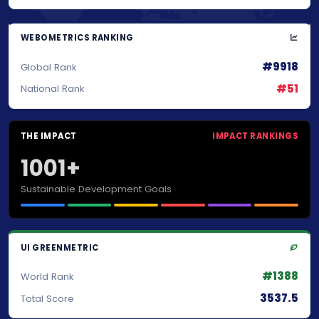
WEBOMETRICS RANKING
#9918
Global Rank
#51
National Rank
THE IMPACT
IMPACT RANKINGS
1001+
Sustainable Development Goals
UI GREENMETRIC
#1388
World Rank
3537.5
Total Score