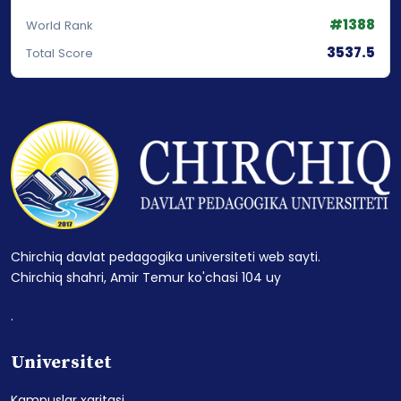
#1388
World Rank
3537.5
Total Score
Chirchiq davlat pedagogika universiteti web sayti.
Chirchiq shahri, Amir Temur ko'chasi 104 uy
.
Universitet
Kampuslar xaritasi