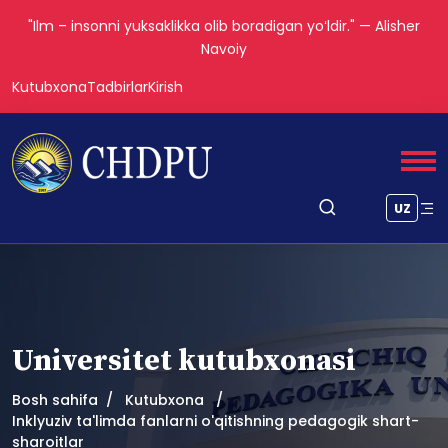
"Ilm – insonni yuksaklikka olib boradigan yoʻldir." — Alisher
Navoiy
Kutubxona
Tadbirlar
Kirish
UZ
Universitet kutubxonasi
Bosh sahifa
Kutubxona
Inklyuziv ta'limda fanlarni o'qitishning pedagogik shart-
sharoitlar