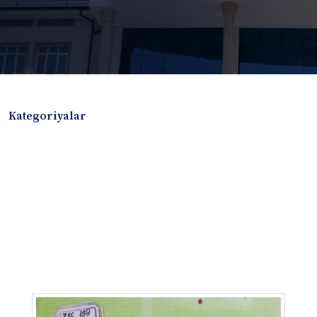
Kategoriyalar
Badiiy adabiyotlar
Boshqa turdagi adabiyotlar
Darslik
Dissertatsiya Avtoreferat
Elektron resurs
Ilmiy to'plam
Jurnal
Kitob albom
Konferensiya materiallari
Laboratoriya ishi
Lug'at
Maqolalar
Metodik qo`llanma
Monografiya
Mustaqil ish
Nazorat savollari-testlar
O'quv qo'llanma
O'quv yoki fan dasturlari
O'quv-uslubiy majmua
O'quv-uslubiy qo'llanma
Prezident asarlari
Risola
Taqdimot