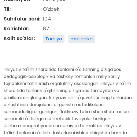
Til:
O'zbek
Sahifalar soni:
104
Ko'rishlar:
87
Kalit so'zlar:
Tarbiya
metodika
Inklyuziv ta'lim sharoitida fanlarni o'qitishning o'ziga xos
pedagogik-psixologik va tashkiliy tomonlari milliy xorijiy
tajribalarni tahlil etish orqali ilmiy asoslangan. Inklyuziv ta'lim
sharoitida fanlarni o'qitishning o'ziga xos tamoyillari va
omillarni aniqlangan. Inklyuziv sinf o'quvchilarining fanlardan
o'zlashtirish darajalarini o'rganish metodikalarini
samaradorligi o'rganilgan. "Inklyuziv ta'lim sharoitida fanlarni
samarali o'qitishga oid metodik tavsiyalar berilgan.
Ushbu monografiyadan umumiy o'rta maktab inklyuziv
ta'lim fanlarini o'qitish dasturlarini ishlab chiqishda hamda