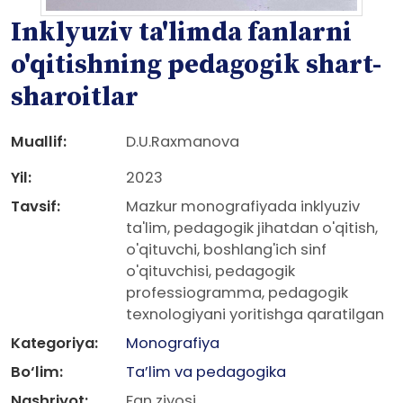
Inklyuziv ta'limda fanlarni
o'qitishning pedagogik shart-
sharoitlar
Muallif:
D.U.Raxmanova
Yil:
2023
Tavsif:
Mazkur monografiyada inklyuziv
ta'lim, pedagogik jihatdan o'qitish,
o'qituvchi, boshlang'ich sinf
o'qituvchisi, pedagogik
professiogramma, pedagogik
texnologiyani yoritishga qaratilgan
Kategoriya:
Monografiya
Bo‘lim:
Ta’lim va pedagogika
Nashriyot:
Fan ziyosi