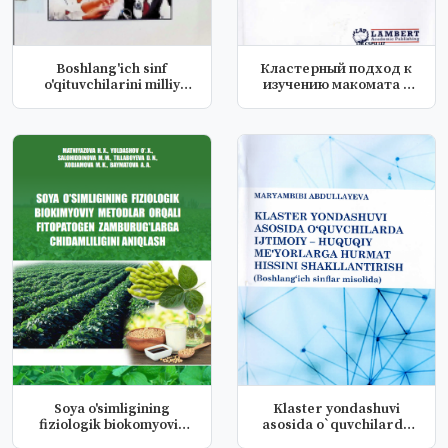
Boshlang'ich sinf
Кластерный подход к
o'qituvchilarini milliy
изучению макомата в
g'oya as...
среднем об...
Soya o'simligining
Klaster yondashuvi
fiziologik biokomyoviy
asosida o`quvchilarda
metodlar...
jtimoiy-h...